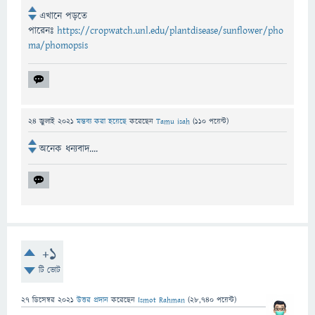
এখানে পড়তে
পারেনঃ
https://cropwatch.unl.edu/plantdisease/sunflower/pho
ma/phomopsis
24 জুলাই 2021
মন্তব্য করা হয়েছে
করেছেন
Tamu isah
(
110
পয়েন্ট)
অনেক ধন্যবাদ....
+1
টি ভোট
27 ডিসেম্বর 2021
উত্তর প্রদান
করেছেন
Ismot Rahman
(
28,740
পয়েন্ট)