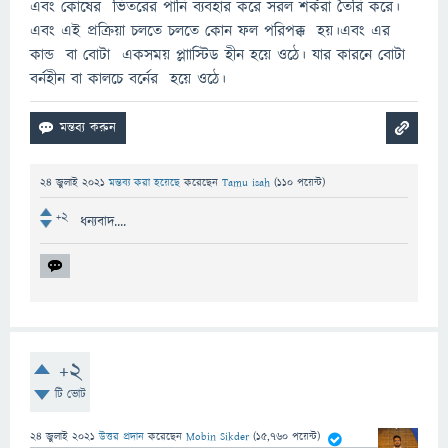
এবং কোষের ভিতরের পানি ব্যবহার করে সরল শর্করা তৈরি করে।
এবং এই প্রক্রিয়া চলতে চলতে কোন ফল পরিপক্ক হয়।এবং এর
কান্ড বা বোটা একসময় প্লাাস্টিড হীন হয়ে ওঠে। যার কারনে বোটা
বর্নহীন বা কালচে বর্নের হয়ে ওঠে।
24 জুলাই 2021
মন্তব্য করা হয়েছে
করেছেন
Tamu isah
(
110
পয়েন্ট)
+2
ধন্যবাদ....
+2
টি ভোট
24 জুলাই 2021
উত্তর প্রদান
করেছেন
Mobin Sikder
(
15,760
পয়েন্ট)