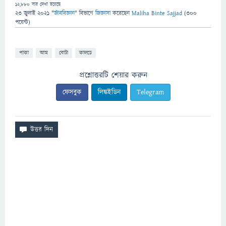
12,880
বার দেখা হয়েছে
23 জুলাই 2021
"
জীববিজ্ঞান
" বিভাগে
জিজ্ঞাসা
করেছেন
Maliha Binte Sajjad
(
300
পয়েন্ট)
পাকা
আম
বোটা
কালচে
প্রশ্নোত্তরটি শেয়ার করুন
ফেসবুক
লিঙ্কইডিন
Telegram