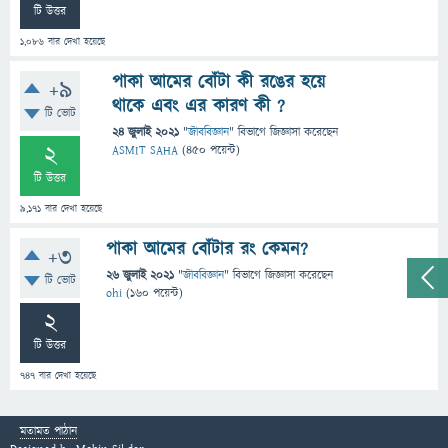
টি উত্তর
1,086
বার দেখা হয়েছে
পাকা আমের বোঁটা কী রঙের হয়ে
+9
থাকে এবং এর কারণ কী ?
টি ভোট
24 জুলাই 2021
"
জীববিজ্ঞান
" বিভাগে
জিজ্ঞাসা
করেছেন
2
ASMIT SAHA
(
450
পয়েন্ট)
টি উত্তর
9,171
বার দেখা হয়েছে
পাকা আমের বোঁটার রং কেমন?
+3
26 জুলাই 2021
"
জীববিজ্ঞান
" বিভাগে
জিজ্ঞাসা
করেছেন
টি ভোট
ohi
(
160
পয়েন্ট)
2
টি উত্তর
747
বার দেখা হয়েছে
মতামত পাঠান