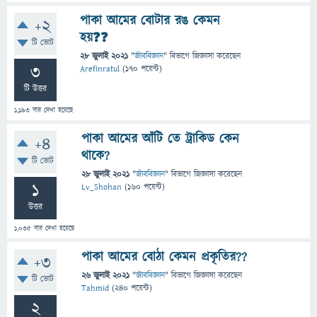
পাকা আমের বোটার রঙ কেমন
+2
হয়❓❓
টি ভোট
28 জুলাই 2021
"
জীববিজ্ঞান
" বিভাগে
জিজ্ঞাসা
করেছেন
3
Arefinratul
(
170
পয়েন্ট)
টি উত্তর
1,193
বার দেখা হয়েছে
পাকা আমের আঁটি তে ট্রাকিড কেন
+4
থাকে?
টি ভোট
28 জুলাই 2021
"
জীববিজ্ঞান
" বিভাগে
জিজ্ঞাসা
করেছেন
1
Lv_Shohan
(
160
পয়েন্ট)
উত্তর
1,035
বার দেখা হয়েছে
পাকা আমের বোঠা কেমন প্রকৃতির??
+3
26 জুলাই 2021
"
জীববিজ্ঞান
" বিভাগে
জিজ্ঞাসা
করেছেন
টি ভোট
Tahmid
(
240
পয়েন্ট)
2