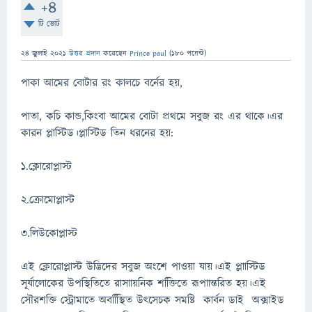
+4
টি ভোট
24 জুলাই 2021
উত্তর প্রদান
করেছেন
Prince paul
(
180
পয়েন্ট)
পাকা আমের বোটার রং কালচে বর্নের হয়,
পাতা, কচি কান্ড,কিংবা আমের বোটা প্রথমে সবুজ রং এর থাকে।এর
কারন প্লাস্টিড।প্লাস্টিড তিন ধরনের হয়:
১.ক্লোরোপ্লাস্ট
২.ক্রোমোপ্লাস্ট
৩.লিউকোপ্লাস্ট
এই ক্লোরোপ্লাস্ট উদ্ভিদের সবুজ অংশে পাওয়া যায়।এই প্লাাস্টিড
সূর্যালোকের উপস্থিতিতে রাসাায়নিক শক্তিিতে রূপাান্তরিত হয়।এই
সৌরশক্তি স্ট্রোমাতে অবস্থিিিত উৎসেচক সমষ্টি কার্বন ডাই অক্সাইড