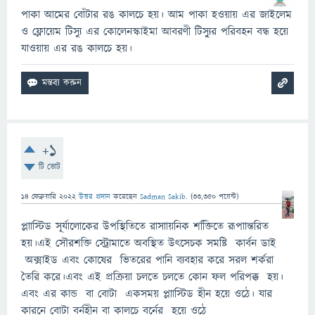
পাকা আমের বোঁটার রঙ কালচে হয়। আম পাকা হওয়ায় এর জাইলেম
ও ফ্লোয়েম টিস্যু এর কোলেনস্কাইমা আবরণী টিস্যু্র পরিবহন বন্ধ হয়ে
যাওয়ায় এর রঙ কালচে হয়।
+1
টি ভোট
14 ফেব্রুয়ারি 2022
উত্তর প্রদান
করেছেন
Sadman Sakib.
(
33,350
পয়েন্ট)
প্লাাস্টিড সূর্যালোকের উপস্থিতিতে রাসাায়নিক শক্তিিতে রূপাান্তরিত
হয়।এই সৌরশক্তি স্ট্রোমাতে অবস্থিত উৎসেচক সমষ্টি কার্বন ডাই
অক্সাইড এবং কোষের ভিতরের পানি ব্যবহার করে সরল শর্করা
তৈরি করে।এবং এই প্রক্রিয়া চলতে চলতে কোন ফল পরিপক্ক হয়।
এবং এর কান্ড বা বোটা একসময় প্লাাস্টিড হীন হয়ে ওঠে। যার
কারনে বোটা বর্নহীন বা কালচে বর্নের হয়ে ওঠে