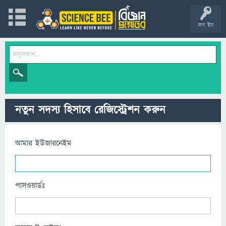
লগ ইন
নতুন সদস্য হিসাবে রেজিস্ট্রেশন করুন
আমার ইউজারনেইম
পাসওয়ার্ডঃ