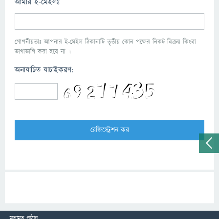
আমার ই-মেইলঃ
গোপনীয়তাঃ আপনার ই-মেইল ঠিকানাটি তৃতীয় কোন পক্ষের নিকট বিক্রয় কিংবা
ভাগাভাগি করা হবে না ।
অনাযাচিত যাচাইকরণ:
মতামত পাঠান