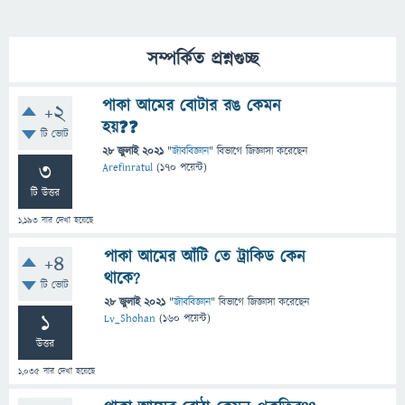
সম্পর্কিত প্রশ্নগুচ্ছ
পাকা আমের বোটার রঙ কেমন
+2
হয়❓❓
টি ভোট
28 জুলাই 2021
"
জীববিজ্ঞান
" বিভাগে
জিজ্ঞাসা
করেছেন
3
Arefinratul
(
170
পয়েন্ট)
টি উত্তর
1,193
বার দেখা হয়েছে
পাকা আমের আঁটি তে ট্রাকিড কেন
+4
থাকে?
টি ভোট
28 জুলাই 2021
"
জীববিজ্ঞান
" বিভাগে
জিজ্ঞাসা
করেছেন
1
Lv_Shohan
(
160
পয়েন্ট)
উত্তর
1,035
বার দেখা হয়েছে