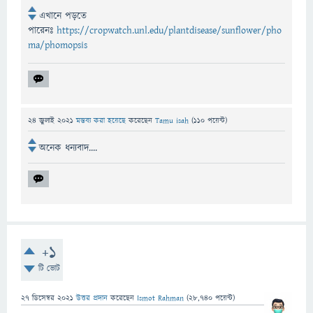
এখানে পড়তে
পারেনঃ
https://cropwatch.unl.edu/plantdisease/sunflower/pho
ma/phomopsis
24 জুলাই 2021
মন্তব্য করা হয়েছে
করেছেন
Tamu isah
(
110
পয়েন্ট)
অনেক ধন্যবাদ....
+1
টি ভোট
27 ডিসেম্বর 2021
উত্তর প্রদান
করেছেন
Ismot Rahman
(
28,740
পয়েন্ট)