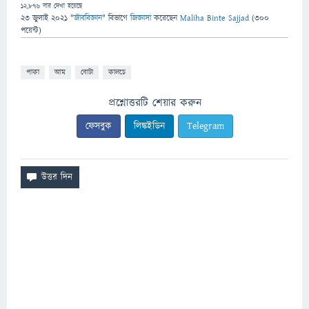
12,876
বার দেখা হয়েছে
23 জুলাই 2021
"
জীববিজ্ঞান
" বিভাগে
জিজ্ঞাসা
করেছেন
Maliha Binte Sajjad
(
300
পয়েন্ট)
পাকা
আম
বোটা
কালচে
প্রশ্নোত্তরটি শেয়ার করুন
ফেসবুক
লিঙ্কইডিন
Telegram