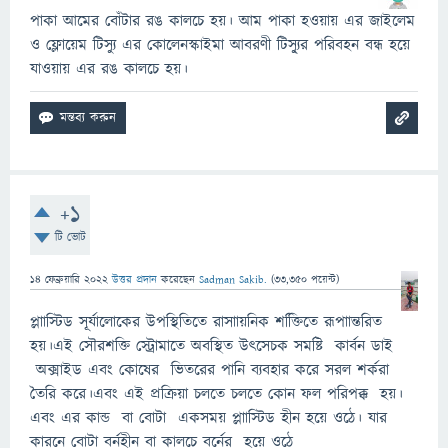
পাকা আমের বোঁটার রঙ কালচে হয়। আম পাকা হওয়ায় এর জাইলেম
ও ফ্লোয়েম টিস্যু এর কোলেনস্কাইমা আবরণী টিস্যু্র পরিবহন বন্ধ হয়ে
যাওয়ায় এর রঙ কালচে হয়।
+1
টি ভোট
14 ফেব্রুয়ারি 2022
উত্তর প্রদান
করেছেন
Sadman Sakib.
(
33,350
পয়েন্ট)
প্লাাস্টিড সূর্যালোকের উপস্থিতিতে রাসাায়নিক শক্তিিতে রূপাান্তরিত
হয়।এই সৌরশক্তি স্ট্রোমাতে অবস্থিত উৎসেচক সমষ্টি কার্বন ডাই
অক্সাইড এবং কোষের ভিতরের পানি ব্যবহার করে সরল শর্করা
তৈরি করে।এবং এই প্রক্রিয়া চলতে চলতে কোন ফল পরিপক্ক হয়।
এবং এর কান্ড বা বোটা একসময় প্লাাস্টিড হীন হয়ে ওঠে। যার
কারনে বোটা বর্নহীন বা কালচে বর্নের হয়ে ওঠে