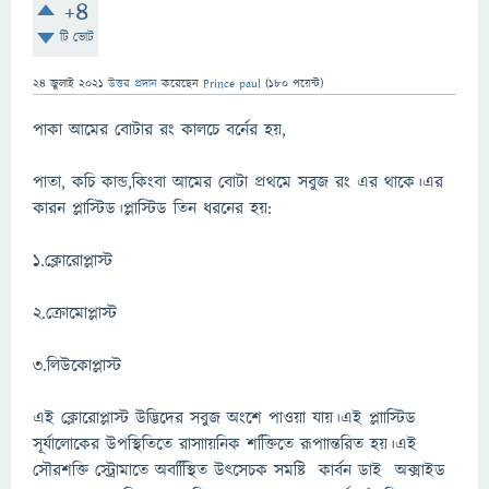
+4
টি ভোট
24 জুলাই 2021
উত্তর প্রদান
করেছেন
Prince paul
(
180
পয়েন্ট)
পাকা আমের বোটার রং কালচে বর্নের হয়,
পাতা, কচি কান্ড,কিংবা আমের বোটা প্রথমে সবুজ রং এর থাকে।এর
কারন প্লাস্টিড।প্লাস্টিড তিন ধরনের হয়:
১.ক্লোরোপ্লাস্ট
২.ক্রোমোপ্লাস্ট
৩.লিউকোপ্লাস্ট
এই ক্লোরোপ্লাস্ট উদ্ভিদের সবুজ অংশে পাওয়া যায়।এই প্লাাস্টিড
সূর্যালোকের উপস্থিতিতে রাসাায়নিক শক্তিিতে রূপাান্তরিত হয়।এই
সৌরশক্তি স্ট্রোমাতে অবস্থিিিত উৎসেচক সমষ্টি কার্বন ডাই অক্সাইড