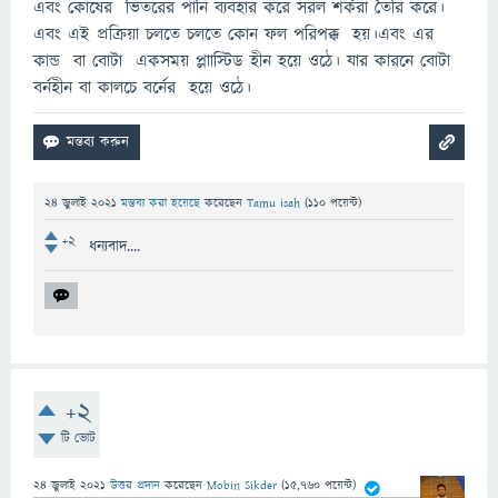
এবং কোষের ভিতরের পানি ব্যবহার করে সরল শর্করা তৈরি করে।
এবং এই প্রক্রিয়া চলতে চলতে কোন ফল পরিপক্ক হয়।এবং এর
কান্ড বা বোটা একসময় প্লাাস্টিড হীন হয়ে ওঠে। যার কারনে বোটা
বর্নহীন বা কালচে বর্নের হয়ে ওঠে।
24 জুলাই 2021
মন্তব্য করা হয়েছে
করেছেন
Tamu isah
(
110
পয়েন্ট)
+2
ধন্যবাদ....
+2
টি ভোট
24 জুলাই 2021
উত্তর প্রদান
করেছেন
Mobin Sikder
(
15,760
পয়েন্ট)