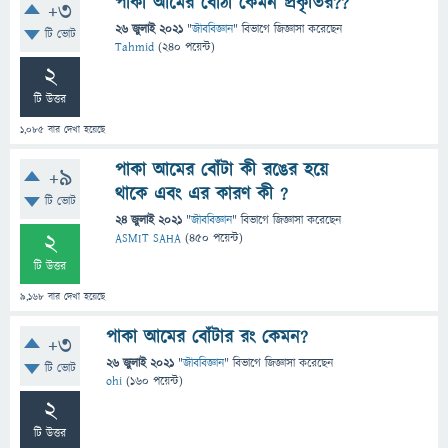
পাকা আমের বোঠা কেমন প্রকৃতির??
+3
26 জুলাই 2021
"
জীববিজ্ঞান
" বিভাগে
জিজ্ঞাসা
করেছেন
টি ভোট
Tahmid
(
240
পয়েন্ট)
2
টি উত্তর
1,085
বার দেখা হয়েছে
পাকা আমের বোঁটা কী রঙের হয়ে
+9
থাকে এবং এর কারণ কী ?
টি ভোট
24 জুলাই 2021
"
জীববিজ্ঞান
" বিভাগে
জিজ্ঞাসা
করেছেন
2
ASMIT SAHA
(
450
পয়েন্ট)
টি উত্তর
9,168
বার দেখা হয়েছে
পাকা আমের বোঁটার রং কেমন?
+3
26 জুলাই 2021
"
জীববিজ্ঞান
" বিভাগে
জিজ্ঞাসা
করেছেন
টি ভোট
ohi
(
160
পয়েন্ট)
2
টি উত্তর