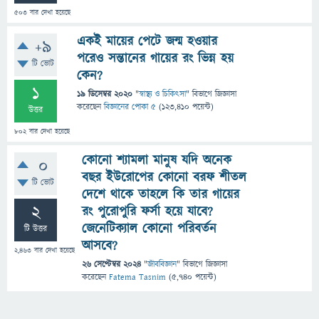
503
বার দেখা হয়েছে
একই মায়ের পেটে জন্ম হওয়ার
+9
পরেও সন্তানের গায়ের রং ভিন্ন হয়
টি ভোট
কেন?
1
19 ডিসেম্বর 2020
"
স্বাস্থ্য ও চিকিৎসা
" বিভাগে
জিজ্ঞাসা
করেছেন
বিজ্ঞানের পোকা ৫
(
123,410
পয়েন্ট)
উত্তর
802
বার দেখা হয়েছে
কোনো শ্যামলা মানুষ যদি অনেক
0
বছর ইউরোপের কোনো বরফ শীতল
টি ভোট
দেশে থাকে তাহলে কি তার গায়ের
2
রং পুরোপুরি ফর্সা হয়ে যাবে?
জেনেটিক্যাল কোনো পরিবর্তন
টি উত্তর
আসবে?
2,463
বার দেখা হয়েছে
26 সেপ্টেম্বর 2024
"
জীববিজ্ঞান
" বিভাগে
জিজ্ঞাসা
করেছেন
Fatema Tasnim
(
5,740
পয়েন্ট)