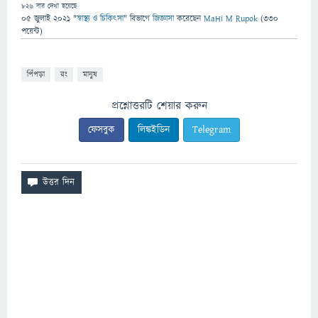
826
বার দেখা হয়েছে
05 জুলাই 2021
"
স্বাস্থ্য ও চিকিৎসা
" বিভাগে
জিজ্ঞাসা
করেছেন
MaHi M Rupok
(
330
পয়েন্ট)
পিঁপড়া
রং
মানুষ
প্রশ্নোত্তরটি শেয়ার করুন
ফেসবুক
লিঙ্কইডিন
Telegram