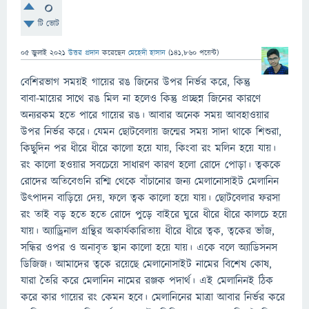
0
টি ভোট
05 জুলাই 2021
উত্তর প্রদান
করেছেন
মেহেদী হাসান
(
141,860
পয়েন্ট)
বেশিরভাগ সময়ই গায়ের রঙ জিনের উপর নির্ভর করে, কিন্তু
বাবা-মায়ের সাথে রঙ মিল না হলেও কিন্তু প্রচ্ছন্ন জিনের কারণে
অন্যরকম হতে পারে গায়ের রঙ। আবার অনেক সময় আবহাওয়ার
উপর নির্ভর করে। যেমন ছোটবেলায় জন্মের সময় সাদা থাকে শিশুরা,
কিছুদিন পর ধীরে ধীরে কালো হয়ে যায়, কিংবা রং মলিন হয়ে যায়।
রং কালো হওয়ার সবচেয়ে সাধারণ কারণ হলো রোদে পোড়া। ত্বককে
রোদের অতিবেগুনি রশ্মি থেকে বাঁচানোর জন্য মেলানোসাইট মেলানিন
উৎপাদন বাড়িয়ে দেয়, ফলে ত্বক কালো হয়ে যায়। ছোটবেলার ফরসা
রং তাই বড় হতে হতে রোদে পুড়ে বাইরে ঘুরে ধীরে ধীরে কালচে হয়ে
যায়। অ্যাড্রিনাল গ্রন্থির অকার্যকারিতায় ধীরে ধীরে ত্বক, ত্বকের ভাঁজ,
সন্ধির ওপর ও অনাবৃত স্থান কালো হয়ে যায়। একে বলে অ্যাডিসনস
ডিজিজ। আমাদের ত্বকে রয়েছে মেলানোসাইট নামের বিশেষ কোষ,
যারা তৈরি করে মেলানিন নামের রঞ্জক পদার্থ। এই মেলানিনই ঠিক
করে কার গায়ের রং কেমন হবে। মেলানিনের মাত্রা আবার নির্ভর করে