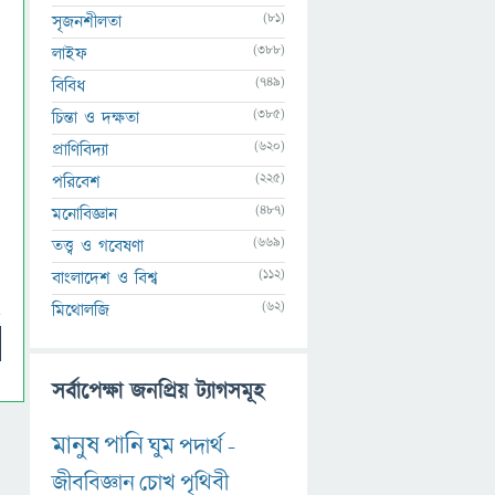
(81)
সৃজনশীলতা
(388)
লাইফ
(749)
বিবিধ
(385)
চিন্তা ও দক্ষতা
(620)
প্রাণিবিদ্যা
(225)
পরিবেশ
(487)
মনোবিজ্ঞান
(669)
তত্ত্ব ও গবেষণা
(112)
বাংলাদেশ ও বিশ্ব
(62)
মিথোলজি
সর্বাপেক্ষা জনপ্রিয় ট্যাগসমূহ
মানুষ
পানি
ঘুম
পদার্থ
-
জীববিজ্ঞান
চোখ
পৃথিবী