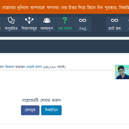
তির প্রশ্নোত্তর দুনিয়ায় আপনাকে স্বাগতম! প্রশ্ন-উত্তর দিয়ে জিতে নিন পুরস্কার, বিস্ত
!
অনুত্তরিত
বিভাগসমূহ
সদস্যবৃন্দ
প্রশ্ন করুন
FAQ
চ্যাট রুম
ভাগে
জিজ্ঞাসা
করেছেন
মেহেদী হাসান
(
141,860
পয়েন্ট)
প্রশ্নোত্তরটি শেয়ার করুন
ফেসবুক
লিঙ্কইডিন