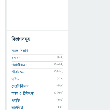
ট
বিভাগসমূহ
সমস্ত বিভাগ
(641)
রসায়ন
(1,035)
পদার্থবিজ্ঞান
(1,830)
জীববিজ্ঞান
(159)
গণিত
(526)
জ্যোতির্বিজ্ঞান
(1,989)
স্বাস্থ্য ও চিকিৎসা
(736)
প্রযুক্তি
(67)
আইকিউ