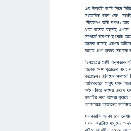
এর উত্তরটা আমি দিয়ে দিচ্
সংজ্ঞায়িত ধারনা নেই। মহাবি
সৌরজগৎ অতি নগণ্য। আর এই
থাকা অনেক রহস্যই এখনো অন
সম্পর্কে অবগত হওয়াটা আমা
অনেক স্থানেই প্রাণের অস্তি
বাইরে প্রাণ থাকার সম্ভাবন
ভিনগ্রহের প্রাণী অনুসন্ধান
অনেক দেশ ঘুরেছেন এবং নানা
করেছেন। এলিয়েন সম্পর্কে 
আদিমকালে মানুষ যখন পাহ
নেই। কিন্তু তাদের এরূপ ধা
কথাটির দ্বারা আমরা বুঝতে
কেবলমাত্র আমাদের আবিষ্কা
মানবজাতি আবিষ্কারের নেশা
সন্ধান করাটাও মানুষের অদম্
বাইরে সংঘটিত হয়েছে অসংখ্য 