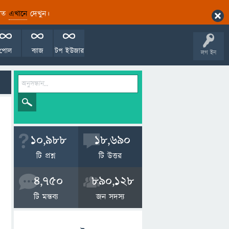
ারিত
এখানে
দেখুন।
পোল
ব্যাজ
টপ ইউজার
লগ ইন
10,988
18,690
টি প্রশ্ন
টি উত্তর
4,750
890,128
টি মন্তব্য
জন সদস্য