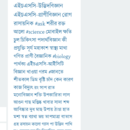
এইচএসসি-উদ্ভিদবিজ্ঞান
এইচএসসি-প্রাণীবিজ্ঞান
রোগ
রাসায়নিক
#ask
শরীর
রক্ত
আলো
#science
মোবাইল
ক্ষতি
চুল
চিকিৎসা
পদার্থবিজ্ঞান
কী
প্রযুক্তি
সূর্য
মহাকাশ
স্বাস্থ্য
মাথা
গণিত
প্রাণী
বৈজ্ঞানিক
#biology
পার্থক্য
এইচএসসি-আইসিটি
বিজ্ঞান
খাওয়া
গরম
#জানতে
শীতকাল
ডিম
বৃষ্টি
চাঁদ
কেন
কারণ
কাজ
বিদ্যুৎ
রং
সাপ
রাত
মনোবিজ্ঞান
শক্তি
উপকারিতা
লাল
আগুন
গাছ
মস্তিষ্ক
খাবার
সাদা
শব্দ
আবিষ্কার
দুধ
মাছ
উপায়
ঠাণ্ডা
হাত
মশা
স্বপ্ন
ব্যাথা
ভয়
তাপমাত্রা
বাতাস
গ্রহ
রসায়ন
কালো
গ্যাস
পা
উদ্ভিদ
পাখি