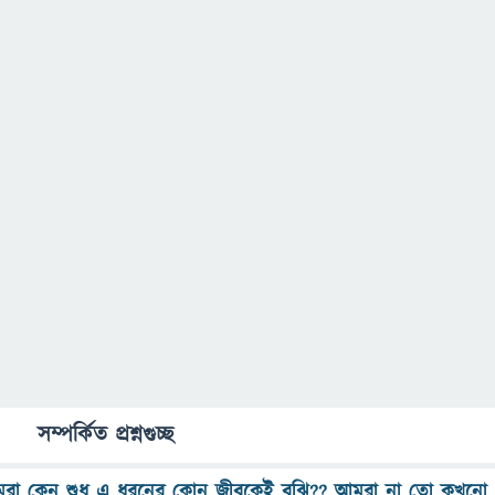
সম্পর্কিত প্রশ্নগুচ্ছ
রা কেন শুধু এ ধরনের কোন জীবকেই বুঝি?? আমরা না তো কখনো