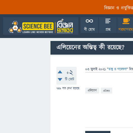
বিজ্ঞান ও প্রযুক্
বী হোম
প্রশ্ন
গরমাগরম
এলিয়েনের অস্তিত্ব কী রয়েছে?
03 জুলাই 2021
"
তত্ত্ব ও গবেষণা
" বি
+2
টি ভোট
749
বার দেখা হয়েছে
এলিয়েন
alien