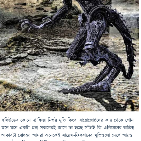
লিউডের কোনো গ্রাফিক্স নির্ভর মুভি কিংবা বায়োজোষ্ঠদের কাছ থেকে শোনা
 মনে মনে একটা প্রশ্ন সকলেরই জাগে তা হচ্ছে সত্যিই কি এলিয়েনের অস্তিত্ব
 আকারটা বোধহয় আমরা অনেকেই সায়েন্স-ফিকশনের মুভিগুলো দেখে আয়ত্ত