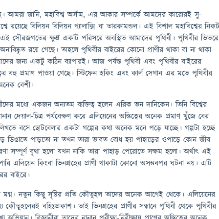
ছি। আমরা জানি, মহাবিশ্ব অসীম, এর আকার সম্পর্কে আমদের কারোরই সু-
শ্বে রয়েছে বিলিয়ন বিলিয়ন গ্যালাক্সি বা তারকামন্ডল। এই বিশাল মহাবিশ্বের নিক
 সৌরজগতের ক্ষুদ্র একটি পরিসরে অবস্থিত আমাদের পৃথিবী। পৃথিবীর ভিতরে
াবিষ্কৃত রয়ে গেছে। তাহলে পৃথিবীর বাইরের কোনো প্রাণীর থাকা বা না থাকা
দের জন্য একটু কঠিন ব্যাপারই। আজ পর্যন্ত পৃথিবী এবং পৃথিবীর বাইরের
ত্বের বহু প্রমাণ পাওয়া গেছে। স্টিফেন হকিং এবং কার্ল সেগান এর মতে পৃথিবীর
া অনেক বেশী।
কারীদের মধ্যে একজন অন্যতম ব্যক্তিত্ব হলেন এরিক ভন দানিকেন। তিনি বিশ্বের
ন দেয়াল-চিত্র পর্যবেক্ষণ করে এলিয়েনের অস্তিত্বের অনেক প্রমাণ খুঁজে বের
লিখতে বসে ছোটবেলার একটা গল্পের কথা অনেক মনে পড়ে যাচ্ছে। গল্পটা হচ্ছে
াড় ডিঙাতে পাড়তো না তখন তারা ভাবত বোধ হয় পাহাড়ের ওপাড়ে কোন জীব
রণা সম্পূর্ণ বৃথা হলো যখন নাকি তারা পাহাড় পেরোতে সক্ষম হলো। অর্থাৎ এই
 পারি এলিয়েন কিংবা ভিনগ্রহের প্রাণী থাকাটা কোনো অসম্ভবপর ঘটনা নয়। এটি
রের বাইরে।
য় মগ্ন। নতুন কিছু সৃষ্টির প্রতি কৌতূহল তাদের অনেক আগেই থেকে। এলিয়েনের
য কৌতূহলেরই বহিঃপ্রকাশ। তাই ভিনগ্রহের প্রাণীর সন্ধানে পৃথিবী থেকে পৃথিবীর
অভিযান। বিজ্ঞানীরা তাদের নানান পরীক্ষা-নিরীক্ষায় প্রাণের অস্তিত্বের অনেক