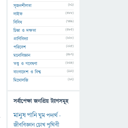
(81)
সৃজনশীলতা
(388)
লাইফ
(749)
বিবিধ
(385)
চিন্তা ও দক্ষতা
(620)
প্রাণিবিদ্যা
(225)
পরিবেশ
(487)
মনোবিজ্ঞান
(669)
তত্ত্ব ও গবেষণা
(112)
বাংলাদেশ ও বিশ্ব
(62)
মিথোলজি
সর্বাপেক্ষা জনপ্রিয় ট্যাগসমূহ
মানুষ
পানি
ঘুম
পদার্থ
-
া
জীববিজ্ঞান
চোখ
পৃথিবী