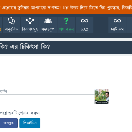
তির প্রশ্নোত্তর দুনিয়ায় আপনাকে স্বাগতম! প্রশ্ন-উত্তর দিয়ে জিতে নিন পুরস্কার, বিস্ত
!
অনুত্তরিত
বিভাগসমূহ
সদস্যবৃন্দ
প্রশ্ন করুন
FAQ
চ্যাট রুম
ষ কি? এর চিকিৎসা কি?
েন্ট)
প্রশ্নোত্তরটি শেয়ার করুন
ফেসবুক
লিঙ্কইডিন