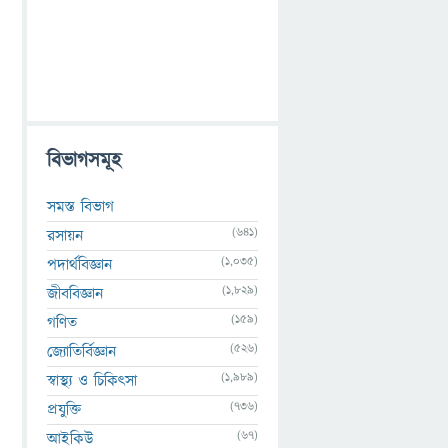
বিভাগসমূহ
সমস্ত বিভাগ
(641)
রসায়ন
(1,035)
পদার্থবিজ্ঞান
(1,829)
জীববিজ্ঞান
(159)
গণিত
(526)
জ্যোতির্বিজ্ঞান
(1,989)
স্বাস্থ্য ও চিকিৎসা
(736)
প্রযুক্তি
(67)
আইকিউ