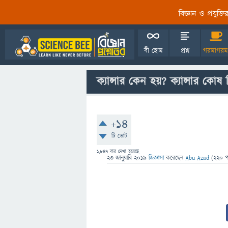
বিজ্ঞান ও প্রযুক্
বী হোম
প্রশ্ন
গরমাগরম
ক্যান্সার কেন হয়? ক্যান্সার কো
+14
টি ভোট
1,847
বার দেখা হয়েছে
23 জানুয়ারি 2019
জিজ্ঞাসা
করেছেন
Abu Azad
(
220
পয়