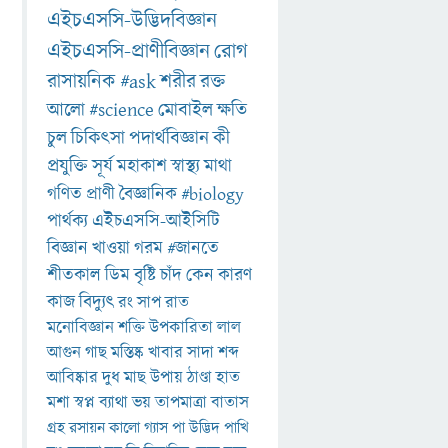
এইচএসসি-উদ্ভিদবিজ্ঞান
এইচএসসি-প্রাণীবিজ্ঞান
রোগ
রাসায়নিক
#ask
শরীর
রক্ত
আলো
#science
মোবাইল
ক্ষতি
চুল
চিকিৎসা
পদার্থবিজ্ঞান
কী
প্রযুক্তি
সূর্য
মহাকাশ
স্বাস্থ্য
মাথা
গণিত
প্রাণী
বৈজ্ঞানিক
#biology
পার্থক্য
এইচএসসি-আইসিটি
বিজ্ঞান
খাওয়া
গরম
#জানতে
শীতকাল
ডিম
বৃষ্টি
চাঁদ
কেন
কারণ
কাজ
বিদ্যুৎ
রং
সাপ
রাত
মনোবিজ্ঞান
শক্তি
উপকারিতা
লাল
আগুন
গাছ
মস্তিষ্ক
খাবার
সাদা
শব্দ
আবিষ্কার
দুধ
মাছ
উপায়
ঠাণ্ডা
হাত
মশা
স্বপ্ন
ব্যাথা
ভয়
তাপমাত্রা
বাতাস
গ্রহ
রসায়ন
কালো
গ্যাস
পা
উদ্ভিদ
পাখি