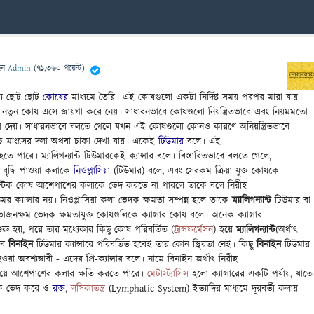
েন
Admin
(
71,360
পয়েন্ট)
্য ছোট ছোট
কোষের
মাধ্যমে তৈরি। এই কোষগুলো একটা নির্দিষ্ট সময় পরপর মারা যায়।
নতুন কোষ এসে জায়গা করে নেয়। সাধারনভাবে কোষগুলো নিয়ন্ত্রিতভাবে এবং নিয়মমতো
ম দেয়। সাধারনভাবে বলতে গেলে যখন এই কোষগুলো কোনও কারণে অনিয়ন্ত্রিতভাবে
চে মাংসের দলা অথবা চাকা দেখা যায়। একেই
টিউমার
বলে। এই
তে পারে। ম্যালিগন্যান্ট টিউমারকেই ক্যান্সার বলে। বিস্তারিতভাবে বলতে গেলে,
ে বৃদ্ধি পাওয়া কলাকে
নিওপ্লাসিয়া
(টিউমার) বলে, এবং সেরকম ক্রিয়া যুক্ত কোষকে
্লাস্টিক কোষ আশেপাশের কলাকে ভেদ করতে না পারলে তাকে বলে নিরীহ
র ক্যান্সার নয়। নিওপ্লাসিয়া কলা ভেদক ক্ষমতা সম্পন্ন হলে তাকে
ম্যালিগন্যান্ট
টিউমার বা
ত বিভাজনক্ষম ভেদক ক্ষমতাযুক্ত কোষগুলিকে ক্যান্সার কোষ বলে। অনেক ক্যান্সার
রু হয়, পরে তার মধ্যেকার কিছু কোষ পরিবর্তিত (
ট্রান্সফর্মেসন
) হয়ে
ম্যালিগন্যান্ট
(অর্থাৎ
তবে
বিনাইন
টিউমার ক্যান্সারে পরিবর্তিত হবেই তার কোন স্থিরতা নেই। কিছু
বিনাইন
টিউমার
হওয়া অবশ্যম্ভাবী - এদের প্রি-ক্যান্সার বলে। নামে বিনাইন অর্থাৎ নিরীহ
য়ে আশেপাশের কলার ক্ষতি করতে পারে।
মেটাস্ট্যাসিস
হলো ক্যান্সারের একটি পর্যায়, যাতে
লাকে ভেদ করে ও
রক্ত
,
লসিকাতন্ত্র
(Lymphatic System) ইত্যাদির মাধ্যমে দূরবর্তী কলায়