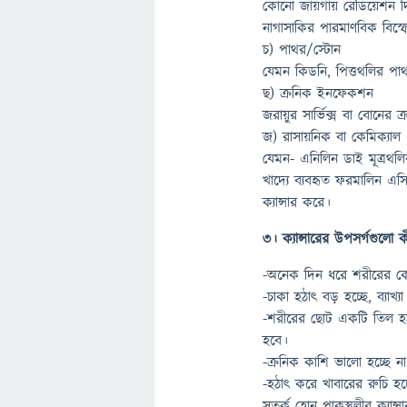
কোনো জায়গায় রেডিয়েশন দিলে
নাগাসাকির পারমাণবিক বিস্
চ) পাথর/স্টোন
যেমন কিডনি, পিত্তথলির পাথর 
ছ) ক্রনিক ইনফেকশন
জরায়ুর সার্ভিক্স বা বোনের
জ) রাসায়নিক বা কেমিক্যাল 
যেমন- এনিলিন ডাই মূত্রথলির ক
খাদ্যে ব্যবহৃত ফরমালিন এসি
ক্যান্সার করে।
৩। ক্যান্সারের উপসর্গগুলো 
-অনেক দিন ধরে শরীরের কো
-চাকা হঠাৎ বড় হচ্ছে, ব্যাখ
-শরীরের ছোট একটি তিল হঠা
হবে।
-ক্রনিক কাশি ভালো হচ্ছে না
-হঠাৎ করে খাবারের রুচি হ
সতর্ক হোন পাকস্থলীর ক্যান্