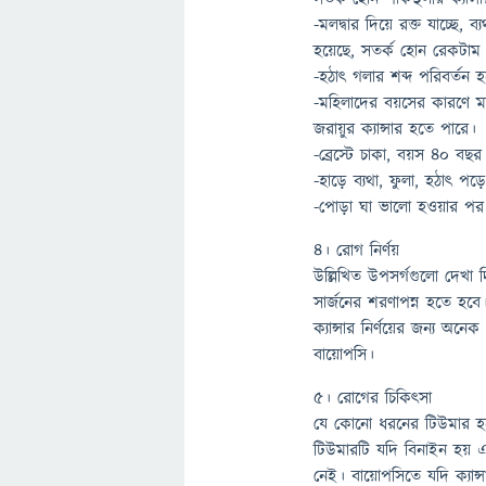
-মলদ্বার দিয়ে রক্ত যাচ্ছে, ব
হয়েছে, সতর্ক হোন রেকটাম বা
-হঠাৎ গলার শব্দ পরিবর্ত
-মহিলাদের বয়সের কারণে মা
জরায়ুর ক্যান্সার হতে পারে।
-ব্রেস্টে চাকা, বয়স ৪০ ব
-হাড়ে ব্যথা, ফুলা, হঠাৎ পড়
-পোড়া ঘা ভালো হওয়ার পর আব
৪। রোগ নির্ণয়
উল্লিখিত উপসর্গগুলো দেখা দ
সার্জনের শরণাপন্ন হতে হবে
ক্যান্সার নির্ণয়ের জন্য অ
বায়োপসি।
৫। রোগের চিকিৎসা
যে কোনো ধরনের টিউমার 
টিউমারটি যদি বিনাইন হয় এ
নেই। বায়োপসিতে যদি ক্যান্স