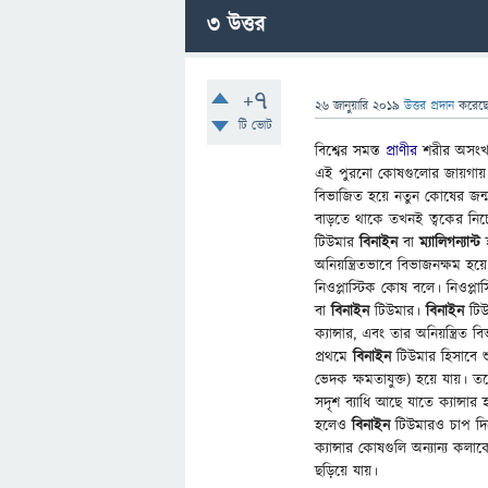
3
উত্তর
+7
26 জানুয়ারি 2019
উত্তর প্রদান
করেছ
টি ভোট
বিশ্বের সমস্ত
প্রাণীর
শরীর অসংখ
এই পুরনো কোষগুলোর জায়গায় 
বিভাজিত হয়ে নতুন কোষের জন্
বাড়তে থাকে তখনই ত্বকের নি
টিউমার
বিনাইন
বা
ম্যালিগন্যান্ট
হ
অনিয়ন্ত্রিতভাবে বিভাজনক্ষম হয়
নিওপ্লাস্টিক কোষ বলে। নিওপ
বা
বিনাইন
টিউমার।
বিনাইন
টিউম
ক্যান্সার, এবং তার অনিয়ন্ত্রি
প্রথমে
বিনাইন
টিউমার হিসাবে শু
ভেদক ক্ষমতাযুক্ত) হয়ে যায়। 
সদৃশ ব্যাধি আছে যাতে ক্যান্সার 
হলেও
বিনাইন
টিউমারও চাপ দি
ক্যান্সার কোষগুলি অন্যান্য ক
ছড়িয়ে যায়।