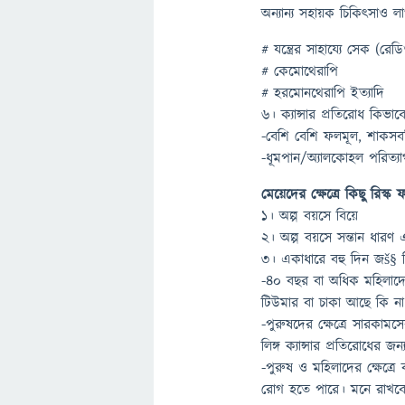
অন্যান্য সহায়ক চিকিৎসাও 
# যন্ত্রের সাহায্যে সেক (রে
# কেমোথেরাপি
# হরমোনথেরাপি ইত্যাদি
৬। ক্যান্সার প্রতিরোধ কিভা
-বেশি বেশি ফলমূল, শাকসব
-ধূমপান/অ্যালকোহল পরিত্
মেয়েদের ক্ষেত্রে কিছু রিস্
১। অল্প বয়সে বিয়ে
২। অল্প বয়সে সন্তান ধারণ 
৩। একাধারে বহু দিন জš§ ন
-৪০ বছর বা অধিক মহিলাদের
টিউমার বা চাকা আছে কি না
-পুরুষদের ক্ষেত্রে সারকাম
লিঙ্গ ক্যান্সার প্রতিরোধের জন
-পুরুষ ও মহিলাদের ক্ষেত্
রোগ হতে পারে। মনে রাখবেন- 