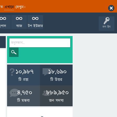
ারিত
এখানে
দেখুন।
পোল
ব্যাজ
টপ ইউজার
লগ ইন
10,987
18,690
টি প্রশ্ন
টি উত্তর
4,750
889,950
টি মন্তব্য
জন সদস্য