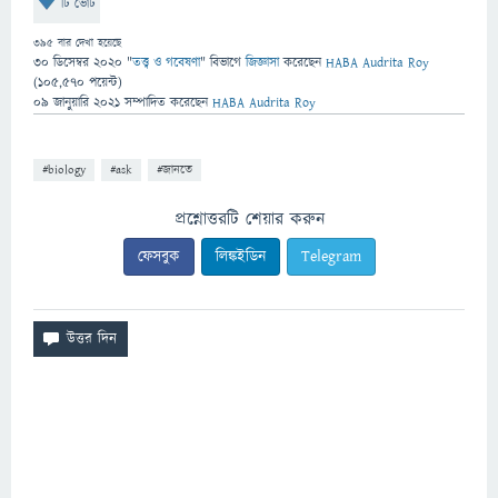
টি ভোট
395
বার দেখা হয়েছে
30 ডিসেম্বর 2020
"
তত্ত্ব ও গবেষণা
" বিভাগে
জিজ্ঞাসা
করেছেন
HABA Audrita Roy
(
105,570
পয়েন্ট)
09 জানুয়ারি 2021
সম্পাদিত
করেছেন
HABA Audrita Roy
#biology
#ask
#জানতে
প্রশ্নোত্তরটি শেয়ার করুন
ফেসবুক
লিঙ্কইডিন
Telegram