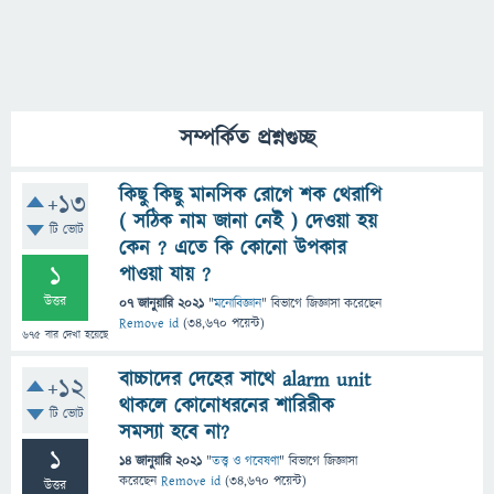
সম্পর্কিত প্রশ্নগুচ্ছ
কিছু কিছু মানসিক রোগে শক থেরাপি
+13
( সঠিক নাম জানা নেই ) দেওয়া হয়
টি ভোট
কেন ? এতে কি কোনো উপকার
1
পাওয়া যায় ?
উত্তর
07 জানুয়ারি 2021
"
মনোবিজ্ঞান
" বিভাগে
জিজ্ঞাসা
করেছেন
Remove id
(
34,670
পয়েন্ট)
675
বার দেখা হয়েছে
বাচ্চাদের দেহের সাথে alarm unit
+12
থাকলে কোনোধরনের শারিরীক
টি ভোট
সমস্যা হবে না?
1
14 জানুয়ারি 2021
"
তত্ত্ব ও গবেষণা
" বিভাগে
জিজ্ঞাসা
করেছেন
Remove id
(
34,670
পয়েন্ট)
উত্তর