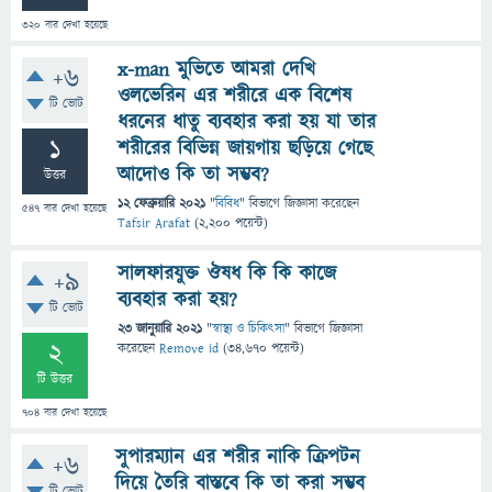
320
বার দেখা হয়েছে
x-man মুভিতে আমরা দেখি
+6
ওলভেরিন এর শরীরে এক বিশেষ
টি ভোট
ধরনের ধাতু ব্যবহার করা হয় যা তার
1
শরীরের বিভিন্ন জায়গায় ছড়িয়ে গেছে
আদোও কি তা সম্ভব?
উত্তর
12 ফেব্রুয়ারি 2021
"
বিবিধ
" বিভাগে
জিজ্ঞাসা
করেছেন
547
বার দেখা হয়েছে
Tafsir Arafat
(
2,200
পয়েন্ট)
সালফারযুক্ত ঔষধ কি কি কাজে
+9
ব্যবহার করা হয়?
টি ভোট
23 জানুয়ারি 2021
"
স্বাস্থ্য ও চিকিৎসা
" বিভাগে
জিজ্ঞাসা
2
করেছেন
Remove id
(
34,670
পয়েন্ট)
টি উত্তর
704
বার দেখা হয়েছে
সুপারম্যান এর শরীর নাকি ক্রিপটন
+6
দিয়ে তৈরি বাস্তবে কি তা করা সম্ভব
টি ভোট