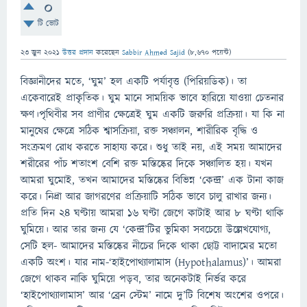
0
টি ভোট
23 জুন 2021
উত্তর প্রদান
করেছেন
Sabbir Ahmed Sajid
(
8,670
পয়েন্ট)
বিজ্ঞানীদের মতে, ‘ঘুম’ হল একটি পর্যাবৃত্ত (পিরিয়ডিক)। তা
একেবারেই প্রাকৃতিক। ঘুম মানে সাময়িক ভাবে হারিয়ে যাওয়া চেতনার
ক্ষণ।পৃথিবীর সব প্রাণীর ক্ষেত্রেই ঘুম একটি জরুরি প্রক্রিয়া। যা কি না
মানুষের ক্ষেত্রে সঠিক শ্বাসক্রিয়া, রক্ত সঞ্চালন, শারীরিক বৃদ্ধি ও
সংক্রমণ রোধ করতে সাহায্য করে। শুধু তাই নয়, এই সময় আমাদের
শরীরের পাঁচ শতাংশ বেশি রক্ত মস্তিষ্কের দিকে সঞ্চালিত হয়। যখন
আমরা ঘুমোই, তখন আমাদের মস্তিষ্কের বিভিন্ন ‘কেন্দ্র’ এক টানা কাজ
করে। নিদ্রা আর জাগরণের প্রক্রিয়াটি সঠিক ভাবে চালু রাখার জন্য।
প্রতি দিন ২৪ ঘণ্টায় আমরা ১৬ ঘণ্টা জেগে কাটাই আর ৮ ঘণ্টা থাকি
ঘুমিয়ে। আর তার জন্য যে ‘কেন্দ্র’টির ভুমিকা সবচেয়ে উল্লেখযোগ্য,
সেটি হল- আমাদের মস্তিষ্কের নীচের দিকে থাকা ছোট্ট বাদামের মতো
একটি অংশ। যার নাম-‘হাইপোথ্যালামাস (Hypothalamus)’। আমরা
জেগে থাকব নাকি ঘুমিয়ে পড়ব, তার অনেকটাই নির্ভর করে
‘হাইপোথ্যালামাস’ আর ‘ব্রেন স্টেম’ নামে দু’টি বিশেষ অংশের ওপরে।