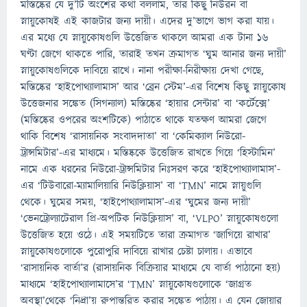
মস্তিষ্কের যে দু’টি অংশের কথা বললাম, তার কিছু নিউরন বা
স্নায়ুকোষই এই কাজটার জন্য দায়ী। এদের দু’ভাগে ভাগ করা যায়।
এর মধ্যে যে স্নায়ুকোষগুলি উত্তেজিত থাকলে আমরা এক টানা ১৬
ঘণ্টা জেগে থাকতে পারি, তারাই তখন ক্রমাগত ‘ঘুম আনার জন্য দায়ী’
স্নায়ুকোষগুলিকে দাবিয়ে রাখে। নানা পরীক্ষা-নিরীক্ষায় দেখা গেছে,
মস্তিষ্কের ‘হাইপোথ্যালামাস’ আর ‘ব্রেন স্টেম’-এর বিশেষ কিছু স্নায়ুকোষ
উত্তেজনার সঙ্কেত (সিগন্যাল) মস্তিষ্কের ‘হায়ার সেন্টার’ বা ‘কর্টেক্সে’
(মস্তিষ্কের ওপরের অংশটিকে) পাঠাতে থাকে যতক্ষণ আমরা জেগে
থাকি বিশেষ ‘রাসায়নিক সংবাদদাতা’ বা ‘কেমিক্যাল নিউরো-
ট্রান্সমিটার’-এর মাধ্যমে। মস্তিষ্ককে উত্তেজিত রাখতে গিয়ে ‘হিস্টামিন’
নামে এক ধরনের নিউরো-ট্রান্সমিটার নিঃসরণ করে ‘হাইপোথ্যালামাস’-
এর ‘টিউবারো-ম্যামালিয়ারি নিউক্লিয়াস’ বা ‘TMN’ নামে স্নায়ুগুলি
থেকে। ঘুমের সময়, ‘হাইপোথ্যালামাস’-এর ‘ঘুমের জন্য দায়ী’
‘ভেনট্রোল্যাটেরাল প্রি-অপটিক নি‌উক্লিয়াস’ বা, ‘VLPO’ স্নায়ুকোষগুলো
উত্তেজিত হয়ে ওঠে। এই সময়টিতে তারা ক্রমাগত ‘জাগিয়ে রাখার’
স্নায়ুকোষগুলোকে পুরোপুরি দাবিয়ে রাখার চেষ্টা চালায়। এভাবে
‘রাসায়নিক বার্তা’র (রাসায়নিক বিক্রিয়ার মাধ্যমে যে বার্তা পাঠানো হয়)
মাধ্যমে ‘হাইপোথ্যালামাসে’র ‘TMN’ স্নায়ুকোষগুলোকে ‘জাগ্রত
অবস্থা’থেকে ‘নিদ্রা’য় রুপান্তরিত করার সঙ্কেত পাঠায়। এ যেন জোয়ার