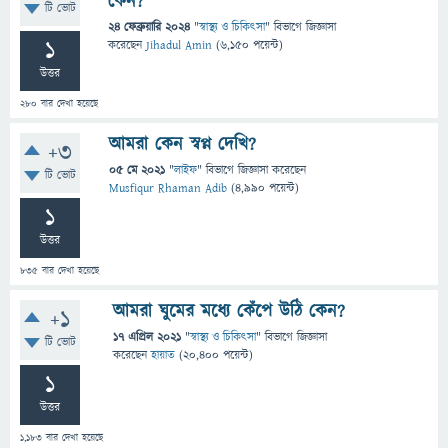
কেন?
টি ভোট
24 ফেব্রুয়ারি 2024
"
স্বাস্থ্য ও চিকিৎসা
" বিভাগে
জিজ্ঞাসা
1
করেছেন
Jihadul Amin
(
6,150
পয়েন্ট)
উত্তর
280
বার দেখা হয়েছে
আমরা কেন স্বপ্ন দেখি?
+3
05 মে 2021
"
লাইফ
" বিভাগে
জিজ্ঞাসা
করেছেন
টি ভোট
Musfiqur Rhaman Adib
(
4,990
পয়েন্ট)
1
উত্তর
835
বার দেখা হয়েছে
আমরা ঘুমের মধ্যে কেঁপে উঠি কেন?
+1
17 এপ্রিল 2021
"
স্বাস্থ্য ও চিকিৎসা
" বিভাগে
জিজ্ঞাসা
টি ভোট
করেছেন
হায়াত
(
20,400
পয়েন্ট)
1
উত্তর
1,183
বার দেখা হয়েছে