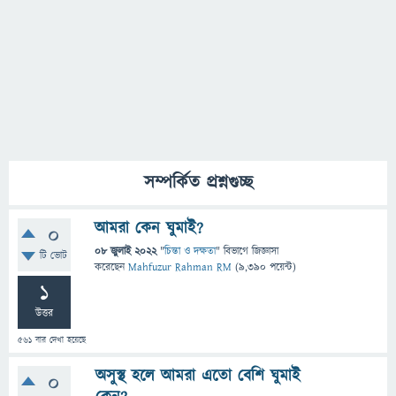
সম্পর্কিত প্রশ্নগুচ্ছ
আমরা কেন ঘুমাই?
0
08 জুলাই 2022
"
চিন্তা ও দক্ষতা
" বিভাগে
জিজ্ঞাসা
টি ভোট
করেছেন
Mahfuzur Rahman RM
(
9,390
পয়েন্ট)
1
উত্তর
561
বার দেখা হয়েছে
অসুস্থ হলে আমরা এতো বেশি ঘুমাই
0