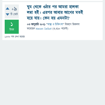
ঘুম থেকে ওঠার পর আমরা হালকা
+9
লম্বা হই। এরপর আবার আগের মতই
টি ভোট
হয়ে যায়। কেন হয় এমনটা?
1
03 জানুয়ারি 2021
"
স্বাস্থ্য ও চিকিৎসা
" বিভাগে
জিজ্ঞাসা
করেছেন
Hasan Saikat
(
3,310
পয়েন্ট)
উত্তর
1,558
বার দেখা হয়েছে