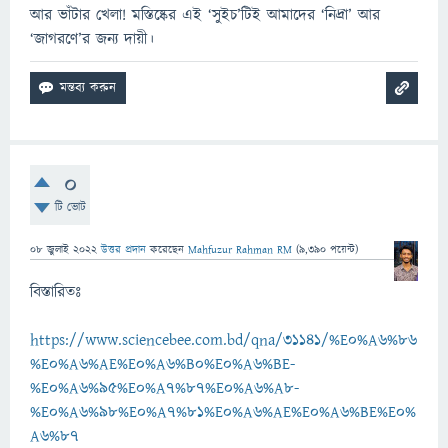
আর ভাঁটার খেলা! মস্তিষ্কের এই ‘সুইচ’টিই আমাদের ‘নিদ্রা’ আর
‘জাগরণে’র জন্য দায়ী।
0
টি ভোট
08 জুলাই 2022
উত্তর প্রদান
করেছেন
Mahfuzur Rahman RM
(
9,390
পয়েন্ট)
বিস্তারিতঃ
https://www.sciencebee.com.bd/qna/31141/%E0%A6%86
%E0%A6%AE%E0%A6%B0%E0%A6%BE-
%E0%A6%95%E0%A7%87%E0%A6%A8-
%E0%A6%98%E0%A7%81%E0%A6%AE%E0%A6%BE%E0%
A6%87