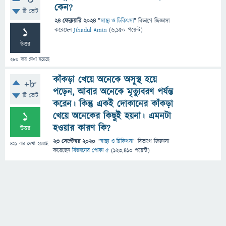
0
কেন?
টি ভোট
24 ফেব্রুয়ারি 2024
"
স্বাস্থ্য ও চিকিৎসা
" বিভাগে
জিজ্ঞাসা
1
করেছেন
Jihadul Amin
(
6,150
পয়েন্ট)
উত্তর
280
বার দেখা হয়েছে
কাঁকড়া খেয়ে অনেকে অসুস্থ হয়ে
+8
পড়েন, আবার অনেকে মৃত্যুবরণ পর্যন্ত
টি ভোট
করেন। কিন্তু একই দোকানের কাঁকড়া
1
খেয়ে অনেকের কিছুই হয়না। এমনটা
হওয়ার কারণ কি?
উত্তর
23 সেপ্টেম্বর 2020
"
স্বাস্থ্য ও চিকিৎসা
" বিভাগে
জিজ্ঞাসা
421
বার দেখা হয়েছে
করেছেন
বিজ্ঞানের পোকা ৫
(
123,410
পয়েন্ট)