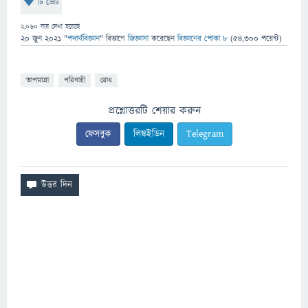
টি ভোট
2,060
বার দেখা হয়েছে
20 জুন 2021
"
পদার্থবিজ্ঞান
" বিভাগে
জিজ্ঞাসা
করেছেন
বিজ্ঞানের পোকা ৮
(
54,300
পয়েন্ট)
তাপমাত্রা
পরিবাহী
রোধ
প্রশ্নোত্তরটি শেয়ার করুন
ফেসবুক
লিঙ্কইডিন
Telegram