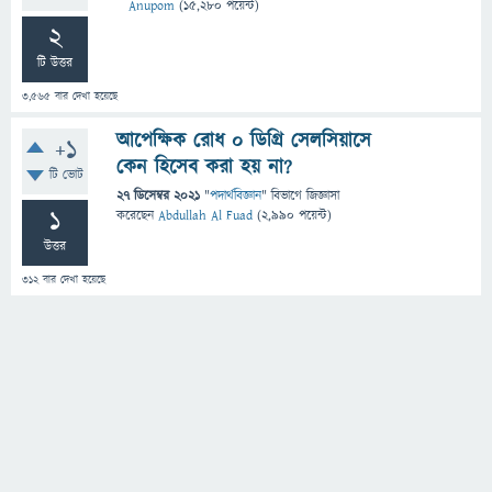
Anupom
(
15,280
পয়েন্ট)
2
টি উত্তর
3,565
বার দেখা হয়েছে
আপেক্ষিক রোধ ০ ডিগ্রি সেলসিয়াসে
+1
কেন হিসেব করা হয় না?
টি ভোট
27 ডিসেম্বর 2021
"
পদার্থবিজ্ঞান
" বিভাগে
জিজ্ঞাসা
1
করেছেন
Abdullah Al Fuad
(
2,990
পয়েন্ট)
উত্তর
312
বার দেখা হয়েছে