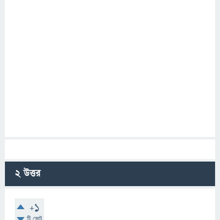
2
উত্তর
+1
টি ভোট