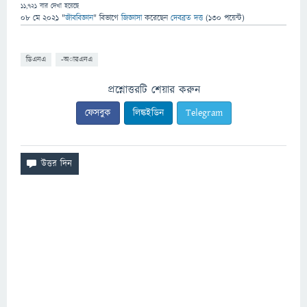
11,721
বার দেখা হয়েছে
08 মে 2021
"
জীববিজ্ঞান
" বিভাগে
জিজ্ঞাসা
করেছেন
দেবব্রত দত্ত
(
130
পয়েন্ট)
ডিএনএ
-অারএনএ
প্রশ্নোত্তরটি শেয়ার করুন
ফেসবুক
লিঙ্কইডিন
Telegram