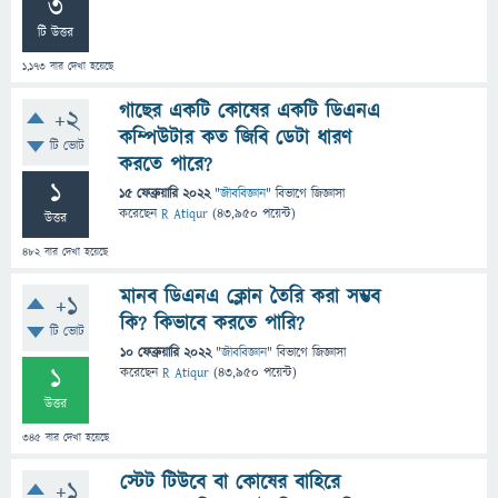
3
টি উত্তর
1,173
বার দেখা হয়েছে
গাছের একটি কোষের একটি ডিএনএ
+2
কম্পিউটার কত জিবি ডেটা ধারণ
টি ভোট
করতে পারে?
1
15 ফেব্রুয়ারি 2022
"
জীববিজ্ঞান
" বিভাগে
জিজ্ঞাসা
করেছেন
R Atiqur
(
43,950
পয়েন্ট)
উত্তর
482
বার দেখা হয়েছে
মানব ডিএনএ ক্লোন তৈরি করা সম্ভব
+1
কি? কিভাবে করতে পারি?
টি ভোট
10 ফেব্রুয়ারি 2022
"
জীববিজ্ঞান
" বিভাগে
জিজ্ঞাসা
1
করেছেন
R Atiqur
(
43,950
পয়েন্ট)
উত্তর
345
বার দেখা হয়েছে
স্টেট টিউবে বা কোষের বাহিরে
+1