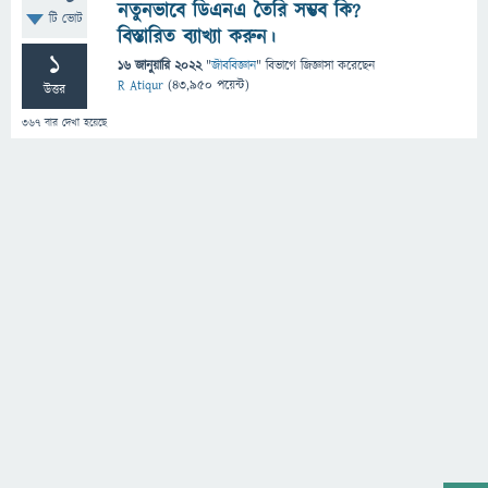
নতুনভাবে ডিএনএ তৈরি সম্ভব কি?
টি ভোট
বিস্তারিত ব্যাখ্যা করুন।
1
16 জানুয়ারি 2022
"
জীববিজ্ঞান
" বিভাগে
জিজ্ঞাসা
করেছেন
R Atiqur
(
43,950
পয়েন্ট)
উত্তর
367
বার দেখা হয়েছে