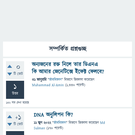
সম্পর্কিত প্রশ্নগুচ্ছ
অন্যজনের রক্ত নিলে তার ডিএনএ
0
কি আমার জেনেটিক্সে ইফেক্ট ফেলবে?
টি ভোট
31 জানুয়ারি
"
জীববিজ্ঞান
" বিভাগে
জিজ্ঞাসা
করেছেন
1
Muhammad Al-Amin
(
1,330
পয়েন্ট)
উত্তর
132
বার দেখা হয়েছে
DNA অনুলিপন কি?
+1
11 জুন 2022
"
জীববিজ্ঞান
" বিভাগে
জিজ্ঞাসা
করেছেন
Md
টি ভোট
Sulman
(
170
পয়েন্ট)