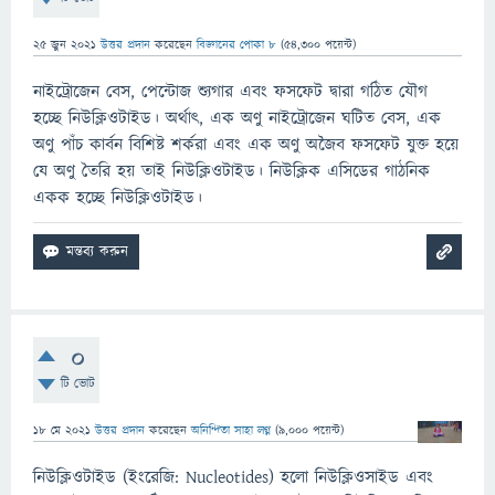
25 জুন 2021
উত্তর প্রদান
করেছেন
বিজ্ঞানের পোকা ৮
(
54,300
পয়েন্ট)
নাইট্রোজেন বেস, পেন্টোজ শ্যুগার এবং ফসফেট দ্বারা গঠিত যৌগ
হচ্ছে নিউক্লিওটাইড। অর্থাৎ, এক অণু নাইট্রোজেন ঘটিত বেস, এক
অণু পাঁচ কার্বন বিশিষ্ট শর্করা এবং এক অণু অজৈব ফসফেট যুক্ত হয়ে
যে অণু তৈরি হয় তাই নিউক্লিওটাইড। নিউক্লিক এসিডের গাঠনিক
একক হচ্ছে নিউক্লিওটাইড।
0
টি ভোট
18 মে 2021
উত্তর প্রদান
করেছেন
অনিন্দিতা সাহা লগ্ন
(
9,000
পয়েন্ট)
নিউক্লিওটাইড (ইংরেজি: Nucleotides) হলো নিউক্লিওসাইড এবং