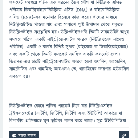
ফসফেট সমন্বয়ে গঠিত এক ধরনের জৈব যৌগ যা নিউক্লিক এসিড
পলিমার ডিঅক্সিরাইবোনিউক্লিক এসিড (DNA) ও রাইবোনিউক্লিক
এসিড (RNA)-এর মনোমার হিসেবে কাজ করে। খাদ্যের মাধ্যমে
নিউক্লিওটাইড পাওয়া যায় এবং সাধারণ পুষ্টি উপাদান থেকে যকৃতে
নিউক্লিওটাইড সংশ্লেষিত হয়। উক্লিওটাইডগুলি তিনটি সাবইউনিট অণুর
সমন্বয়ে গঠিত: একটি নাইট্রোজেনঘটিত ক্ষারক (নিউক্লিওবেস নামেও
পরিচিত), একটি ৫-কার্বন বিশিষ্ট সুগার (রাইবোজ বা ডিঅক্সিরাইবোজ)
এবং একটি থেকে তিনটি ফসফেট সমন্বিত একটি ফসফেট গ্রুপ।
ডিএনএ-এর চারটি নাইট্রোজেনঘটিত ক্ষারক হলো গুয়ানিন, অ্যাডেনিন,
সাইটোসিন এবং থাইমিন; আরএনএ-তে, থায়ামিনের জায়গায় ইউরাসিল
ব্যবহৃত হয়।
নিউক্লিওটাইড কোষে শক্তির প্যাকেট নিয়ে যায় নিউক্লিওসাইড
ট্রাইফসফেটের (এটিপি, জিটিপি, সিটিপি এবং ইউটিপি) আকারে যা
বিপাকীয় প্রক্রিয়াতে মূল ভূমিকা পালন করে থাকে। সূত্র উইকিপিডিয়া