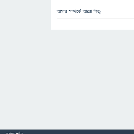
আমার সম্পর্কে আরো কিছু: