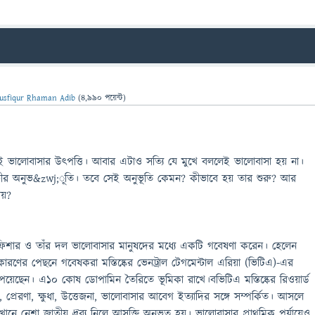
usfiqur Rhaman Adib
(
4,990
পয়েন্ট)
 ভালোবাসার উৎপত্তি। আবার এটাও সত্যি যে মুখে বললেই ভালোবাসা হয় না।
ীর অনুভ&zwj;ূতি। তবে সেই অনুভূতি কেমন? কীভাবে হয় তার শুরু? আর
ায়?
হেলেন ফিশার ও তাঁর দল ভালোবাসার মানুষদের মধ্যে একটি গবেষণা করেন। হেলেন
রণের পেছনে গবেষকরা মস্তিষ্কের ভেনট্রাল টেগমেন্টাল এরিয়া (ভিটিএ)-এর
য়েছেন। এ১০ কোষ ডোপামিন তৈরিতে ভূমিকা রাখে।বভিটিএ মস্তিষ্কের রিওয়ার্ড
প্রেরণা, ক্ষুধা, উত্তেজনা, ভালোবাসার আবেগ ইত্যাদির সঙ্গে সম্পর্কিত। আসলে
েখানে নেশা জাতীয় দ্রব্য নিলে আসক্তি অনুভূত হয়। ভালোবাসার প্রাথমিক পর্যায়েও