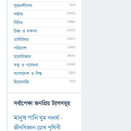
(81)
সৃজনশীলতা
(388)
লাইফ
(749)
বিবিধ
(385)
চিন্তা ও দক্ষতা
(620)
প্রাণিবিদ্যা
(225)
পরিবেশ
(488)
মনোবিজ্ঞান
(669)
তত্ত্ব ও গবেষণা
(112)
বাংলাদেশ ও বিশ্ব
(62)
মিথোলজি
সর্বাপেক্ষা জনপ্রিয় ট্যাগসমূহ
মানুষ
পানি
ঘুম
পদার্থ
-
জীববিজ্ঞান
চোখ
পৃথিবী