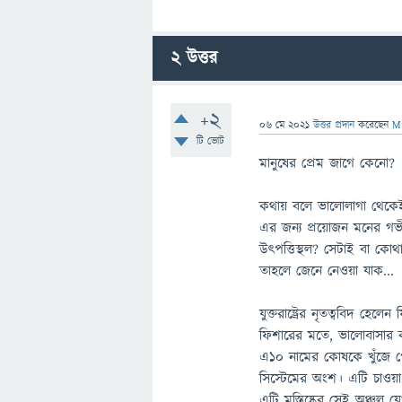
2
উত্তর
+2
06 মে 2021
উত্তর প্রদান
করেছেন
M
টি ভোট
মানুষের প্রেম জাগে কেনো?
কথায় বলে ভালোলাগা থেকেই
এর জন্য প্রয়োজন মনের গভ
উৎপত্তিস্থল? সেটাই বা কোথ
তাহলে জেনে নেওয়া যাক...
যুক্তরাষ্ট্রের নৃতত্ববিদ 
ফিশারের মতে, ভালোবাসার কা
এ১০ নামের কোষকে খুঁজে পে
সিস্টেমের অংশ। এটি চাওয়া, 
এটি মস্তিষ্কের সেই অঞ্চল য