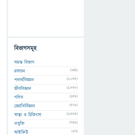
বিভাগসমূহ
সমস্ত বিভাগ
(641)
রসায়ন
(1,035)
পদার্থবিজ্ঞান
(1,830)
জীববিজ্ঞান
(159)
গণিত
(526)
জ্যোতির্বিজ্ঞান
(1,989)
স্বাস্থ্য ও চিকিৎসা
(736)
প্রযুক্তি
(67)
আইকিউ