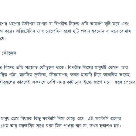
শেষ ধরণের উদ্দীপনা জাগায় যা বিপরীত লিঙ্গের প্রতি আকর্ষণ সৃষ্টি করে এবং
া করে। অক্সিটোসিন ও ভাসোপ্রেসিন হলো দুটি প্রধান হরমোন যা মনে রোমান্স
াখে।
াত কৌতুহল
ীত লিঙ্গের প্রতি সহজাত কৌতুহল থাকে। বিপরীত লিঙ্গের মানুষটি কেমন, তার
ীরিক গঠন, মানসিক দূর্বলতা, জীবনযাপন, স্বভাব ইত্যাদি নিয়ে স্বাভাবিক ভাবেই
ুহলের কারণেই একসঙ্গে বেশি সময় কাটানোর ইচ্ছে জাগে মনে। ফলে প্রেমের
নুষ প্রেম বিষয়ক কিছু ফ্যান্টাসি নিয়ে বেড়ে ওঠে। এই ফ্যান্টাসি গুলোর
তব প্রেম আর ফ্যান্টাসির সাথে যখন মিল পাওয়া যায় না, তখন হতাশও হয়।