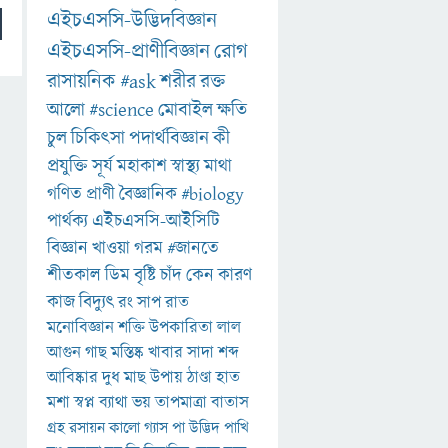
এইচএসসি-উদ্ভিদবিজ্ঞান
এইচএসসি-প্রাণীবিজ্ঞান
রোগ
রাসায়নিক
#ask
শরীর
রক্ত
আলো
#science
মোবাইল
ক্ষতি
চুল
চিকিৎসা
পদার্থবিজ্ঞান
কী
প্রযুক্তি
সূর্য
মহাকাশ
স্বাস্থ্য
মাথা
গণিত
প্রাণী
বৈজ্ঞানিক
#biology
পার্থক্য
এইচএসসি-আইসিটি
বিজ্ঞান
খাওয়া
গরম
#জানতে
শীতকাল
ডিম
বৃষ্টি
চাঁদ
কেন
কারণ
কাজ
বিদ্যুৎ
রং
সাপ
রাত
মনোবিজ্ঞান
শক্তি
উপকারিতা
লাল
আগুন
গাছ
মস্তিষ্ক
খাবার
সাদা
শব্দ
আবিষ্কার
দুধ
মাছ
উপায়
ঠাণ্ডা
হাত
মশা
স্বপ্ন
ব্যাথা
ভয়
তাপমাত্রা
বাতাস
গ্রহ
রসায়ন
কালো
গ্যাস
পা
উদ্ভিদ
পাখি