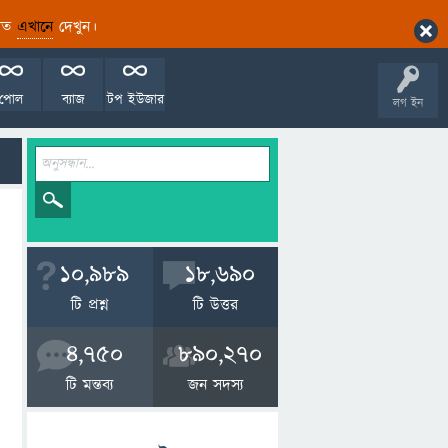
ারিত
এখানে
দেখুন।
পোল
ব্যাজ
টপ ইউজার
লগ ইন
10,989
18,690
টি প্রশ্ন
টি উত্তর
4,750
890,270
টি মন্তব্য
জন সদস্য