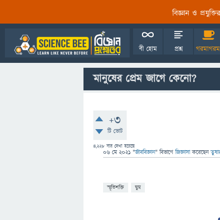
বিজ্ঞান ও প্রযুক্
বী হোম
প্রশ্ন
গরমাগরম
মানুষের প্রেম জাগে কেনো?
+3
টি ভোট
4,228
বার দেখা হয়েছে
06 মে 2021
"
জীববিজ্ঞান
" বিভাগে
জিজ্ঞাসা
করেছেন
তুষ
স্মৃতিশক্তি
ঘুম