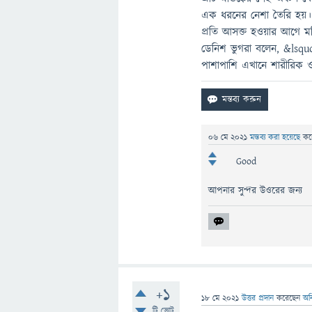
এক ধরনের নেশা তৈরি হয়।
প্রতি আসক্ত হওয়ার আগে মস্ত
ডেনিশ ভুগরা বলেন, &lsquo
পাশাপাশি এখানে শারীরিক 
06 মে 2021
মন্তব্য করা হয়েছে
কর
Good
আপনার সুন্দর উওরের জন্য
+1
18 মে 2021
উত্তর প্রদান
করেছেন
অনি
টি ভোট