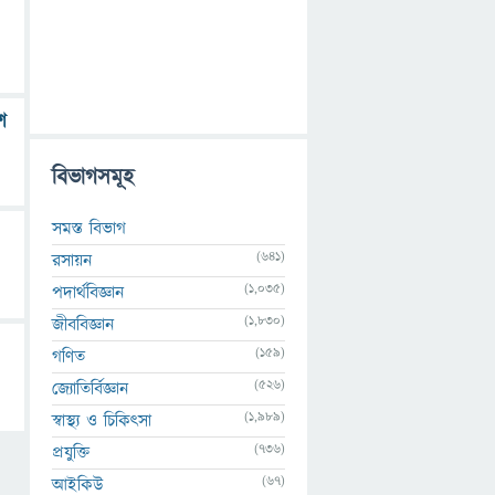
ে
বিভাগসমূহ
সমস্ত বিভাগ
(641)
রসায়ন
(1,035)
পদার্থবিজ্ঞান
(1,830)
জীববিজ্ঞান
(159)
গণিত
(526)
জ্যোতির্বিজ্ঞান
(1,989)
স্বাস্থ্য ও চিকিৎসা
(736)
প্রযুক্তি
(67)
আইকিউ