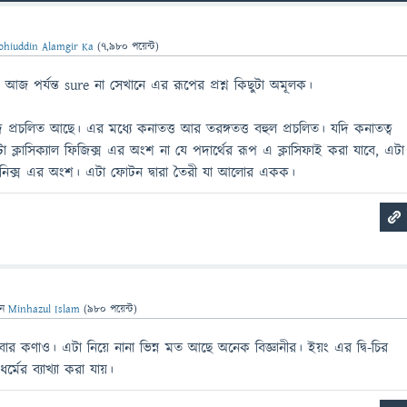
hiuddin Alamgir Ka
(
7,980
পয়েন্ট)
আজ পর্যন্ত sure না সেখানে এর রূপের প্রশ্ন কিছুটা অমূলক।
দ প্রচলিত আছে। এর মধ্যে কনাতত্ত আর তরঙ্গতত্ত বহুল প্রচলিত। যদি কনাতত্ব
ক্লাসিক্যাল ফিজিক্স এর অংশ না যে পদার্থের রূপ এ ক্লাসিফাই করা যাবে, এটা
মেকানিক্স এর অংশ। এটা ফোটন দ্বারা তৈরী যা আলোর একক।
েন
Minhazul Islam
(
980
পয়েন্ট)
 কণাও। এটা নিয়ে নানা ভিন্ন মত আছে অনেক বিজ্ঞানীর। ইয়ং এর দ্বি-চির
র্মের ব্যাখ্যা করা যায়।