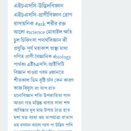
এইচএসসি-উদ্ভিদবিজ্ঞান
এইচএসসি-প্রাণীবিজ্ঞান
রোগ
রাসায়নিক
#ask
শরীর
রক্ত
আলো
#science
মোবাইল
ক্ষতি
চুল
চিকিৎসা
পদার্থবিজ্ঞান
কী
প্রযুক্তি
সূর্য
মহাকাশ
স্বাস্থ্য
মাথা
গণিত
প্রাণী
বৈজ্ঞানিক
#biology
পার্থক্য
এইচএসসি-আইসিটি
বিজ্ঞান
খাওয়া
গরম
#জানতে
শীতকাল
ডিম
বৃষ্টি
চাঁদ
কেন
কারণ
কাজ
বিদ্যুৎ
রং
সাপ
রাত
মনোবিজ্ঞান
শক্তি
উপকারিতা
লাল
আগুন
গাছ
মস্তিষ্ক
খাবার
সাদা
শব্দ
আবিষ্কার
দুধ
মাছ
উপায়
ঠাণ্ডা
হাত
মশা
স্বপ্ন
ব্যাথা
ভয়
তাপমাত্রা
বাতাস
গ্রহ
রসায়ন
কালো
গ্যাস
পা
উদ্ভিদ
পাখি