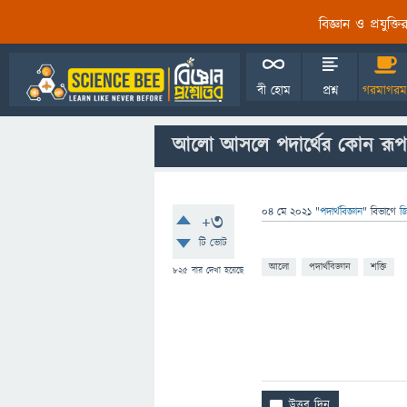
বিজ্ঞান ও প্রযুক্
বী হোম
প্রশ্ন
গরমাগরম
আলো আসলে পদার্থের কোন রূপ
04 মে 2021
"
পদার্থবিজ্ঞান
" বিভাগে
জ
+3
টি ভোট
আলো
পদার্থবিজ্ঞান
শক্তি
825
বার দেখা হয়েছে