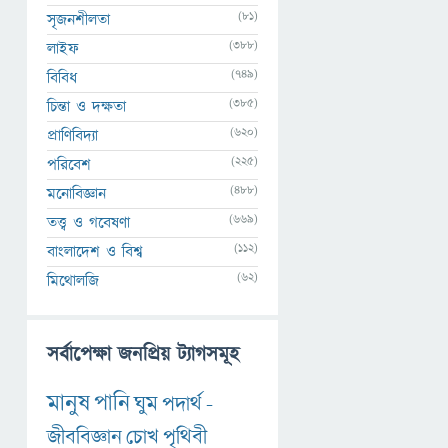
(81)
সৃজনশীলতা
(388)
লাইফ
(749)
বিবিধ
(385)
চিন্তা ও দক্ষতা
(620)
প্রাণিবিদ্যা
(225)
পরিবেশ
(488)
মনোবিজ্ঞান
(669)
তত্ত্ব ও গবেষণা
(112)
বাংলাদেশ ও বিশ্ব
(62)
মিথোলজি
সর্বাপেক্ষা জনপ্রিয় ট্যাগসমূহ
মানুষ
পানি
ঘুম
পদার্থ
-
জীববিজ্ঞান
চোখ
পৃথিবী