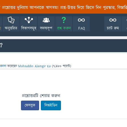
তির প্রশ্নোত্তর দুনিয়ায় আপনাকে স্বাগতম! প্রশ্ন-উত্তর দিয়ে জিতে নিন পুরস্কার, বিস্ত
!
অনুত্তরিত
বিভাগসমূহ
সদস্যবৃন্দ
প্রশ্ন করুন
FAQ
চ্যাট রুম
?
িজ্ঞাসা
করেছেন
Mohiuddin Alamgir Ka
(
7,980
পয়েন্ট)
প্রশ্নোত্তরটি শেয়ার করুন
ফেসবুক
লিঙ্কইডিন