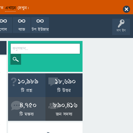
ারিত
এখানে
দেখুন।
পোল
ব্যাজ
টপ ইউজার
লগ ইন
10,989
18,690
টি প্রশ্ন
টি উত্তর
4,750
890,416
টি মন্তব্য
জন সদস্য