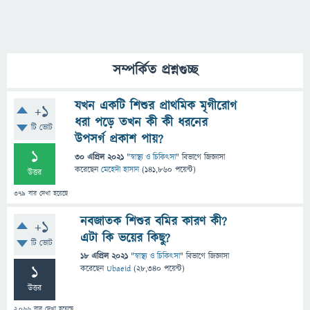
সম্পর্কিত প্রশ্নগুচ্ছ
যখন একটি শিশুর প্রাথমিক মৃগীরোগ
+1
ধরা পড়ে তখন কী কী ধরনের
টি ভোট
উপসর্গ প্রকাশ পায়?
1
30 এপ্রিল 2021
"
স্বাস্থ্য ও চিকিৎসা
" বিভাগে
জিজ্ঞাসা
করেছেন
মেহেদী হাসান
(
141,860
পয়েন্ট)
উত্তর
379
বার দেখা হয়েছে
নবজাতক শিশুর বমির কারণ কী?
+1
এটা কি ভয়ের কিছু?
টি ভোট
18 এপ্রিল 2021
"
স্বাস্থ্য ও চিকিৎসা
" বিভাগে
জিজ্ঞাসা
1
করেছেন
Ubaeid
(
28,340
পয়েন্ট)
উত্তর
2,066
বার দেখা হয়েছে