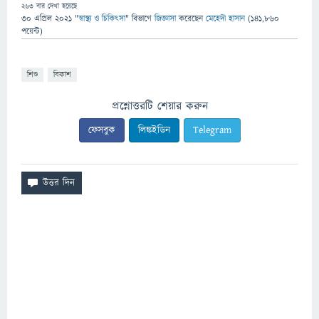
263
বার দেখা হয়েছে
30 এপ্রিল 2021
"
স্বাস্থ্য ও চিকিৎসা
" বিভাগে
জিজ্ঞাসা
করেছেন
মেহেদী হাসান
(
141,860
পয়েন্ট)
শিশু
বিকাশ
প্রশ্নোত্তরটি শেয়ার করুন
ফেসবুক
লিঙ্কইডিন
Telegram