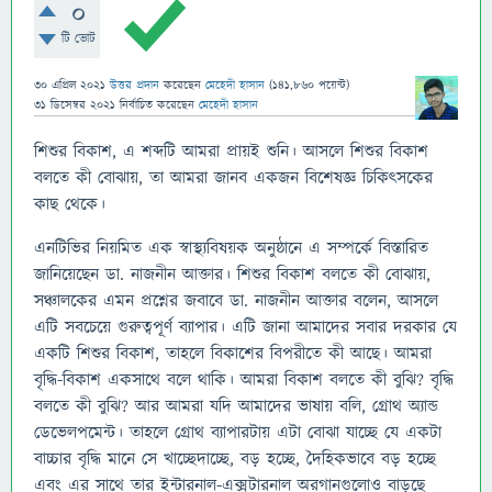
0
টি ভোট
30 এপ্রিল 2021
উত্তর প্রদান
করেছেন
মেহেদী হাসান
(
141,860
পয়েন্ট)
31 ডিসেম্বর 2021
নির্বাচিত
করেছেন
মেহেদী হাসান
শিশুর বিকাশ, এ শব্দটি আমরা প্রায়ই শুনি। আসলে শিশুর বিকাশ
বলতে কী বোঝায়, তা আমরা জানব একজন বিশেষজ্ঞ চিকিৎসকের
কাছ থেকে।
এনটিভির নিয়মিত এক স্বাস্থ্যবিষয়ক অনুষ্ঠানে এ সম্পর্কে বিস্তারিত
জানিয়েছেন ডা. নাজনীন আক্তার। শিশুর বিকাশ বলতে কী বোঝায়,
সঞ্চালকের এমন প্রশ্নের জবাবে ডা. নাজনীন আক্তার বলেন, আসলে
এটি সবচেয়ে গুরুত্বপূর্ণ ব্যাপার। এটি জানা আমাদের সবার দরকার যে
একটি শিশুর বিকাশ, তাহলে বিকাশের বিপরীতে কী আছে। আমরা
বৃদ্ধি-বিকাশ একসাথে বলে থাকি। আমরা বিকাশ বলতে কী বুঝি? বৃদ্ধি
বলতে কী বুঝি? আর আমরা যদি আমাদের ভাষায় বলি, গ্রোথ অ্যান্ড
ডেভেলপমেন্ট। তাহলে গ্রোথ ব্যাপারটায় এটা বোঝা যাচ্ছে যে একটা
বাচ্চার বৃদ্ধি মানে সে খাচ্ছেদাচ্ছে, বড় হচ্ছে, দৈহিকভাবে বড় হচ্ছে
এবং এর সাথে তার ইন্টারনাল-এক্সটারনাল অরগানগুলোও বাড়ছে