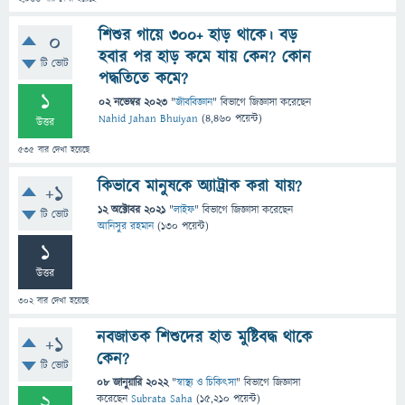
শিশুর গায়ে ৩০০+ হাড় থাকে। বড়
0
হবার পর হাড় কমে যায় কেন? কোন
টি ভোট
পদ্ধতিতে কমে?
1
02 নভেম্বর 2023
"
জীববিজ্ঞান
" বিভাগে
জিজ্ঞাসা
করেছেন
Nahid Jahan Bhuiyan
(
4,460
পয়েন্ট)
উত্তর
535
বার দেখা হয়েছে
কিভাবে মানুষকে অ্যাট্রাক করা যায়?
+1
12 অক্টোবর 2021
"
লাইফ
" বিভাগে
জিজ্ঞাসা
করেছেন
টি ভোট
আনিসুর রহমান
(
130
পয়েন্ট)
1
উত্তর
302
বার দেখা হয়েছে
নবজাতক শিশুদের হাত মুষ্টিবদ্ধ থাকে
+1
কেন?
টি ভোট
08 জানুয়ারি 2022
"
স্বাস্থ্য ও চিকিৎসা
" বিভাগে
জিজ্ঞাসা
2
করেছেন
Subrata Saha
(
15,210
পয়েন্ট)