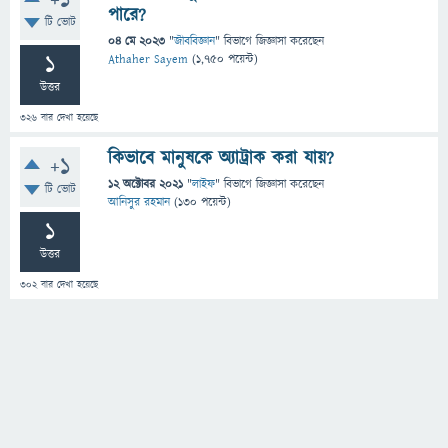
+1
পারে?
টি ভোট
04 মে 2023
"
জীববিজ্ঞান
" বিভাগে
জিজ্ঞাসা
করেছেন
1
Athaher Sayem
(
1,750
পয়েন্ট)
উত্তর
326
বার দেখা হয়েছে
কিভাবে মানুষকে অ্যাট্রাক করা যায়?
+1
12 অক্টোবর 2021
"
লাইফ
" বিভাগে
জিজ্ঞাসা
করেছেন
টি ভোট
আনিসুর রহমান
(
130
পয়েন্ট)
1
উত্তর
302
বার দেখা হয়েছে