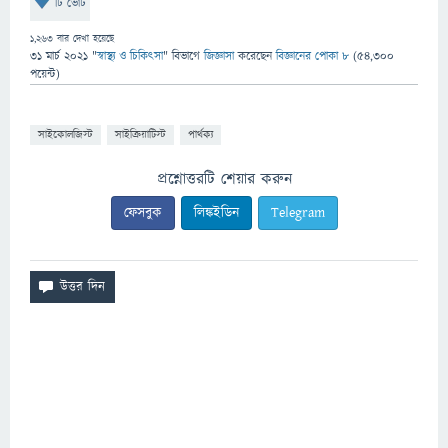
টি ভোট
1,263
বার দেখা হয়েছে
31 মার্চ 2021
"
স্বাস্থ্য ও চিকিৎসা
" বিভাগে
জিজ্ঞাসা
করেছেন
বিজ্ঞানের পোকা ৮
(
54,300
পয়েন্ট)
সাইকোলজিস্ট
সাইক্রিয়াটিস্ট
পার্থক্য
প্রশ্নোত্তরটি শেয়ার করুন
ফেসবুক
লিঙ্কইডিন
Telegram