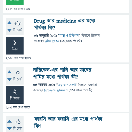
টি উত্তর
1,027
বার দেখা হয়েছে
Drug আর medicine এর মধ্যে
+8
পার্থক্য কি?
টি ভোট
06 জানুয়ারি 2021
"
স্বাস্থ্য ও চিকিৎসা
" বিভাগে
জিজ্ঞাসা
1
করেছেন
Abu Reza
(
10,660
পয়েন্ট)
উত্তর
2,755
বার দেখা হয়েছে
নারিকেল-এর পানি আর ডাবের
0
পানির মধ্যে পার্থক্য কী?
টি ভোট
05 নভেম্বর 2021
"
তত্ত্ব ও গবেষণা
" বিভাগে
জিজ্ঞাসা
2
করেছেন
Hojayfa Ahmed
(
135,490
পয়েন্ট)
টি উত্তর
1,371
বার দেখা হয়েছে
ফারসি আর ফরাসি এর মধ্যে পার্থক্য
+1
কি?
টি ভোট