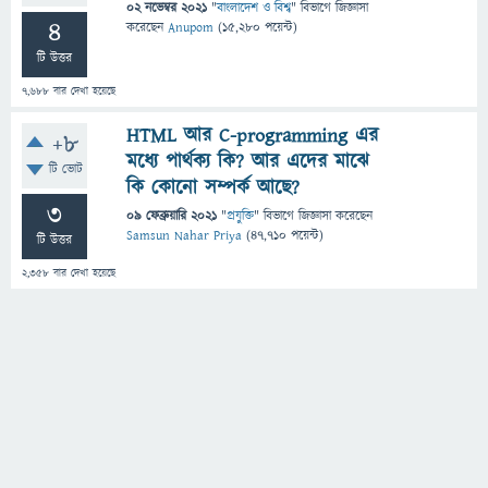
02 নভেম্বর 2021
"
বাংলাদেশ ও বিশ্ব
" বিভাগে
জিজ্ঞাসা
4
করেছেন
Anupom
(
15,280
পয়েন্ট)
টি উত্তর
7,688
বার দেখা হয়েছে
HTML আর C-programming এর
+8
মধ্যে পার্থক্য কি? আর এদের মাঝে
টি ভোট
কি কোনো সম্পর্ক আছে?
3
09 ফেব্রুয়ারি 2021
"
প্রযুক্তি
" বিভাগে
জিজ্ঞাসা
করেছেন
Samsun Nahar Priya
(
47,710
পয়েন্ট)
টি উত্তর
2,358
বার দেখা হয়েছে