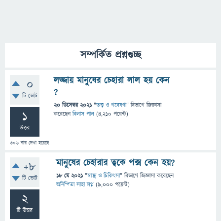
সম্পর্কিত প্রশ্নগুচ্ছ
লজ্জায় মানুষের চেহারা লাল হয় কেন
0
?
টি ভোট
20 ডিসেম্বর 2021
"
তত্ত্ব ও গবেষণা
" বিভাগে
জিজ্ঞাসা
1
করেছেন
বিলাস পাল
(
4,210
পয়েন্ট)
উত্তর
306
বার দেখা হয়েছে
মানুষের চেহারার ত্বকে পক্স কেন হয়?
+8
18 মে 2021
"
স্বাস্থ্য ও চিকিৎসা
" বিভাগে
জিজ্ঞাসা
করেছেন
টি ভোট
অনিন্দিতা সাহা লগ্ন
(
9,000
পয়েন্ট)
2
টি উত্তর