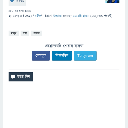
টি ভোট
488
বার দেখা হয়েছে
26 ফেব্রুয়ারি 2021
"
লাইফ
" বিভাগে
জিজ্ঞাসা
করেছেন
মেহেদী হাসান
(
141,860
পয়েন্ট)
মানুষ
নাম
চেহারা
প্রশ্নোত্তরটি শেয়ার করুন
ফেসবুক
লিঙ্কইডিন
Telegram