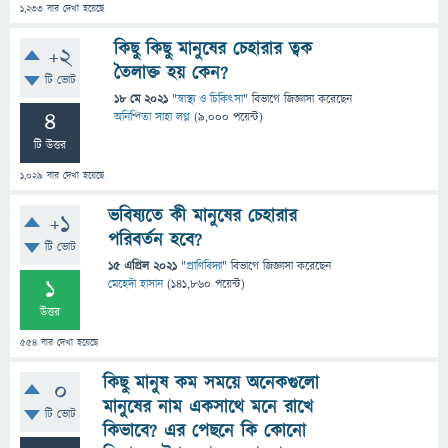
1,233
বার দেখা হয়েছে
কিছু কিছু মানুষের চেহারার ত্বক
+2
তৈলাক্ত হয় কেন?
টি ভোট
18 মে 2021
"
স্বাস্থ্য ও চিকিৎসা
" বিভাগে
জিজ্ঞাসা
করেছেন
4
অনিন্দিতা সাহা লগ্ন
(
9,000
পয়েন্ট)
টি উত্তর
1,029
বার দেখা হয়েছে
ভবিষ্যতে কী মানুষের চেহারার
+1
পরিবর্তন হবে?
টি ভোট
15 এপ্রিল 2021
"
প্রাণিবিদ্যা
" বিভাগে
জিজ্ঞাসা
করেছেন
1
মেহেদী হাসান
(
141,860
পয়েন্ট)
উত্তর
554
বার দেখা হয়েছে
কিছু মানুষ কম সময়ে অনেকগুলো
0
মানুষের নাম একসাথে মনে রাখে
টি ভোট
কিভাবে? এর পেছনে কি কোনো