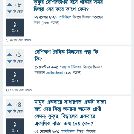
কুকুর বেশিরভাগই বসে থাকার সময়
+8
জিহ্বা বের করে কাপে কেন?
টি ভোট
07 নভেম্বর 2020
"
প্রাণিবিদ্যা
" বিভাগে
জিজ্ঞাসা
করেছেন
1
নির্জয়
(
500
পয়েন্ট)
উত্তর
1,024
বার দেখা হয়েছে
বেশিক্ষণ দৈহিক মিলনের পন্থা কি
+1
কি?
টি ভোট
11 সেপ্টেম্বর 2021
"
স্বাস্থ্য ও চিকিৎসা
" বিভাগে
জিজ্ঞাসা
1
করেছেন
Aniketh0ni
(
130
পয়েন্ট)
উত্তর
2,656
বার দেখা হয়েছে
মানুষ একবারে সাধারণত একটা বাচ্চা
+4
জন্ম দেয় কিন্তু অন্যান্য অনেক প্রাণী
টি ভোট
যেমন: কুকুর, বিড়ালের একবারে
1
একাধিক বাচ্চা জন্ম দেয় কেন?
উত্তর
05 ফেব্রুয়ারি 2021
"
জীববিজ্ঞান
" বিভাগে
জিজ্ঞাসা