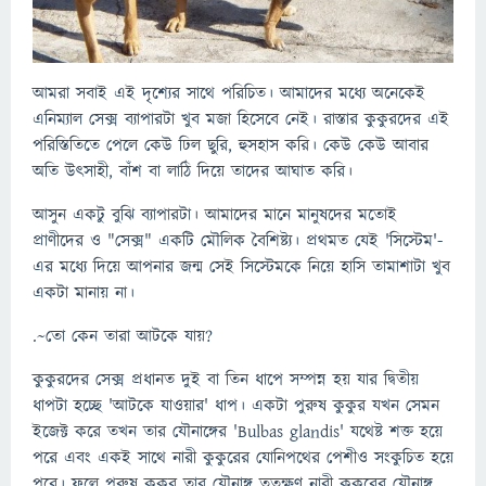
আমরা সবাই এই দৃশ‍্যের সাথে পরিচিত। আমাদের মধ‍্যে অনেকেই
এনিম্যাল সেক্স ব‍্যাপারটা খুব মজা হিসেবে নেই। রাস্তার কুকুরদের এই
পরিস্তিতিতে পেলে কেউ ঢিল ছুরি, হুসহাস করি। কেউ কেউ আবার
অতি উৎসাহী, বাঁশ বা লাঠি দিয়ে তাদের আঘাত করি।
আসুন একটু বুঝি ব‍্যাপারটা। আমাদের মানে মানুষদের মতোই
প্রাণীদের ও "সেক্স" একটি মৌলিক বৈশিষ্ট‍্য। প্রথমত যেই 'সিস্টেম'-
এর মধ‍্যে দিয়ে আপনার জন্ম সেই সিস্টেমকে নিয়ে হাসি তামাশাটা খুব
একটা মানায় না।
.~তো কেন তারা আটকে যায়?
কুকুরদের সেক্স প্রধানত দুই বা তিন ধাপে সম্পন্ন হয় যার দ্বিতীয়
ধাপটা হচ্ছে 'আটকে যাওয়ার' ধাপ। একটা পুরুষ কুকুর যখন সেমন
ইজেক্ট করে তখন তার যৌনাঙ্গের 'Bulbas glandis' যথেষ্ট শক্ত হয়ে
পরে এবং একই সাথে নারী কুকুরের যোনিপথের পেশীও সংকুচিত হয়ে
পরে। ফলে পুরুষ কুকুর তার যৌনাঙ্গ ততক্ষণ নারী কুকুরের যৌনাঙ্গ