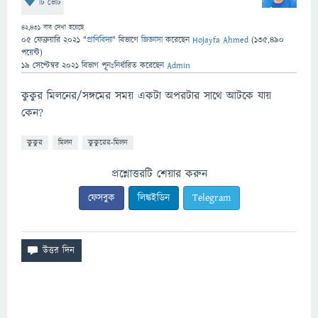
টি ভোট
42,431
বার দেখা হয়েছে
05 ফেব্রুয়ারি 2021
"
প্রাণিবিদ্যা
" বিভাগে
জিজ্ঞাসা
করেছেন
Hojayfa Ahmed
(
135,490
পয়েন্ট)
19 সেপ্টেম্বর 2021
বিভাগ পূনঃনির্ধারিত
করেছেন
Admin
কুকুর মিলনের/সঙ্গমের সময় একটা অপরটার সাথে আটকে যায়
কেন?
কুকুর
মিলন
কুকুরের-মিলন
প্রশ্নোত্তরটি শেয়ার করুন
ফেসবুক
লিঙ্কইডিন
Telegram