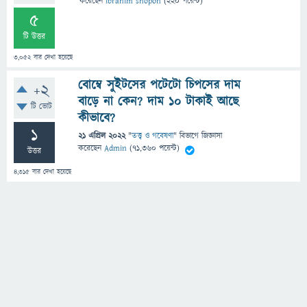
করেছেন
ibrahim shopon
(
220
পয়েন্ট)
5
টি উত্তর
3,052
বার দেখা হয়েছে
বোম্বে সুইটসের পটেটো চিপসের দাম
+2
বাড়ে না কেন? দাম ১০ টাকাই আছে
টি ভোট
কীভাবে?
1
21 এপ্রিল 2022
"
তত্ত্ব ও গবেষণা
" বিভাগে
জিজ্ঞাসা
করেছেন
Admin
(
71,360
পয়েন্ট)
উত্তর
4,315
বার দেখা হয়েছে