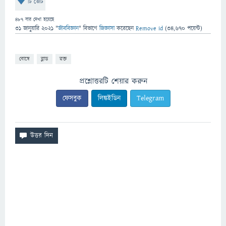
টি ভোট
487
বার দেখা হয়েছে
31 জানুয়ারি 2021
"
জীববিজ্ঞান
" বিভাগে
জিজ্ঞাসা
করেছেন
Remove id
(
34,670
পয়েন্ট)
বোম্বে
ব্লাড
রক্ত
প্রশ্নোত্তরটি শেয়ার করুন
ফেসবুক
লিঙ্কইডিন
Telegram