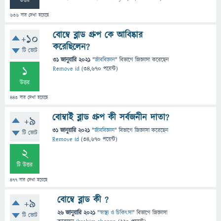
উত্তর
636
বার দেখা হয়েছে
বোম্বে ব্লাড গ্রুপ কে আবিষ্কার
+10
করেছিলেন?
টি ভোট
31 জানুয়ারি 2021
"
জীববিজ্ঞান
" বিভাগে
জিজ্ঞাসা
করেছেন
1
Remove id
(
34,670
পয়েন্ট)
উত্তর
443
বার দেখা হয়েছে
বোম্বাই ব্লাড গ্রুপ কী সর্বজনীন দাতা?
+9
31 জানুয়ারি 2021
"
জীববিজ্ঞান
" বিভাগে
জিজ্ঞাসা
করেছেন
টি ভোট
Remove id
(
34,670
পয়েন্ট)
2
টি উত্তর
477
বার দেখা হয়েছে
বোম্বে ব্লাড কী ?
+9
26 জানুয়ারি 2021
"
স্বাস্থ্য ও চিকিৎসা
" বিভাগে
জিজ্ঞাসা
টি ভোট