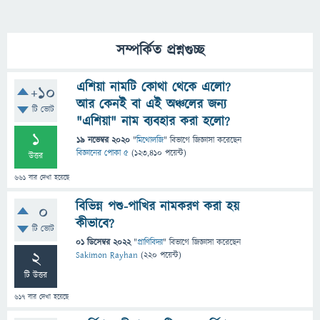
সম্পর্কিত প্রশ্নগুচ্ছ
এশিয়া নামটি কোথা থেকে এলো?
+10
আর কেনই বা এই অঞ্চলের জন্য
টি ভোট
"এশিয়া" নাম ব্যবহার করা হলো?
1
19 নভেম্বর 2020
"
মিথোলজি
" বিভাগে
জিজ্ঞাসা
করেছেন
বিজ্ঞানের পোকা ৫
(
123,410
পয়েন্ট)
উত্তর
661
বার দেখা হয়েছে
বিভিন্ন পশু-পাখির নামকরণ করা হয়
0
কীভাবে?
টি ভোট
01 ডিসেম্বর 2022
"
প্রাণিবিদ্যা
" বিভাগে
জিজ্ঞাসা
করেছেন
2
Sakimon Rayhan
(
220
পয়েন্ট)
টি উত্তর
617
বার দেখা হয়েছে