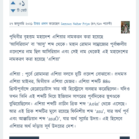
+1
টি ভোট
27 জানুয়ারি 2021
উত্তর প্রদান
করেছেন
Samsun Nahar Priya
(
47,710
পয়েন্ট)
পৃথিবীর বৃহত্তম মহাদেশ এশিয়ার নামকরন করা হয়েছে
'আসিরিয়ান' বা 'আসু' শব্দ থেকে। মহান রোমান সাম্রাজ্যের পূর্বাঞ্চলীয়
প্রদেশের নাম ছিল আসিরিয়ান এবং সেই নাম থেকেই এই মহাদেশের
নামকরণ করা হয়েছে 'এশিয়া'
এশিয়া : পূর্বে রোমানরা এশিয়া বলতে দুটি প্রদেশ বোঝাতো। প্রথমত
এশিয়া মাইনর, দ্বিতীয়ত এশিয়া মেজর। এশিয়া শব্দটি ৪৪০
খ্রিস্টপূর্বাব্দে হেরোডোটাস তার বই হিস্ট্রোসে ব্যবহার করেছিলেন। যদিও
তখন তিনি এই শব্দটি দিয়ে ইজিয়ান সাগরের পূর্বদিকের ভূখণ্ডকে
বুঝিয়েছিলেন। এশিয়া শব্দটি প্রাচীন গ্রিক শব্দ ‘Aσία’ থেকে এসেছে।
আর এই গ্রিক শব্দটির মূলে রয়েছে ফিনিশীয় শব্দ ‘asu’, যার অর্থ পূর্ব
এবং আক্কাডিয়ান শব্দ ‘asuÕ’, যার অর্থ সূর্যের উদয়। এই হিসেবে
এশিয়ার অর্থ দাঁড়ায় সূর্য উদয়ের দেশ।