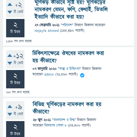
ঘূর্ণিঝড় কীভাবে সৃষ্টি হয়? ঘূর্ণিঝড়ের
+2
নামকরণ যেমন, ফণি, ফেথাই, তিতলি
টি ভোট
ইত্যাদি কীভাবে করা হয়?
2
27 ফেব্রুয়ারি 2021
"
পরিবেশ
" বিভাগে
জিজ্ঞাসা
করেছেন
Hojayfa Ahmed
(
135,490
পয়েন্ট)
টি উত্তর
1,199
বার দেখা হয়েছে
চিকিৎসাক্ষেত্রে ঔষধের নামকরণ করা
+12
হয় কীভাবে?
টি ভোট
07 জানুয়ারি 2020
"
স্বাস্থ্য ও চিকিৎসা
" বিভাগে
জিজ্ঞাসা
2
করেছেন
Admin
(
71,360
পয়েন্ট)
টি উত্তর
612
বার দেখা হয়েছে
বিভিন্ন ঘূর্ণিঝড়ের নামকরণ করা হয়
+9
কীভাবে?
টি ভোট
28 জুন 2021
"
বাংলাদেশ ও বিশ্ব
" বিভাগে
জিজ্ঞাসা
2
করেছেন
বিজ্ঞানের পোকা ৮
(
54,300
পয়েন্ট)
টি উত্তর