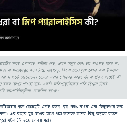
ভাষাটির সাথে একদমই পরিচয় নেই, এমন মানুষ বোধ হয় পাওয়াই যাবে না।
ঞতা বা মনঃস্তত্ত্বের জ্ঞান নিয়ে নাড়াচাড়া কিংবা লোকমুখে শোনা নানা উপকথা-
 ধরা সম্পর্কে জেনেছেন। বোবায় ধরার পেছনের কারণ কী বা প্রকৃত অর্থেই কী
ু’রকম ব্যাখ্যা পাওয়া যায়- একটি অতিপ্রাকৃতিকের প্রতি বিশ্বাস নির্ভর
টি মনঃশারীরবৃত্তিক বৈজ্ঞানিক ব্যাখ্যা।
ে অভিজ্ঞতার ধরন মোটামুটি একই রকম- ঘুম ভেঙে যাওয়া এবং কিছুক্ষণের জন্য
য়ে ফেলা। এর বাইরে ঘুম ভাঙার আগে-পরে অনেকে অনেক কিছু অনুভব করেন,
রো ঘটনাটিই হচ্ছে বোবায় ধরা।