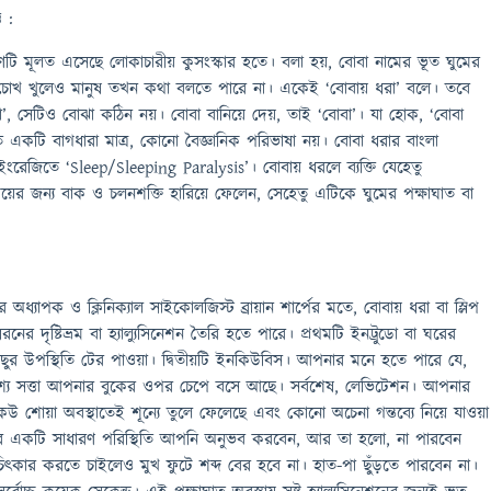
 :
ণটি মূলত এসেছে লোকাচারীয় কুসংস্কার হতে। বলা হয়, বোবা নামের ভূত ঘুমের
চোখ খুলেও মানুষ তখন কথা বলতে পারে না। একেই ‘বোবায় ধরা’ বলে। তবে
’, সেটিও বোঝা কঠিন নয়। বোবা বানিয়ে দেয়, তাই ‘বোবা’। যা হোক, ‘বোবা
িত একটি বাগধারা মাত্র, কোনো বৈজ্ঞানিক পরিভাষা নয়। বোবা ধরার বাংলা
’, ইংরেজিতে ‘Sleep/Sleeping Paralysis’। বোবায় ধরলে ব্যক্তি যেহেতু
য়ের জন্য বাক ও চলনশক্তি হারিয়ে ফেলেন, সেহেতু এটিকে ঘুমের পক্ষাঘাত বা
ের অধ্যাপক ও ক্লিনিক্যাল সাইকোলজিস্ট ব্রায়ান শার্পের মতে, বোবায় ধরা বা স্লিপ
ধরনের দৃষ্টিভ্রম বা হ্যাল্যুসিনেশন তৈরি হতে পারে। প্রথমটি ইনট্রুডো বা ঘরের
ুর উপস্থিতি টের পাওয়া। দ্বিতীয়টি ইনকিউবিস। আপনার মনে হতে পারে যে,
ৃশ্য সত্তা আপনার বুকের ওপর চেপে বসে আছে। সর্বশেষ, লেভিটেশন। আপনার
 শোয়া অবস্থাতেই শূন্যে তুলে ফেলেছে এবং কোনো অচেনা গন্তব্যে নিয়ে যাওয়া
তর একটি সাধারণ পরিস্থিতি আপনি অনুভব করবেন, আর তা হলো, না পারবেন
ৎকার করতে চাইলেও মুখ ফুটে শব্দ বের হবে না। হাত-পা ছুঁড়তে পারবেন না।