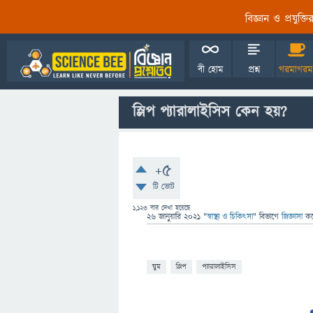
বিজ্ঞান ও প্রযুক্
বী হোম
প্রশ্ন
গরমাগরম
স্লিপ প্যারালাইসিস কেন হয়?
+5
টি ভোট
1,123
বার দেখা হয়েছে
26 জানুয়ারি 2021
"
স্বাস্থ্য ও চিকিৎসা
" বিভাগে
জিজ্ঞাসা
ক
ঘুম
স্লিপ
প্যারালাইসিস