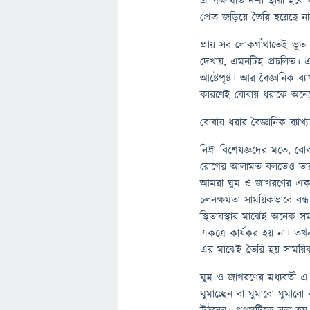
এ পক্ষাঘাত দশা স্থায়ী হবে স
প্রেত জড়িয়ে তৈরি হয়েছে না
প্রায় সব লোকগাঁথাতেই ভূত
দেখায়, এমনটিই প্রচলিত। এ
আষ্টেপৃষ্ট। আর বৈজ্ঞানিক
কারণেই বোবায় ধরাকে অনে
বোবায় ধরার বৈজ্ঞানিক ব্যাখ্যা
নিদ্রা বিশেষজ্ঞদের মতে, 
রোগের আলামত বলতেও তারা চা
আমরা ঘুম ও জাগরণের একটি
চলনক্ষমতা সাময়িকভাবে বন্
স্থিতাবস্থার মাঝেই অনেক 
একত্রে কার্যকর হয় না। ত
এর মাঝেই তৈরি হয় সাময়িক
ঘুম ও জাগরণের মধ্যবর্তী 
ঘুমাচ্ছেন বা ঘুমাবো ঘুমা