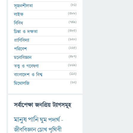
(81)
সৃজনশীলতা
(388)
লাইফ
(749)
বিবিধ
(385)
চিন্তা ও দক্ষতা
(620)
প্রাণিবিদ্যা
(225)
পরিবেশ
(487)
মনোবিজ্ঞান
(669)
তত্ত্ব ও গবেষণা
(112)
বাংলাদেশ ও বিশ্ব
(62)
মিথোলজি
সর্বাপেক্ষা জনপ্রিয় ট্যাগসমূহ
মানুষ
পানি
ঘুম
পদার্থ
-
জীববিজ্ঞান
চোখ
পৃথিবী