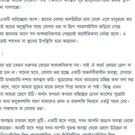
র্বোচ্চ কয়েক সেকেন্ড। এই পক্ষাঘাত অবস্থায় সৃষ্ট হ্যাল্যুসিনেশনের জন্যই ভূত-
না গালগপ্পো।
 একটি অবিচ্ছেদ্য অংশ। রাতের বেলায় অশরীরীরা নানা বেশে এসে মানুষকে ভয়
ই ভয়ের অনুভূতির সাথে বোবায় ধরা বা স্লিপ প্যারালাইসিস জড়িয়ে গেছে
 ব্যাখ্যা জানবার আগে সব অস্বাভাবিকতার পেছনেই অলৌকিকতা খোঁজা হতো। এ
কেই শয়তান বা ভূতের উপস্থিতি মনে করতেন।
 :
বোবায় ধরা তেমন গুরুতর কোনো অস্বাভাবিকতা নয়। তাই ঐ অর্থে কোনো রোগ বা
ন না। তাদের মতে, বোবায় ধরা হচ্ছে একটি অন্তর্বর্তীকালীন অবস্থা, যেখানে
 মাঝামাঝি দশায় অবস্থান করি। ঘুমোনোর সময় আমাদের মস্তিষ্ক কথা বলা সহ
ধ রাখে, যাতে আমরা ঘুমের মাঝে চলতে গিয়ে আঘাত না পাই। কিন্তু এমন
সময় আমরা জেগে উঠি। অর্থাৎ কখনো কখনো মস্তিষ্কের চেতন অংশের পুরোটা
খন অন্য অনুভবশক্তি সচল থাকলেও চলন ও বাকশক্তি ফিরতে একটু সময় নেয়।
 পক্ষাঘাত বা বোবায় ধরা।
এ অবস্থার প্রকরণ হলো দুটি। একটি হতে পারে, যখন আপনি জাগ্রত অবস্থা থেকে
বো করছেন। অন্যটি হতে পারে যখন আপনি ঘুমন্ত অবস্থা থেকে জেগে উঠছেন বা