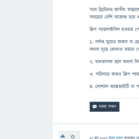
তবে ব্রিটেনের জাতীয় স্বা
সবচেয়ে বেশি আক্রান্ত হয়ে
স্লিপ প্যারালাইসিস হওয়ার 
১. পর্যাপ্ত ঘুমের অভাব বা 
অথবা দূরে কোথাও ভ্রমনে গ
২. মাদকাসক্ত হলে অথবা ন
৩. পরিবারে কারও স্লিপ প্য
৪. সোশ্যাল অ্যাঙ্কজাইটি ব
0
21 জুন 2021
উত্তর প্রদান
করেছেন
মে