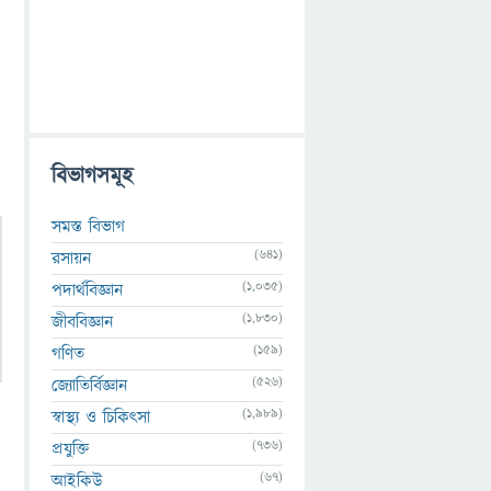
বিভাগসমূহ
সমস্ত বিভাগ
(641)
রসায়ন
(1,035)
পদার্থবিজ্ঞান
(1,830)
জীববিজ্ঞান
(159)
গণিত
(526)
জ্যোতির্বিজ্ঞান
(1,989)
স্বাস্থ্য ও চিকিৎসা
(736)
প্রযুক্তি
(67)
আইকিউ