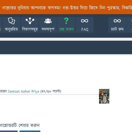
তির প্রশ্নোত্তর দুনিয়ায় আপনাকে স্বাগতম! প্রশ্ন-উত্তর দিয়ে জিতে নিন পুরস্কার, বিস্ত
!
অনুত্তরিত
বিভাগসমূহ
সদস্যবৃন্দ
প্রশ্ন করুন
FAQ
চ্যাট রুম
রেছেন
Samsun Nahar Priya
(
47,710
পয়েন্ট)
প্রশ্নোত্তরটি শেয়ার করুন