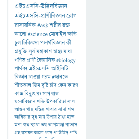
এইচএসসি-উদ্ভিদবিজ্ঞান
এইচএসসি-প্রাণীবিজ্ঞান
রোগ
রাসায়নিক
#ask
শরীর
রক্ত
আলো
#science
মোবাইল
ক্ষতি
চুল
চিকিৎসা
পদার্থবিজ্ঞান
কী
প্রযুক্তি
সূর্য
মহাকাশ
স্বাস্থ্য
মাথা
গণিত
প্রাণী
বৈজ্ঞানিক
#biology
পার্থক্য
এইচএসসি-আইসিটি
বিজ্ঞান
খাওয়া
গরম
#জানতে
শীতকাল
ডিম
বৃষ্টি
চাঁদ
কেন
কারণ
কাজ
বিদ্যুৎ
রং
সাপ
রাত
মনোবিজ্ঞান
শক্তি
উপকারিতা
লাল
আগুন
গাছ
মস্তিষ্ক
খাবার
সাদা
শব্দ
আবিষ্কার
দুধ
মাছ
উপায়
ঠাণ্ডা
হাত
মশা
স্বপ্ন
ব্যাথা
ভয়
তাপমাত্রা
বাতাস
গ্রহ
রসায়ন
কালো
গ্যাস
পা
উদ্ভিদ
পাখি