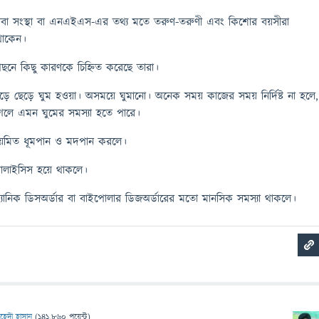
স্থ্যসেবা সংস্থা বা এনএইএস-এর তথ্য মতে তরুণ-তরুণী এবং কিশোর বয়সীরা
 থাকেন।
পেছনে কিছু কারণকে চিহ্নিত করেছে তারা।
ছেড়ে ছেড়ে ঘুম হওয়া। অসময়ে ঘুমানো। অনেক সময় কাজের সময় নির্দিষ্ট না হলে,
েলে এমন ঘুমের সমস্যা হতে পারে।
িয়মিত ধূমপান ও মদপান করলে।
ারালাইসিস হয়ে থাকলে।
া প্যানিক ডিসঅর্ডার বা বাইপোলার ডিজঅর্ডারের মতো মানসিক সমস্যা থাকলে।
হেদী হাসান
(
141,860
পয়েন্ট)