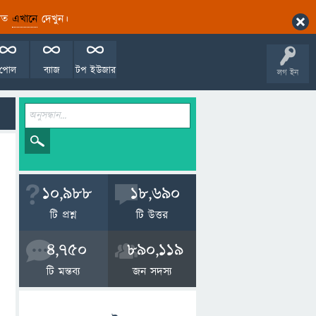
ারিত
এখানে
দেখুন।
পোল
ব্যাজ
টপ ইউজার
লগ ইন
10,988
18,690
টি প্রশ্ন
টি উত্তর
4,750
890,119
টি মন্তব্য
জন সদস্য