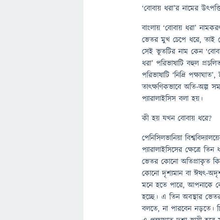
‘বোবায় ধরা’র নামের উৎপত্তি
বাংলায় ‘বোবায় ধরা’ নামকর
ভেতর মুখ চেপে ধরে, তাই 
সেই ভূতটির নাম কেন ‘বোবা
ধরা’ পরিভাষাটি বহুল প্রচল
পরিভাষাটি ‘নিদ্রি পক্ষাঘাত
তাৎক্ষণিকভাবে অতি-অল্প সম
প্যারালাইসিস বলা হয়।
কী হয় যখন বোবায় ধরে?
পেনিসিলভানিয়া বিশ্ববিদ্যালয়
প্যারালাইসিসের ক্ষেত্রে তিন 
ভেতর কোনো অতিপ্রাকৃত কিছ
কোনো দৃশ্যমান বা ঈষৎ-অদ
মনে হতে পারে, আপনাকে কেউ
হচ্ছে। এ তিন অবস্থার ভে
বলতে, না পারবেন নড়তে। চি