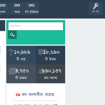
পোল
ব্যাজ
টপ ইউজার
লগ ইন
10,989
18,690
টি প্রশ্ন
টি উত্তর
4,750
890,137
টি মন্তব্য
জন সদস্য
29
জন অনলাইনে রয়েছে