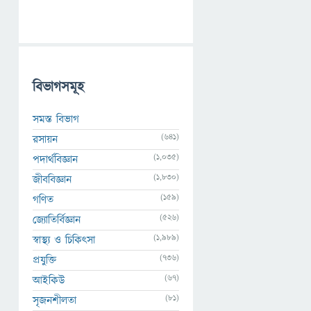
বিভাগসমূহ
সমস্ত বিভাগ
(641)
রসায়ন
(1,035)
পদার্থবিজ্ঞান
(1,830)
জীববিজ্ঞান
(159)
গণিত
(526)
জ্যোতির্বিজ্ঞান
(1,989)
স্বাস্থ্য ও চিকিৎসা
(736)
প্রযুক্তি
(67)
আইকিউ
(81)
সৃজনশীলতা