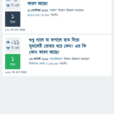
0
কারণ আছে?
টি ভোট
11 সেপ্টেম্বর 2022
"
লাইফ
" বিভাগে
জিজ্ঞাসা
করেছেন
1
Msknirob
(
6,760
পয়েন্ট)
উত্তর
676
বার দেখা হয়েছে
শুধু গালে বা কপালে হাত দিয়ে
+11
ঘুমালেই বোবায় ধরে কেন? এর কি
টি ভোট
কোন কারণ আছে?
1
06 অগাস্ট 2020
"
মনোবিজ্ঞান
" বিভাগে
জিজ্ঞাসা
করেছেন
বিজ্ঞানের পোকা ৩
(
25,810
পয়েন্ট)
উত্তর
1,546
বার দেখা হয়েছে