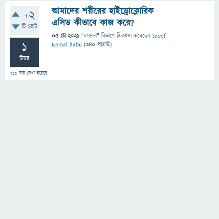
আমাদের শরীরের হাইড্রোক্লোরিক
+2
এসিড কীভাবে কাজ করে?
টি ভোট
05 মে 2021
"
রসায়ন
" বিভাগে
জিজ্ঞাসা
করেছেন
Sayef
1
Kamal Babu
(
340
পয়েন্ট)
উত্তর
716
বার দেখা হয়েছে