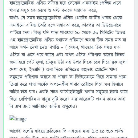
হাইড্রোক্লোরিক এসিড সক্রিয় হয়ে সেক্রেট এনজাইম পেপ্সিন এসে
খাবার সমুহ কে হজম ও মল্ট করতে সহায়তা করে,
অর্থাৎ সে সময় হাইড্রোক্লোরিক এসিড প্রোটেন জাতীয় খাবার থেকে
এমাইনো এসিড তৈরি হতে সহায়তা করে, তারপর তা ডিউডেনামে
পাটিয়ে দেয়। কিন্তু যদি খাদ্য খাওয়ার ২০ থেকে ৩০ মিনিটের ভিতর
এই হাইড্রোক্লোরিক এসিড যথাযত পরিমাণে অথবা ঠিক সময় মত না
আসে তখন দেখা দেয় বিপত্তি – ( যেমন, খাওয়ার ঠিক সময় মত
এসিড না এসে পরে আসে এবং তখন এসিড পরিপাক তন্ত্রের ভিতর
জমা হয়ে পেট ফুলা, ঢেঁকুর উঠা সহ উপর দিকে চলে গিয়ে বুক জ্বলা
দেখা দেয়, ইত্যাদি ) অন্য দিকে এসিডের স্বল্পতায় প্রোটেন খাদ্য
সমুহকে পরিপাক করতে না পারায় তা ডিউডেনামে গিয়ে সামান্য পচন
ক্রিয়া করে প্রায় অর্ধেক অপচনশীল খাবার রেক্টামে গিয়ে মল হিসাবে
বাহির হয়ে যায়। একই সাথে কার্বোহাইড্রেট খাবার সমূহের হজম কমে
গিয়ে বেশিপরিমান বায়ুর সৃষ্টি করে। যার আরেকটি প্রধান কারন আই
বি এস এবং স্যালিয়াক জাতীয় অসুখের।
আগেই বলেছি হাইড্রোক্লরিকের পি এইচের মাত্রা 1.5 to 3.0 পর্যন্ত