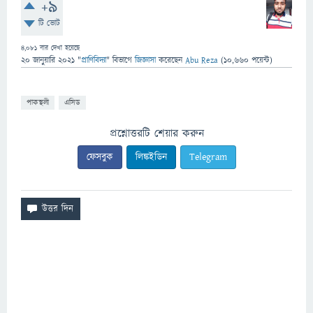
+9
টি ভোট
4,081
বার দেখা হয়েছে
20 জানুয়ারি 2021
"
প্রাণিবিদ্যা
" বিভাগে
জিজ্ঞাসা
করেছেন
Abu Reza
(
10,660
পয়েন্ট)
পাকস্থলী
এসিড
প্রশ্নোত্তরটি শেয়ার করুন
ফেসবুক
লিঙ্কইডিন
Telegram