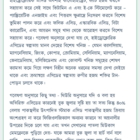
হাইড্রোক্লোরিক এসিড অবশ্যই কার্বোহাইড্রেট, ফ্যাট হজম করতে
সহায়তা করে সেই সাথে ভিটামিন এ এবং ই-কে স্টিমোলেট করে –
প্যাঙ্ক্রিয়েটিক এনজাইম এবং পিত্তরস ক্ষুদ্রান্ত্রে নিঃসরণ করতে বিশেষ
ভুমিকা পালন করে এবং ফলিক এসিড, এস্কারবিক এসিড, বিটা
ক্যারোটিন, এবং আয়রন সমূহ খাদ্য থেকে আরোহণ করতে বিশেষ
সহায়তা করে। গবেষণা অনুসারে দেখা যায় যে, হাইড্রোক্লোরিক
এসিডের স্বল্পতায় মানব দেহের বিশেষ খনিজ – যেমন ক্যালসিয়াম,
ম্যাগনেসিয়াম, জিংক, কোপার, ক্রোমিয়াম, সেলিনিয়াম, ম্যাগনেসিয়াম,
ভেনাডেনিয়াম, মলিভিডেনাম এবং কোবাল্ট খনিজ সমূহের শোষণ
ক্যামতা কমে গিয়ে লক্ষণ বিহীন অনেক ধরনের সমস্যা দেখা দেইয়ে
থাকে এবং ক্রমান্বয়ে এসিডের স্বল্পতায় রুগীর হজম শক্তির টান-
পোড়ন চলতে থাকে।
গবেষণা অনুসারে কিছু তথ্য - থিউরি অনুসারে যদি ও বলা হয়
অতিরিক্ত এসিডের কারনেই বুক জ্বলার সৃষ্টি হয় তা সত্য কিন্তু ৪০%
বেলায় পাকস্থলীর উৎপাদিত স্টমাক এসিড পাকস্থলীর হজম ক্রিয়ায়
অংশগ্রহণ না করে ফিজিওলজিক্যাল অন্যান্য কারনে তা অন্ননালীর
উপরের দিকে চলে যায় এবং তখন সেখানের পাতলা মিউকাস
মেমব্রেনকে পুড়িয়ে দেয়- যাকে আমরা বুক জ্বলা বা হার্ট বার্ন বলে