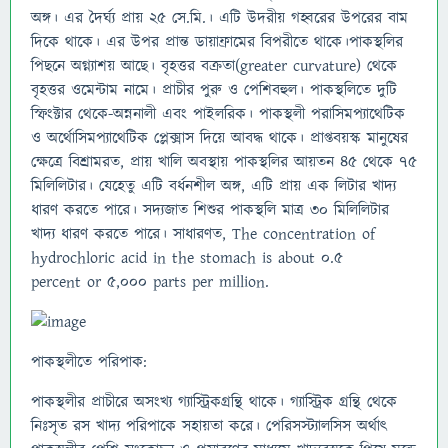
অঙ্গ। এর দৈর্ঘ্য প্রায় ২৫ সে.মি.। এটি উদরীয় গহ্বরের উপরের বাম
দিকে থাকে। এর উপর প্রান্ত ডায়াফ্রামের বিপরীতে থাকে।পাকস্থলির
পিছনে অগ্ন্যাশয় আছে। বৃহত্তর বক্রতা(greater curvature) থেকে
বৃহত্তর ওমেন্টাম নামে। প্রাচীর পুরু ও পেশিবহুল। পাকস্থলিতে দুটি
স্ফিংক্টার থেকে-অন্ননালী এবং পাইলরিক। পাকস্থলী পরাসিমপ্যাথেটিক
ও অর্থোসিমপ্যাথেটিক প্লেক্সাস দিয়ে আবদ্ধ থাকে। প্রাপ্তবয়স্ক মানুষের
ক্ষেত্রে বিশ্রামরত, প্রায় খালি অবস্থায় পাকস্থলির আয়তন ৪৫ থেকে ৭৫
মিলিলিটার। যেহেতু এটি বর্ধনশীল অঙ্গ, এটি প্রায় এক লিটার খাদ্য
ধারণ করতে পারে। সদ্যজাত শিশুর পাকস্থলি মাত্র ৩০ মিলিলিটার
খাদ্য ধারণ করতে পারে। সাধারণত, The concentration of
hydrochloric acid in the stomach is about 0.5
percent or 5,000 parts per million.
পাকস্থলীতে পরিপাক:
পাকস্থলীর প্রাচীরে অসংখ্য গ্যাস্ট্রিকগ্রন্থি থাকে। গ্যাস্ট্রিক গ্রন্থি থেকে
নিঃসৃত রস খাদ্য পরিপাকে সহায়তা করে। পেরিসস্ট্যালসিস অর্থাৎ