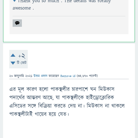
Thank you so much . The details was totally
awesome .
+2
টি ভোট
20 জানুয়ারি 2021
উত্তর প্রদান
করেছেন
Remove id
(
34,670
পয়েন্ট)
এর মূল কারণ হলো পাকস্থলীর চারপাশে ঘন মিউকাস
পদার্থের আস্তরণ আছে, যা পাকস্থলীকে হাইড্রোক্লোরিক
এসিডের সঙ্গে বিক্রিয়া করতে দেয় না। মিউকাস না থাকলে
পাকস্থলীটাই গায়েব হয়ে যেত।