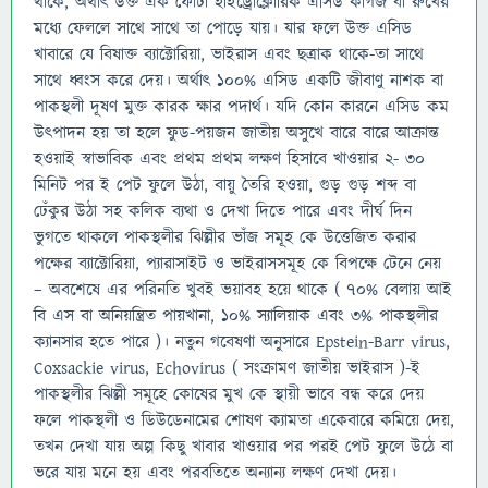
থাকে, অর্থাৎ উক্ত এক ফোঁটা হাইড্রোক্লোরিক এসিড কাগজ বা রুখের
মধ্যে ফেললে সাথে সাথে তা পোড়ে যায়। যার ফলে উক্ত এসিড
খাবারে যে বিষাক্ত ব্যাক্টোরিয়া, ভাইরাস এবং ছত্রাক থাকে-তা সাথে
সাথে ধ্বংস করে দেয়। অর্থাৎ ১০০% এসিড একটি জীবাণু নাশক বা
পাকস্থলী দূষণ মুক্ত কারক ক্ষার পদার্থ। যদি কোন কারনে এসিড কম
উৎপাদন হয় তা হলে ফুড-পয়জন জাতীয় অসুখে বারে বারে আক্রান্ত
হওয়াই স্বাভাবিক এবং প্রথম প্রথম লক্ষণ হিসাবে খাওয়ার ২- ৩০
মিনিট পর ই পেট ফুলে উঠা, বায়ু তৈরি হওয়া, গুড় গুড় শব্দ বা
ঢেঁকুর উঠা সহ কলিক ব্যথা ও দেখা দিতে পারে এবং দীর্ঘ দিন
ভুগতে থাকলে পাকস্থলীর ঝিল্লীর ভাঁজ সমূহ কে উত্তেজিত করার
পক্ষের ব্যাক্টোরিয়া, প্যারাসাইট ও ভাইরাসসমূহ কে বিপক্ষে টেনে নেয়
– অবশেষে এর পরিনতি খুবই ভয়াবহ হয়ে থাকে ( ৭০% বেলায় আই
বি এস বা অনিয়ন্ত্রিত পায়খানা, ১০% স্যালিয়াক এবং ৩% পাকস্থলীর
ক্যানসার হতে পারে )। নতুন গবেষণা অনুসারে Epstein-Barr virus,
Coxsackie virus, Echovirus ( সংক্রামণ জাতীয় ভাইরাস )-ই
পাকস্থলীর ঝিল্লী সমূহে কোষের মুখ কে স্থায়ী ভাবে বন্ধ করে দেয়
ফলে পাকস্থলী ও ডিউডেনামের শোষণ ক্যামতা একেবারে কমিয়ে দেয়,
তখন দেখা যায় অল্প কিছু খাবার খাওয়ার পর পরই পেট ফুলে উঠে বা
ভরে যায় মনে হয় এবং পরবতিতে অন্যান্য লক্ষণ দেখা দেয়।