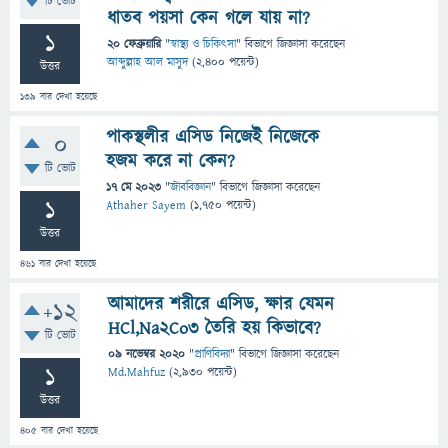
টি ভোট
ধাতব পয়সা কেন গলে যায় না?
1
20 ফেব্রুয়ারি
"
স্বাস্থ্য ও চিকিৎসা
" বিভাগে
জিজ্ঞাসা
করেছেন
আব্দুল্লাহ আল মাসুদ
(
2,400
পয়েন্ট)
উত্তর
139
বার দেখা হয়েছে
পাকস্থলীর এসিড নিজেই নিজেকে
0
হজম করে না কেন?
টি ভোট
17 মে 2023
"
জীববিজ্ঞান
" বিভাগে
জিজ্ঞাসা
করেছেন
1
Athaher Sayem
(
1,750
পয়েন্ট)
উত্তর
461
বার দেখা হয়েছে
আমাদের শরীরে এসিড, ক্ষার যেমন
+12
HCl,Na2Co3 তৈরি হয় কিভাবে?
টি ভোট
09 নভেম্বর 2020
"
প্রাণিবিদ্যা
" বিভাগে
জিজ্ঞাসা
করেছেন
1
Md.Mahfuz
(
2,930
পয়েন্ট)
উত্তর
405
বার দেখা হয়েছে