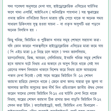
সদ্য গবেষণা অনুসারে দেখা যায়, হাইড্রোক্লোরিক এসিডের ঘাটতির
ফলে খাদ্য এলার্জি, আইবিএস ( অনিয়ন্ত্রিত পায়খানা ) সহ ক্ষুদ্রান্ত্রের
প্রদাহ জনিত প্রতিক্রিয়া দ্বিগুণ মাত্রায় বৃদ্ধি পেয়ে থাকে যা অনেক সময়
সাধারণ চিকিৎসায় সুস্থ হওয়া যায়না – বা প্রকৃত অসুখটি ধরা পড়তে
অনেক বিলম্বিত হয় ।
কিছু খনিজ, ভিটামিন ও পুষ্টিজাত খাবার সমূহ শোষণে সহায়তা করা।
যদি কোন কারনে পাকস্থলীতে হাইড্রোক্লোরিক এসিডের মাত্রা কমে যায়
( পি এইচ মাত্রা 1.5 নিছে চলে আসে ) তখন ক্যালসিয়াম,
ম্যাগনেসিয়াম, জিঙ্ক, আয়রন, সেলিনিয়াম, ইত্যাদি খনিজ সমূহ শোষিত
হতে ব্যাঘাত ঘটে বিধায় এর অভাবে যে অসুখ দিয়ে থাকে সেই সব
রোগের লক্ষণ বিদ্যমান থাকবে বিশেষ করে বিধায় রক্তে আয়রনের
পভাব দেখা দিবেই। সেই সাথে অন্ত্রের ভিটামিন বি -১২ শোষণ
ক্যামতা হারিয়ে ফেলতে থাকে ( জেনে রাখা ভালঃ যাহারা বুক জ্বালা বা
আলসার জাতীয় অসুখের জন্য দীর্ঘ দিন ওমিপ্রাজল জাতীয় ঔষধ সেবন
করেন তাদের বেলায় ভিটামিন বি-১২ এর ঘাটতি দেখা দিয়ে থাকে
বিধায়, অন্ত্রের শোষণ ক্যামতা ঠিক রাখার জন্য বাড়তি ভিটামিন বি-১২
সেবন করা উচিৎ ) কার্বোহাইড্রেট, ফ্যাট, ভিটামিন এবং মিনারেল -