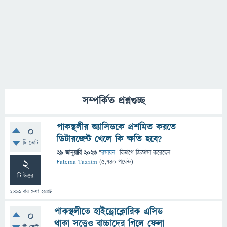
সম্পর্কিত প্রশ্নগুচ্ছ
পাকস্থলীর অ্যাসিডকে প্রশমিত করতে
0
ডিটারজেন্ট খেলে কি ক্ষতি হবে?
টি ভোট
29 জানুয়ারি 2023
"
রসায়ন
" বিভাগে
জিজ্ঞাসা
করেছেন
2
Fatema Tasnim
(
5,740
পয়েন্ট)
টি উত্তর
1,461
বার দেখা হয়েছে
পাকস্থলীতে হাইড্রোক্লোরিক এসিড
0
থাকা সত্ত্বেও বাচ্চাদের গিলে ফেলা