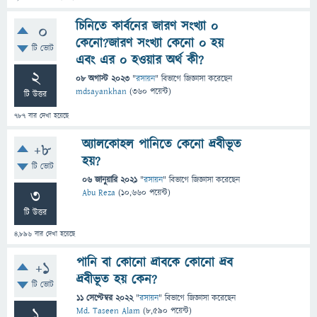
চিনিতে কার্বনের জারণ সংখ্যা ০
0
কেনো?জারণ সংখ্যা কেনো ০ হয়
টি ভোট
এবং এর ০ হওয়ার অর্থ কী?
2
08 অগাস্ট 2023
"
রসায়ন
" বিভাগে
জিজ্ঞাসা
করেছেন
mdsayankhan
(
360
পয়েন্ট)
টি উত্তর
787
বার দেখা হয়েছে
অ্যালকোহল পানিতে কেনো দ্রবীভূত
+8
হয়?
টি ভোট
06 জানুয়ারি 2021
"
রসায়ন
" বিভাগে
জিজ্ঞাসা
করেছেন
3
Abu Reza
(
10,660
পয়েন্ট)
টি উত্তর
4,896
বার দেখা হয়েছে
পানি বা কোনো দ্রাবকে কোনো দ্রব
+1
দ্রবীভূত হয় কেন?
টি ভোট
11 সেপ্টেম্বর 2022
"
রসায়ন
" বিভাগে
জিজ্ঞাসা
করেছেন
1
Md. Taseen Alam
(
8,590
পয়েন্ট)