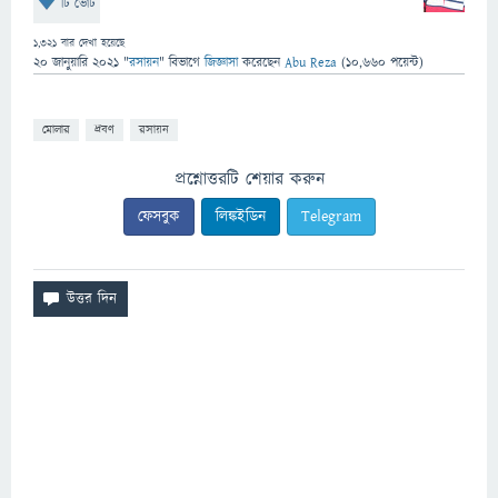
টি ভোট
1,321
বার দেখা হয়েছে
20 জানুয়ারি 2021
"
রসায়ন
" বিভাগে
জিজ্ঞাসা
করেছেন
Abu Reza
(
10,660
পয়েন্ট)
মোলার
দ্রবণ
রসায়ন
প্রশ্নোত্তরটি শেয়ার করুন
ফেসবুক
লিঙ্কইডিন
Telegram