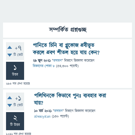
সম্পর্কিত প্রশ্নগুচ্ছ
পানিতে চিনি বা গ্লুকোজ দ্রবীভূত
+7
করলে দ্রবণ শীতল হয়ে যায় কেন?
টি ভোট
29 জুন 2021
"
রসায়ন
" বিভাগে
জিজ্ঞাসা
করেছেন
1
বিজ্ঞানের পোকা ৮
(
54,300
পয়েন্ট)
উত্তর
693
বার দেখা হয়েছে
পলিথিনকে কিভাবে পুনঃ ব্যবহার করা
+1
যায়?
টি ভোট
10 মার্চ 2021
"
রসায়ন
" বিভাগে
জিজ্ঞাসা
করেছেন
2
AlwasyKun
(
130
পয়েন্ট)
টি উত্তর
1,091
বার দেখা হয়েছে