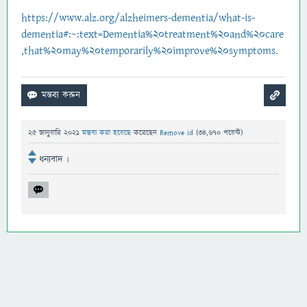
https://www.alz.org/alzheimers-dementia/what-is-
dementia#:~:text=Dementia%20treatment%20and%20care
,that%20may%20temporarily%20improve%20symptoms.
25 জানুয়ারি 2021
মন্তব্য করা হয়েছে
করেছেন
Remove id
(
34,670
পয়েন্ট)
ধন্যবাদ ৷