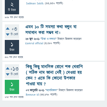
2
Sadman Sakib.
(
33,350
পয়েন্ট)
টি উত্তর
939
বার দেখা হয়েছে
এমন ১০ টি সমস্যা কথা বলুন যা
+3
সমাধান করা সম্ভব না।
টি ভোট
23 জুন 2021
"
চিন্তা ও দক্ষতা
" বিভাগে
জিজ্ঞাসা
করেছেন
1
Kamrul official
(
4,280
পয়েন্ট)
উত্তর
422
বার দেখা হয়েছে
কিছু কিছু মানসিক রোগে শক থেরাপি
+13
( সঠিক নাম জানা নেই ) দেওয়া হয়
টি ভোট
কেন ? এতে কি কোনো উপকার
1
পাওয়া যায় ?
উত্তর
07 জানুয়ারি 2021
"
মনোবিজ্ঞান
" বিভাগে
জিজ্ঞাসা
করেছেন
Remove id
(
34,670
পয়েন্ট)
675
বার দেখা হয়েছে