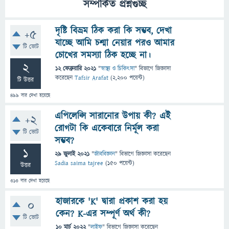
সম্পর্কিত প্রশ্নগুচ্ছ
দৃষ্টি বিভ্রম ঠিক করা কি সম্ভব, দেখা
+5
যাচ্ছে আমি চশ্মা নেয়ার পরও আমার
টি ভোট
চোখের সমস্যা ঠিক হচ্ছে না।
2
12 ফেব্রুয়ারি 2021
"
স্বাস্থ্য ও চিকিৎসা
" বিভাগে
জিজ্ঞাসা
করেছেন
Tafsir Arafat
(
2,200
পয়েন্ট)
টি উত্তর
499
বার দেখা হয়েছে
এপিলেপ্সি সারানোর উপায় কী? এই
+2
রোগটা কি একেবারে নির্মূল করা
টি ভোট
সম্ভব?
1
29 জুলাই 2021
"
জীববিজ্ঞান
" বিভাগে
জিজ্ঞাসা
করেছেন
Sadia saima tajree
(
150
পয়েন্ট)
উত্তর
313
বার দেখা হয়েছে
হাজারকে 'K' দ্বারা প্রকাশ করা হয়
0
কেন? K-এর সম্পূর্ণ অর্থ কী?
টি ভোট
10 মার্চ 2022
"
লাইফ
" বিভাগে
জিজ্ঞাসা
করেছেন