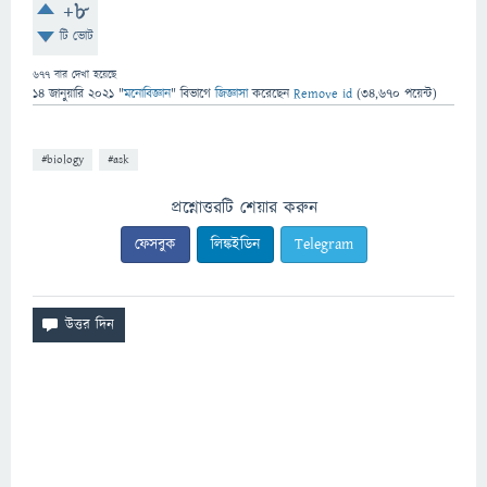
+8
টি ভোট
677
বার দেখা হয়েছে
14 জানুয়ারি 2021
"
মনোবিজ্ঞান
" বিভাগে
জিজ্ঞাসা
করেছেন
Remove id
(
34,670
পয়েন্ট)
#biology
#ask
প্রশ্নোত্তরটি শেয়ার করুন
ফেসবুক
লিঙ্কইডিন
Telegram