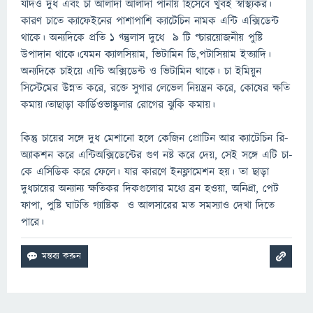
যদিও দুধ এবং চা আলাদা আলাদা পানীয় হিসেবে খুবই স্বাস্থ্যকর।
কারণ চাতে ক্যাফেইনের পাশাপাশি ক্যাটেচিন নামক এন্টি এক্সিডেন্ট
থাকে। অন্যদিকে প্রতি ১ গ্ন্তুলাস দুধে ৯ টি প্চারয়োজনীয় পুষ্টি
উপাদান থাকে।যেমন ক্যালসিয়াম, ভিটামিন ডি,পটাসিয়াম ইত্যাদি।
অন্যদিকে চাইয়ে এন্টি অক্সিডেন্ট ও ভিটামিন থাকে। চা ইমিয়ুন
সিস্টেমের উন্নত করে, রক্তে সুগার লেভেল নিয়ন্ত্রন করে, কোষের ক্ষতি
কমায়।তাছাড়া কার্ডিওভাষ্কুলার রোগের ঝুকি কমায়।
কিন্তু চায়ের সঙ্গে দুধ মেশানো হলে কেজিন প্রোটিন আর ক্যাটেচিন রি-
অ্যাকশন করে এন্টিঅক্সিডেন্টের গুণ নষ্ট করে দেয়, সেই সঙ্গে এটি চা-
কে এসিডিক করে ফেলে। যার কারণে ইনফ্লামেশন হয়। তা ছাড়া
দুধচায়ের অন্যান্য ক্ষতিকর দিকগুলোর মধ্যে ব্রন হওয়া, অনিদ্রা, পেট
ফাপা, পুষ্টি ঘাটতি গ্যাষ্টিক ও আলসারের মত সমস্যাও দেখা দিতে
পারে।