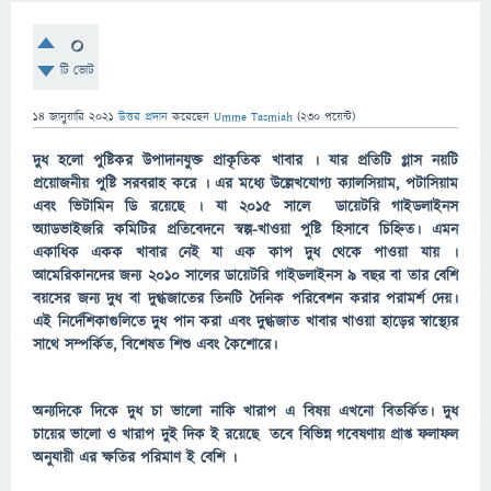
0
টি ভোট
14 জানুয়ারি 2021
উত্তর প্রদান
করেছেন
Umme Tasmiah
(
230
পয়েন্ট)
দুধ হলো পুষ্টিকর উপাদানযুক্ত প্রাকৃতিক খাবার । যার প্রতিটি গ্লাস নয়টি
প্রয়োজনীয় পুষ্টি সরবরাহ করে । এর মধ্যে উল্লেখযোগ্য ক্যালসিয়াম, পটাসিয়াম
এবং ভিটামিন ডি রয়েছে । যা ২০১৫ সালে ডায়েটরি গাইডলাইনস
অ্যাডভাইজরি কমিটির প্রতিবেদনে স্বল্প-খাওয়া পুষ্টি হিসাবে চিহ্নিত। এমন
একাধিক একক খাবার নেই যা এক কাপ দুধ থেকে পাওয়া যায় ।
আমেরিকানদের জন্য ২০১০ সালের ডায়েটরি গাইডলাইনস ৯ বছর বা তার বেশি
বয়সের জন্য দুধ বা দুগ্ধজাতের তিনটি দৈনিক পরিবেশন করার পরামর্শ দেয়।
এই নির্দেশিকাগুলিতে দুধ পান করা এবং দুগ্ধজাত খাবার খাওয়া হাড়ের স্বাস্থ্যের
সাথে সম্পর্কিত, বিশেষত শিশু এবং কৈশোরে।
অন্যদিকে দিকে দুধ চা ভালো নাকি খারাপ এ বিষয় এখনো বিতর্কিত। দুধ
চায়ের ভালো ও খারাপ দুই দিক ই রয়েছে তবে বিভিন্ন গবেষণায় প্রাপ্ত ফলাফল
অনুযায়ী এর ক্ষতির পরিমাণ ই বেশি ।