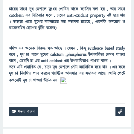
চায়ের সাথে দূধ মেশালে দুধের প্রোটিন যাকে ক্যাসিন বলা হয় , তার সাথে
catchein এর বিক্রিয়ার ফলে , চায়ের anti-oxidant property নষ্ট হয়ে যায়
। তাছাড়া এতে মুখের ক্যান্সারের সল্প সম্ভাবনা রয়েছে , এমনকি হৃদরোগ ও
ডায়েবেটিস রোগের ঝুঁকি রয়েছে।
যদিও এর অনেক বিরুদ্ধ মত আছে । যেমন , কিছু evidence based study
বলে , দূধ চা পানে দুধের calcium ,phosphorus উপকারিতা যেমন পাওয়া
যাবে , তেমনি চা এর anti oxidant এর উপকারিতাও পাওয়া যাবে ।
তবে এটি প্রমাণিত যে , চায়ে দূধ মেশালে সেটা অ্যাসিডিক হয়ে যায় । এর ফলে
দূধ চা নিয়মিত পান করলে গ্যাস্ট্রিক আলসার এর সম্ভাবনা আছে ।খালি পেটে
কখনোই দূধ চা খাওয়া উচিত নয় ।