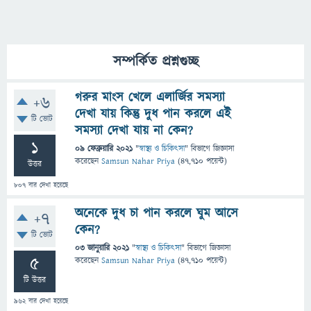
সম্পর্কিত প্রশ্নগুচ্ছ
গরুর মাংস খেলে এলার্জির সমস্যা
+6
দেখা যায় কিন্তু দুধ পান করলে এই
টি ভোট
সমস্যা দেখা যায় না কেন?
1
09 ফেব্রুয়ারি 2021
"
স্বাস্থ্য ও চিকিৎসা
" বিভাগে
জিজ্ঞাসা
করেছেন
Samsun Nahar Priya
(
47,710
পয়েন্ট)
উত্তর
807
বার দেখা হয়েছে
অনেকে দুধ চা পান করলে ঘুম আসে
+7
কেন?
টি ভোট
03 জানুয়ারি 2021
"
স্বাস্থ্য ও চিকিৎসা
" বিভাগে
জিজ্ঞাসা
5
করেছেন
Samsun Nahar Priya
(
47,710
পয়েন্ট)
টি উত্তর
962
বার দেখা হয়েছে