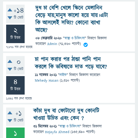
দুধ চা বেশি খেলে স্কিনে মেলানিন
+14
বেড়ে যায়,মানুষ কালো হয়ে যায়।এটা
টি ভোট
কি আসলেই সত্যি? কোনো ব্যাখা
2
আছে?
টি উত্তর
08 ফেব্রুয়ারি 2020
"
স্বাস্থ্য ও চিকিৎসা
" বিভাগে
জিজ্ঞাসা
করেছেন
Admin
(
71,360
পয়েন্ট)
7,676
বার দেখা হয়েছে
চা পান করার পর ঠান্ডা পানি পান
0
করলে কি ভবিষ্যতে দাত পড়ে যাবে?
টি ভোট
11 নভেম্বর 2021
"
লাইফ
" বিভাগে
জিজ্ঞাসা
করেছেন
4
Mehedy Hasan
(
1,310
পয়েন্ট)
টি উত্তর
1,391
বার দেখা হয়েছে
কাঁচা দুধ বা ফোটানো দুধ কোনটি
+1
খাওয়া উচিত এবং কেন ?
টি ভোট
31 ডিসেম্বর 2021
"
স্বাস্থ্য ও চিকিৎসা
" বিভাগে
জিজ্ঞাসা
1
করেছেন
Hojayfa Ahmed
(
135,490
পয়েন্ট)