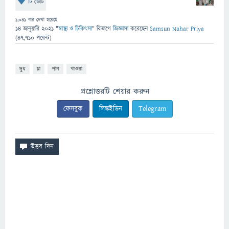
টি ভোট
1,041
বার দেখা হয়েছে
14 জানুয়ারি 2021
"
স্বাস্থ্য ও চিকিৎসা
" বিভাগে
জিজ্ঞাসা
করেছেন
Samsun Nahar Priya
(
47,710
পয়েন্ট)
দুধ
চা
পান
খাওয়া
প্রশ্নোত্তরটি শেয়ার করুন
ফেসবুক
লিঙ্কইডিন
Telegram