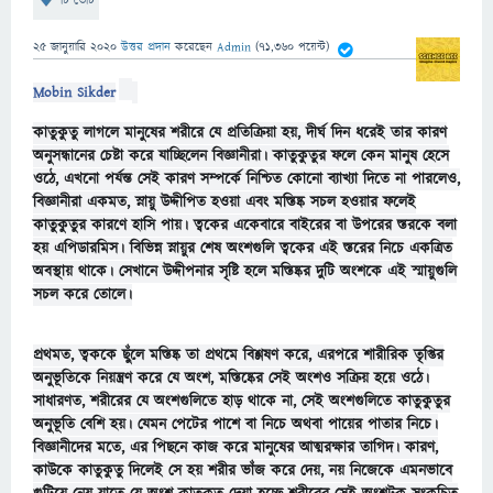
টি ভোট
25 জানুয়ারি 2020
উত্তর প্রদান
করেছেন
Admin
(
71,360
পয়েন্ট)
Mobin Sikder
কাতুকুতু লাগলে মানুষের শরীরে যে প্রতিক্রিয়া হয়, দীর্ঘ দিন ধরেই তার কারণ
অনুসন্ধানের চেষ্টা করে যাচ্ছিলেন বিজ্ঞানীরা। কাতুকুতুর ফলে কেন মানুষ হেসে
ওঠে, এখনো পর্যন্ত সেই কারণ সম্পর্কে নিশ্চিত কোনো ব্যাখ্যা দিতে না
পারলেও,
বিজ্ঞানীরা একমত, স্নায়ু উদ্দীপিত হওয়া এবং মস্তিষ্ক সচল হওয়ার ফলেই
কাতুকুতুর কারণে হাসি পায়। ত্বকের একেবারে বাইরের বা উপরের স্তরকে বলা
হয় এপিডারমিস। বিভিন্ন স্নায়ুর শেষ অংশগুলি ত্বকের এই স্তরের নিচে একত্রিত
অবস্থায় থাকে। সেখানে উদ্দীপনার সৃষ্টি হলে মস্তিষ্কর দুটি অংশকে এই স্মায়ুগুলি
সচল করে তোলে।
প্রথমত, ত্বককে ছুঁলে মস্তিষ্ক তা প্রথমে বিশ্লষণ করে, এরপরে শারীরিক তৃপ্তির
অনুভূতিকে নিয়ন্ত্রণ করে যে অংশ, মস্তিষ্কের সেই অংশও সক্রিয় হয়ে ওঠে।
সাধারণত, শরীরের যে অংশগুলিতে হাড় থাকে না, সেই অংশগুলিতে কাতুকুতুর
অনুভূতি বেশি হয়। যেমন পেটের পাশে বা নিচে অথবা পায়ের পাতার নিচে।
বিজ্ঞানীদের মতে, এর পিছনে কাজ করে মানুষের আত্মরক্ষার তাগিদ। কারণ,
কাউকে কাতুকুতু দিলেই সে হয় শরীর ভাঁজ করে দেয়, নয় নিজেকে এমনভাবে