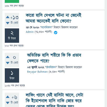
639
বার দেখা হয়েছে
কারো হাসি দেখলে ঘটনা না জেনেই
+13
আমরা অনেকেই হাসি কেনো?
টি ভোট
24 মে 2020
"
মনোবিজ্ঞান
" বিভাগে
জিজ্ঞাসা
করেছেন
2
Admin
(
71,360
পয়েন্ট)
টি উত্তর
862
বার দেখা হয়েছে
অতিরিক্ত হাসি শরীরে কি কি প্রভাব
0
ফেলতে পারে?
টি ভোট
05 জুলাই 2022
"
জীববিজ্ঞান
" বিভাগে
জিজ্ঞাসা
করেছেন
1
Reyajur Rahman
(
9,290
পয়েন্ট)
উত্তর
1,046
বার দেখা হয়েছে
লাফিং গ্যাসে যেই হাসিটা আসে, সেটা
+6
কি ইমোশনাল হাসি নাকি জোর করে
টি ভোট
ভেতর থেকে হাসির উদ্রেক হয়?