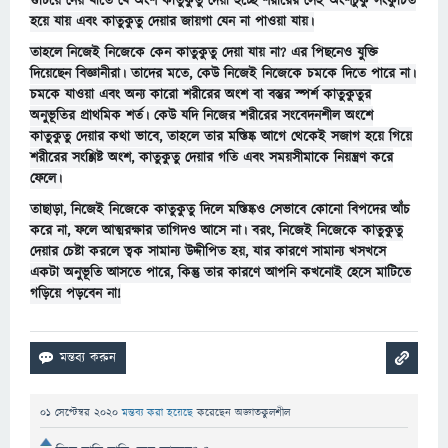
গুটিয়ে নেয় যাতে যে অংশ কাতুকুতু দেয়া হচ্ছে শরীরের সেই অংশটুকু সংকুচিত
হয়ে যায় এবং কাতুকুতু দেয়ার জায়গা যেন না পাওয়া যায়।
তাহলে নিজেই নিজেকে কেন কাতুকুতু দেয়া যায় না? এর পিছনেও যুক্তি
দিয়েছেন বিজ্ঞানীরা। তাদের মতে, কেউ নিজেই নিজেকে চমকে দিতে পারে না।
চমকে যাওয়া এবং অন্য কারো শরীরের অংশ বা বস্তুর স্পর্শ কাতুকুতুর
অনুভূতির প্রাথমিক শর্ত। কেউ যদি নিজের শরীরের সংবেদনশীল অংশে
কাতুকুতু দেয়ার কথা ভাবে, তাহলে তার মস্তিষ্ক আগে থেকেই সজাগ হয়ে গিয়ে
শরীরের সংশ্লিষ্ট অংশ, কাতুকুতু দেয়ার গতি এবং সময়সীমাকে নিয়ন্ত্রণ করে
ফেলে।
তাছাড়া, নিজেই নিজেকে কাতুকুতু দিলে মস্তিষ্কও সেভাবে কোনো বিপদের আঁচ
করে না, ফলে আত্মরক্ষার তাগিদও আসে না। বরং, নিজেই নিজেকে কাতুকুতু
দেয়ার চেষ্টা করলে ত্বক সামান্য উদ্দীপিত হয়, যার কারণে সামান্য খসখসে
একটা অনুভূতি আসতে পারে, কিন্তু তার কারণে আপনি কখনোই হেসে মাটিতে
গড়িয়ে পড়বেন না!
01 সেপ্টেম্বর 2020
মন্তব্য করা হয়েছে
করেছেন
অজ্ঞাতকুলশীল