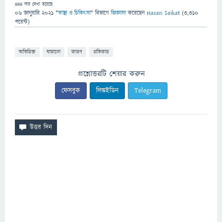
444
বার দেখা হয়েছে
06 জানুয়ারি 2021
"
স্বাস্থ্য ও চিকিৎসা
" বিভাগে
জিজ্ঞাসা
করেছেন
Hasan Saikat
(
3,310
পয়েন্ট)
অতিরিক্ত
ঘামানো
কারণ
প্রতিকার
প্রশ্নোত্তরটি শেয়ার করুন
ফেসবুক
লিঙ্কইডিন
Telegram