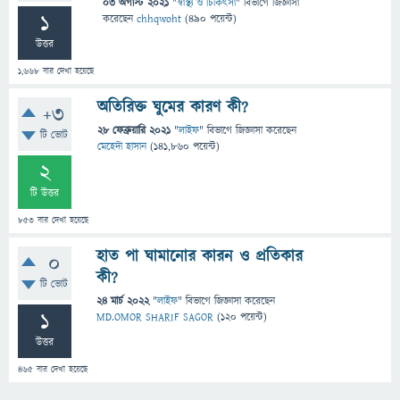
03 অগাস্ট 2021
"
স্বাস্থ্য ও চিকিৎসা
" বিভাগে
জিজ্ঞাসা
1
করেছেন
chhqwoht
(
490
পয়েন্ট)
উত্তর
1,668
বার দেখা হয়েছে
অতিরিক্ত ঘুমের কারণ কী?
+3
28 ফেব্রুয়ারি 2021
"
লাইফ
" বিভাগে
জিজ্ঞাসা
করেছেন
টি ভোট
মেহেদী হাসান
(
141,860
পয়েন্ট)
2
টি উত্তর
853
বার দেখা হয়েছে
হাত পা ঘামানোর কারন ও প্রতিকার
0
কী?
টি ভোট
24 মার্চ 2022
"
লাইফ
" বিভাগে
জিজ্ঞাসা
করেছেন
1
MD.OMOR SHARIF SAGOR
(
120
পয়েন্ট)
উত্তর
465
বার দেখা হয়েছে