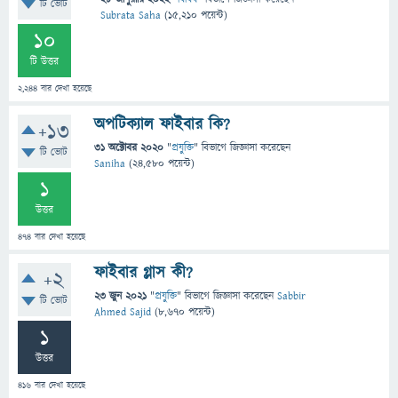
টি ভোট
Subrata Saha
(
15,210
পয়েন্ট)
10
টি উত্তর
2,244
বার দেখা হয়েছে
অপটিক্যাল ফাইবার কি?
+13
31 অক্টোবর 2020
"
প্রযুক্তি
" বিভাগে
জিজ্ঞাসা
করেছেন
টি ভোট
Saniha
(
24,580
পয়েন্ট)
1
উত্তর
474
বার দেখা হয়েছে
ফাইবার গ্লাস কী?
+2
23 জুন 2021
"
প্রযুক্তি
" বিভাগে
জিজ্ঞাসা
করেছেন
Sabbir
টি ভোট
Ahmed Sajid
(
8,670
পয়েন্ট)
1
উত্তর
416
বার দেখা হয়েছে