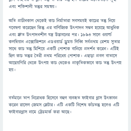
এবং শক্তিশালী তন্তুর সমন্বয়।
অতি প্রাচীনকাল থেকেই কাচ নির্মাতারা সবসময়ই কাচের তন্তু নিয়ে
গবেষণা করেছেন কিন্তু এর বাণিজ্যিক উৎপাদন সম্ভব হয়েছে আধুনিক
এবং দ্রুত উৎপাদনশীল যন্ত্র উদ্ভাবনের পর। ১৮৯৩ সালে ওয়ার্ল্ড
কলম্বিয়ান এক্সোজিশনে এডওয়ার্ড ড্রুমন্ড লিব্বি সর্বপ্রথম রেশম সুতার
সাথে কাচ তন্তু মিশিয়ে একটি পোশাক বানিয়ে প্রদর্শন করেন। এটিই
ছিল কাচ তন্তুর তৈরী প্রথম পরিধেয় পোশাক। এছাড়া প্রবল বাতাসে
আগ্নেয়গিরি থেকে উৎপন্ন কাচ থেকেও প্রাকৃতিকভাবে কাচ তন্তু উৎপন্ন
হয়।
বর্তমানে তাপ নিরোধক হিসেবে বহুল ব্যবহৃত ফাইবার গ্লাস উৎভাবন
করেন রাসেল জেমস স্লেটার। এটি একটি বিশেষ কাঁচতন্তু হলেও এটি
ফাইবারগ্লাস নামে ট্রেডমার্ক করা আছে।