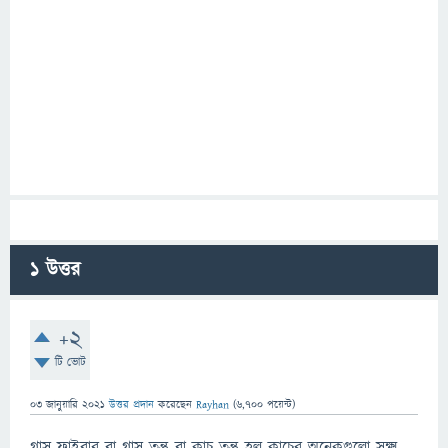
1
উত্তর
+2
টি ভোট
03 জানুয়ারি 2021
উত্তর প্রদান
করেছেন
Rayhan
(
6,700
পয়েন্ট)
গ্লাস ফাইবার বা গ্লাস তন্তু বা কাচ তন্তু হল কাচের অনেকগুলো সূক্ষ্ম