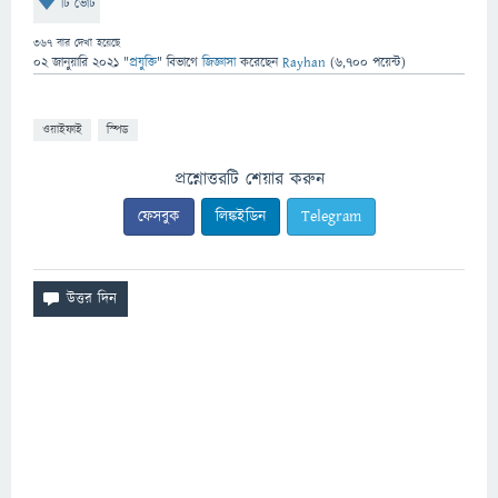
টি ভোট
367
বার দেখা হয়েছে
02 জানুয়ারি 2021
"
প্রযুক্তি
" বিভাগে
জিজ্ঞাসা
করেছেন
Rayhan
(
6,700
পয়েন্ট)
ওয়াইফাই
স্পিড
প্রশ্নোত্তরটি শেয়ার করুন
ফেসবুক
লিঙ্কইডিন
Telegram