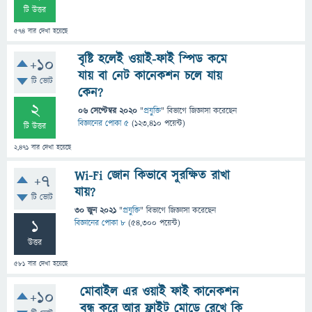
টি উত্তর
574
বার দেখা হয়েছে
বৃষ্টি হলেই ওয়াই-ফাই স্পিড কমে
+10
যায় বা নেট কানেকশন চলে যায়
টি ভোট
কেন?
2
06 সেপ্টেম্বর 2020
"
প্রযুক্তি
" বিভাগে
জিজ্ঞাসা
করেছেন
বিজ্ঞানের পোকা ৫
(
123,410
পয়েন্ট)
টি উত্তর
2,471
বার দেখা হয়েছে
Wi-Fi জোন কিভাবে সুরক্ষিত রাখা
+7
যায়?
টি ভোট
30 জুন 2021
"
প্রযুক্তি
" বিভাগে
জিজ্ঞাসা
করেছেন
1
বিজ্ঞানের পোকা ৮
(
54,300
পয়েন্ট)
উত্তর
581
বার দেখা হয়েছে
মোবাইল এর ওয়াই ফাই কানেকশন
+10
বন্ধ করে আর ফ্লাইট মোডে রেখে কি