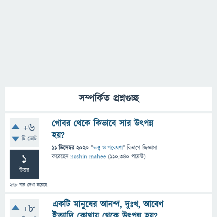
সম্পর্কিত প্রশ্নগুচ্ছ
গোবর থেকে কিভাবে সার উৎপন্ন
+6
হয়?
টি ভোট
11 ডিসেম্বর 2020
"
তত্ত্ব ও গবেষণা
" বিভাগে
জিজ্ঞাসা
1
করেছেন
noshin mahee
(
110,340
পয়েন্ট)
উত্তর
278
বার দেখা হয়েছে
একটি মানুষের আনন্দ, দুঃখ, আবেগ
+8
ইত্যাদি কোথায় থেকে উৎপন্ন হয়?