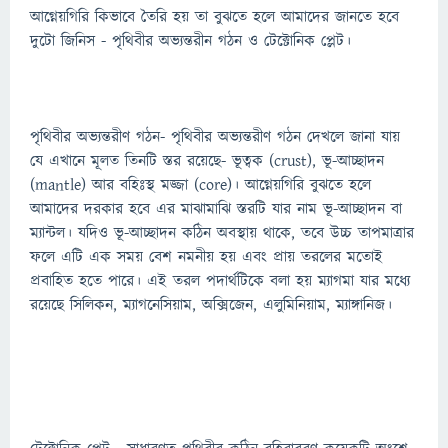
আগ্নেয়গিরি কিভাবে তৈরি হয় তা বুঝতে হলে আমাদের জানতে হবে
দুটো জিনিস - পৃথিবীর অভ্যন্তরীন গঠন ও টেক্টোনিক প্লেট।
পৃথিবীর অভ্যন্তরীণ গঠন- পৃথিবীর অভ্যন্তরীণ গঠন দেখলে জানা যায়
যে এখানে মূলত তিনটি স্তর রয়েছে- ভূত্বক (crust), ভূ-আচ্ছাদন
(mantle) আর বহিঃস্থ মজ্জা (core)। আগ্নেয়গিরি বুঝতে হলে
আমাদের দরকার হবে এর মাঝামাঝি স্তরটি যার নাম ভূ-আচ্ছাদন বা
ম্যান্টল। যদিও ভূ-আচ্ছাদন কঠিন অবস্থায় থাকে, তবে উচ্চ তাপমাত্রার
ফলে এটি এক সময় বেশ নমনীয় হয় এবং প্রায় তরলের মতোই
প্রবাহিত হতে পারে। এই তরল পদার্থটিকে বলা হয় ম্যাগমা যার মধ্যে
রয়েছে সিলিকন, ম্যাগনেসিয়াম, অক্সিজেন, এলুমিনিয়াম, ম্যাঙ্গানিজ।