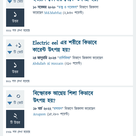
টি ভোট
10 নভেম্বর 2020
"
তত্ত্ব ও গবেষণা
" বিভাগে
জিজ্ঞাসা
1
করেছেন
Md.Mahfuz
(
2,930
পয়েন্ট)
উত্তর
326
বার দেখা হয়েছে
Electric eel এর শরীরে কিভাবে
+1
কারেন্ট উৎপন্ন হয়?
টি ভোট
24 জানুয়ারি 2023
"
প্রাণিবিদ্যা
" বিভাগে
জিজ্ঞাসা
করেছেন
1
Abdullah Al Hossain
(
210
পয়েন্ট)
উত্তর
426
বার দেখা হয়েছে
বিস্ফোরক আগ্নেয় শিলা কিভাবে
0
উৎপন্ন হয়?
টি ভোট
18 মার্চ 2022
"
রসায়ন
" বিভাগে
জিজ্ঞাসা
করেছেন
2
Anupom
(
15,280
পয়েন্ট)
টি উত্তর
539
বার দেখা হয়েছে