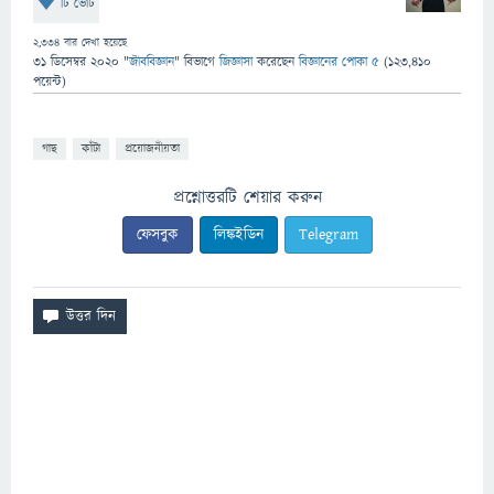
টি ভোট
2,334
বার দেখা হয়েছে
31 ডিসেম্বর 2020
"
জীববিজ্ঞান
" বিভাগে
জিজ্ঞাসা
করেছেন
বিজ্ঞানের পোকা ৫
(
123,410
পয়েন্ট)
গাছ
কাঁটা
প্রয়োজনীয়তা
প্রশ্নোত্তরটি শেয়ার করুন
ফেসবুক
লিঙ্কইডিন
Telegram