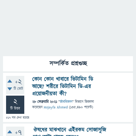
সম্পর্কিত প্রশ্নগুচ্ছ
কোন কোন খাবারে ভিটামিন ডি
+2
আছে? শরীরে ভিটামিন ডি-এর
টি ভোট
প্রয়োজনীয়তা কী?
2
28 ফেব্রুয়ারি 2021
"
জীববিজ্ঞান
" বিভাগে
জিজ্ঞাসা
করেছেন
Hojayfa Ahmed
(
135,490
পয়েন্ট)
টি উত্তর
517
বার দেখা হয়েছে
ঔষধের মাঝখানে এইরকম সোজাসুজি
+7