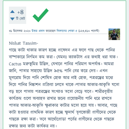
+4
টি ভোট
31 ডিসেম্বর 2020
উত্তর প্রদান
করেছেন
বিজ্ঞানের পোকা ৫
(
123,410
পয়েন্ট)
Nishat Tasnim-
গাছে কাটা থাকার কারণ হচ্ছে প্রস্বেদন এর ফলে গাছ থেকে পানির
বাষ্পাকারে নির্গমন কম করা। যেমনঃ ক্যাকটাস এর কথাই ধরা যাক।
Cactus মরুভূমির উদ্ভিদ, যেখানে পানির পরিমাণ অপর্যাপ্ত। আমরা
জানি, পাতার সাহায্যে উদ্ভিদ ৯৫% পানি বের করে দেয়। এখন
মূলরোম দিয়ে পানি শোষিত হোক আর নাই হোক, পত্ররন্ধ্রের মধ্যে
দিয়ে পানির নিষ্কাশন প্রক্রিয়া চলতে থাকে।পাতার আকার-আকৃতি যতো
বড় হবে পাতায় পত্ররন্ধ্রের সংখ্যাও ততো বেড়ে যাবে। শারীরবৃত্তীয়
কার্যক্রম গুলো অব্যাহত রাখার জন্যে প্রয়োজনীয় পানি ধরে রাখতে
পাতার আকার-আকৃতি ক্ষুদ্রাকার কাটার মতো হয়ে যায়। আবার, গাছে
কাটা হওয়ার প্রাথমিক কারণ হচ্ছে ক্ষুদার্থ তৃণভোজী প্রাণীদের থেকে
গাছকে রক্ষা করা। তবে আর্থোপ্রোডা পর্বের প্রাণীদের থেকে গাছকে
রক্ষার জন্য কাটা কার্যকর নয়।