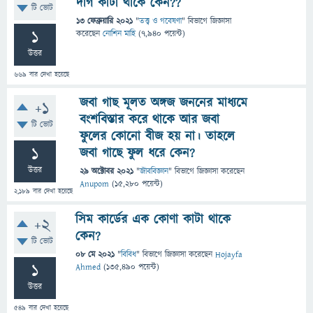
দাগ কাটা থাকে কেন??
টি ভোট
13 ফেব্রুয়ারি 2021
"
তত্ত্ব ও গবেষণা
" বিভাগে
জিজ্ঞাসা
1
করেছেন
নোশিন মাহি
(
7,940
পয়েন্ট)
উত্তর
669
বার দেখা হয়েছে
জবা গাছ মূলত অঙ্গজ জননের মাধ্যমে
+1
বংশবিস্তার করে থাকে আর জবা
টি ভোট
ফুলের কোনো বীজ হয় না। তাহলে
1
জবা গাছে ফুল ধরে কেন?
উত্তর
29 অক্টোবর 2021
"
জীববিজ্ঞান
" বিভাগে
জিজ্ঞাসা
করেছেন
Anupom
(
15,280
পয়েন্ট)
2,189
বার দেখা হয়েছে
সিম কার্ডের এক কোণা কাটা থাকে
+2
কেন?
টি ভোট
08 মে 2021
"
বিবিধ
" বিভাগে
জিজ্ঞাসা
করেছেন
Hojayfa
1
Ahmed
(
135,490
পয়েন্ট)
উত্তর
549
বার দেখা হয়েছে