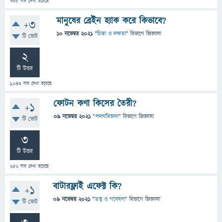
705
বার দেখা হয়েছে
মানুষের ব্রেইন হ্যাক করে কিভাবে?
+3
10 নভেম্বর 2021
"
চিন্তা ও দক্ষতা
" বিভাগে
জিজ্ঞাসা
টি ভোট
2
টি উত্তর
1,043
বার দেখা হয়েছে
ফোটন কণা কিসের তৈরী?
+1
09 নভেম্বর 2021
"
পদার্থবিজ্ঞান
" বিভাগে
জিজ্ঞাসা
টি ভোট
3
টি উত্তর
652
বার দেখা হয়েছে
বাটারফ্লাই এফেক্ট কি?
+1
09 নভেম্বর 2021
"
তত্ত্ব ও গবেষণা
" বিভাগে
জিজ্ঞাসা
টি ভোট