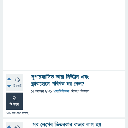
সুপারম্যাসিভ তারা নিউট্রন এবং
+1
ব্ল্যাকহোলে পরিণত হয় কেন?
টি ভোট
14 নভেম্বর 2021
"
জ্যোতির্বিজ্ঞান
" বিভাগে
জিজ্ঞাসা
2
টি উত্তর
359
বার দেখা হয়েছে
সব লেপের ভিতরকার কভার লাল হয়
+1