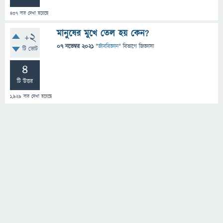
437
বার দেখা হয়েছে
মানুষের মুখে তেল হয় কেন?
+2
07 নভেম্বর 2021
"
জীববিজ্ঞান
" বিভাগে
জিজ্ঞাসা
টি ভোট
4
টি উত্তর
1,929
বার দেখা হয়েছে