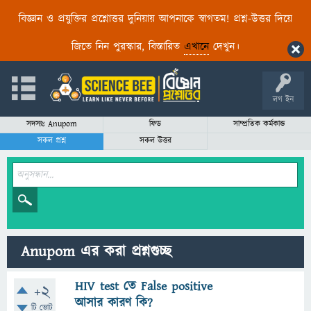
বিজ্ঞান ও প্রযুক্তির প্রশ্নোত্তর দুনিয়ায় আপনাকে স্বাগতম! প্রশ্ন-উত্তর দিয়ে
জিতে নিন পুরস্কার, বিস্তারিত
এখানে
দেখুন।
লগ ইন
সদস্যঃ Anupom
ফিড
সাম্প্রতিক কর্মকান্ড
সকল প্রশ্ন
সকল উত্তর
Anupom এর করা প্রশ্নগুচ্ছ
HIV test তে False positive
+2
আসার কারণ কি?
টি ভোট