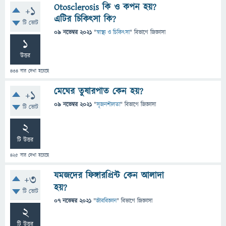
Otosclerosis কি ও কপন হয়?
+1
এটির চিকিৎসা কি?
টি ভোট
09 নভেম্বর 2021
"
স্বাস্থ্য ও চিকিৎসা
" বিভাগে
জিজ্ঞাসা
1
উত্তর
434
বার দেখা হয়েছে
মেঘের তুষারপাত কেন হয়?
+1
09 নভেম্বর 2021
"
সৃজনশীলতা
" বিভাগে
জিজ্ঞাসা
টি ভোট
2
টি উত্তর
425
বার দেখা হয়েছে
যমজদের ফিঙ্গারপ্রিন্ট কেন আলাদা
+3
হয়?
টি ভোট
07 নভেম্বর 2021
"
জীববিজ্ঞান
" বিভাগে
জিজ্ঞাসা
2
টি উত্তর