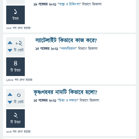
19 নভেম্বর 2021
"
স্বাস্থ্য ও চিকিৎসা
" বিভাগে
জিজ্ঞাসা
1
উত্তর
263
বার দেখা হয়েছে
স্যাটেলাইট কিভাবে কাজ করে?
+2
15 নভেম্বর 2021
"
পদার্থবিজ্ঞান
" বিভাগে
জিজ্ঞাসা
টি ভোট
4
টি উত্তর
1,409
বার দেখা হয়েছে
কৃষ্ণগহবর নামটি কিভাবে হলো?
0
15 নভেম্বর 2021
"
চিন্তা ও দক্ষতা
" বিভাগে
জিজ্ঞাসা
টি ভোট
2
টি উত্তর
604
বার দেখা হয়েছে