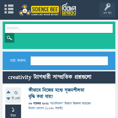
লগ ইন
প্রশ্ন করুন:
creativity ট্যাগধারী সাম্প্রতিক প্রশ্নগুলো
কীভাবে নিজের মধ্যে সৃজনশীলতা
0
বৃদ্ধি করা যায়?
টি ভোট
08 নভেম্বর 2022
"
মনোবিজ্ঞান
" বিভাগে
জিজ্ঞাসা
করেছেন
1
ইমরান হোসেন
(
2,030
পয়েন্ট)
উত্তর