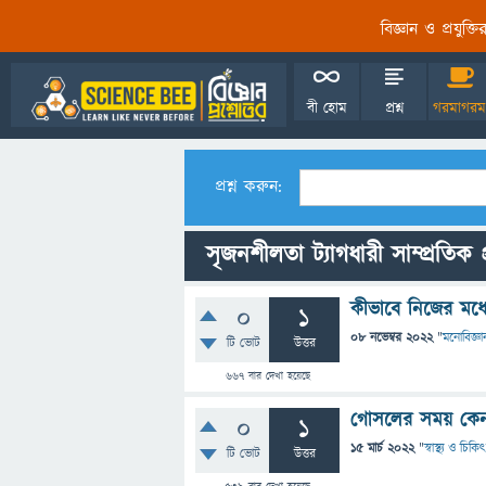
বিজ্ঞান ও প্রযুক্
বী হোম
প্রশ্ন
গরমাগরম
প্রশ্ন করুন:
সৃজনশীলতা ট্যাগধারী সাম্প্রতিক প্
কীভাবে নিজের মধ্য
0
1
08 নভেম্বর 2022
"
মনোবিজ্ঞা
টি ভোট
উত্তর
667
বার দেখা হয়েছে
গোসলের সময় কেন
0
1
15 মার্চ 2022
"
স্বাস্থ্য ও চিকি
টি ভোট
উত্তর