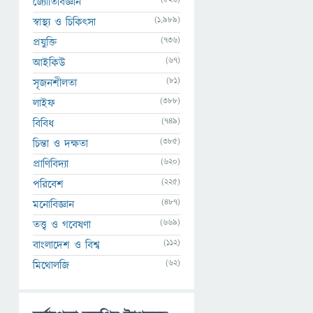
জ্যোতির্বিজ্ঞান
(1,989)
স্বাস্থ্য ও চিকিৎসা
(736)
প্রযুক্তি
(67)
আইকিউ
(81)
সৃজনশীলতা
(388)
লাইফ
(749)
বিবিধ
(385)
চিন্তা ও দক্ষতা
(620)
প্রাণিবিদ্যা
(225)
পরিবেশ
(487)
মনোবিজ্ঞান
(669)
তত্ত্ব ও গবেষণা
(112)
বাংলাদেশ ও বিশ্ব
(62)
মিথোলজি