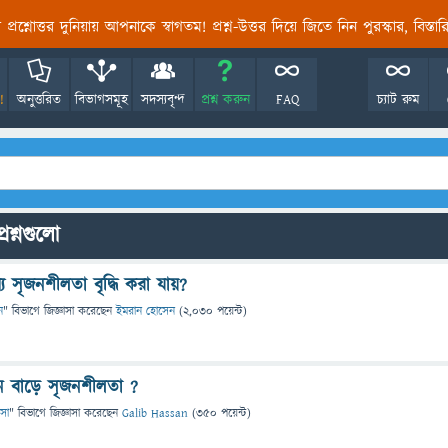
তির প্রশ্নোত্তর দুনিয়ায় আপনাকে স্বাগতম! প্রশ্ন-উত্তর দিয়ে জিতে নিন পুরস্কার, বিস্ত
!
অনুত্তরিত
বিভাগসমূহ
সদস্যবৃন্দ
প্রশ্ন করুন
FAQ
চ্যাট রুম
রশ্নগুলো
ে সৃজনশীলতা বৃদ্ধি করা যায়?
ন
" বিভাগে
জিজ্ঞাসা
করেছেন
ইমরান হোসেন
(
2,030
পয়েন্ট)
 বাড়ে সৃজনশীলতা ?
ৎসা
" বিভাগে
জিজ্ঞাসা
করেছেন
Galib Hassan
(
350
পয়েন্ট)