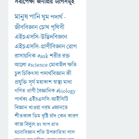
সর্বাপেক্ষা জনপ্রিয় ট্যাগসমূহ
মানুষ
পানি
ঘুম
পদার্থ
-
জীববিজ্ঞান
চোখ
পৃথিবী
এইচএসসি-উদ্ভিদবিজ্ঞান
এইচএসসি-প্রাণীবিজ্ঞান
রোগ
রাসায়নিক
#ask
শরীর
রক্ত
আলো
#science
মোবাইল
ক্ষতি
চুল
চিকিৎসা
পদার্থবিজ্ঞান
কী
প্রযুক্তি
সূর্য
মহাকাশ
স্বাস্থ্য
মাথা
গণিত
প্রাণী
বৈজ্ঞানিক
#biology
পার্থক্য
এইচএসসি-আইসিটি
বিজ্ঞান
খাওয়া
গরম
#জানতে
শীতকাল
ডিম
বৃষ্টি
চাঁদ
কেন
কারণ
কাজ
বিদ্যুৎ
রং
সাপ
রাত
মনোবিজ্ঞান
শক্তি
উপকারিতা
লাল