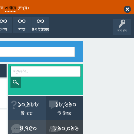
ারিত
এখানে
দেখুন।
পোল
ব্যাজ
টপ ইউজার
লগ ইন
10,988
18,690
টি প্রশ্ন
টি উত্তর
4,750
890,096