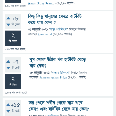
Hasan Rizvy Pranto
(
39,270
পয়েন্ট)
936
বার দেখা হয়েছে
কিছু কিছু মানুষের ক্ষেত্রে হার্টবিট
+8
কমে যায় কেন ?
টি ভোট
31 জানুয়ারি 2021
"
স্বাস্থ্য ও চিকিৎসা
" বিভাগে
জিজ্ঞাসা
2
করেছেন
Remove id
(
34,670
পয়েন্ট)
টি উত্তর
576
বার দেখা হয়েছে
ঘুম থেকে উঠার পর হার্টবিট বেড়ে
+7
যায় কেন?
টি ভোট
28 জানুয়ারি 2021
"
স্বাস্থ্য ও চিকিৎসা
" বিভাগে
জিজ্ঞাসা
2
করেছেন
Samsun Nahar Priya
(
47,710
পয়েন্ট)
টি উত্তর
1,845
বার দেখা হয়েছে
ভয় পেলে শরীর থেকে ঘাম ঝরে
+15
কেন? এবং হার্টবিট বেড়ে যায় কেন?
টি ভোট