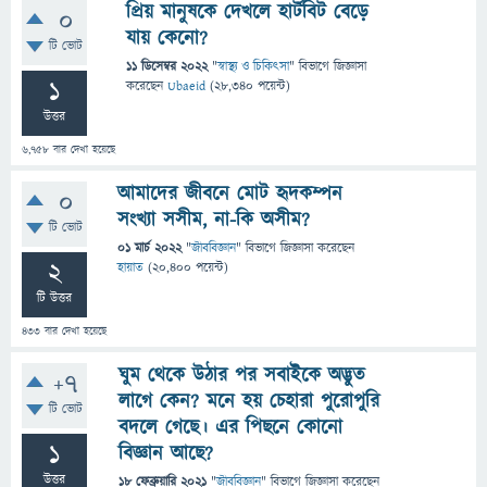
প্রিয় মানুষকে দেখলে হার্টবিট বেড়ে
0
যায় কেনো?
টি ভোট
11 ডিসেম্বর 2022
"
স্বাস্থ্য ও চিকিৎসা
" বিভাগে
জিজ্ঞাসা
1
করেছেন
Ubaeid
(
28,340
পয়েন্ট)
উত্তর
6,758
বার দেখা হয়েছে
আমাদের জীবনে মোট হৃদকম্পন
0
সংখ্যা সসীম, না-কি অসীম?
টি ভোট
01 মার্চ 2022
"
জীববিজ্ঞান
" বিভাগে
জিজ্ঞাসা
করেছেন
2
হায়াত
(
20,400
পয়েন্ট)
টি উত্তর
433
বার দেখা হয়েছে
ঘুম থেকে উঠার পর সবাইকে অদ্ভুত
+7
লাগে কেন? মনে হয় চেহারা পুরোপুরি
টি ভোট
বদলে গেছে। এর পিছনে কোনো
1
বিজ্ঞান আছে?
উত্তর
18 ফেব্রুয়ারি 2021
"
জীববিজ্ঞান
" বিভাগে
জিজ্ঞাসা
করেছেন