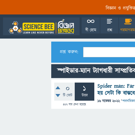
বিজ্ঞান ও প্রযুক্
বী হোম
প্রশ্ন
গরমাগরম
প্রশ্ন করুন:
স্পাইডার-ম্যান ট্যাগধারী সাম্প্রতিক
Spider man: Far 
0
1
হয় সেটা কি বাস্ত
টি ভোট
উত্তর
16 নভেম্বর 2022
"
পদার্থবিজ্ঞ
427
বার দেখা হয়েছে