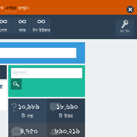
ারিত
এখানে
দেখুন।
পোল
ব্যাজ
টপ ইউজার
লগ ইন
রা
10,989
18,690
টি প্রশ্ন
টি উত্তর
4,750
890,219