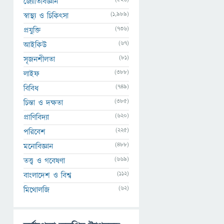
জ্যোতির্বিজ্ঞান
(1,989)
স্বাস্থ্য ও চিকিৎসা
(736)
প্রযুক্তি
(67)
আইকিউ
(81)
সৃজনশীলতা
(388)
লাইফ
(749)
বিবিধ
(385)
চিন্তা ও দক্ষতা
(620)
প্রাণিবিদ্যা
(225)
পরিবেশ
(488)
মনোবিজ্ঞান
(669)
তত্ত্ব ও গবেষণা
(112)
বাংলাদেশ ও বিশ্ব
(62)
মিথোলজি