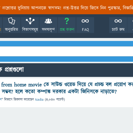
তির প্রশ্নোত্তর দুনিয়ায় আপনাকে স্বাগতম! প্রশ্ন-উত্তর দিয়ে জিতে নিন পুরস্কার, বিস্ত
!
অনুত্তরিত
বিভাগসমূহ
সদস্যবৃন্দ
প্রশ্ন করুন
FAQ
চ্যাট রুম
 প্রশ্নগুলো
from home movie তে সাউন্ড ওয়েভ দিয়ে যে প্রচন্ড বল প্রয়োগ ক
বে সম্ভব? হলে কতো কম্পাঙ্ক দরকার একটা জিনিসকে নাড়াতে?
ান
" বিভাগে
জিজ্ঞাসা
করেছেন
Nadia
(
4,030
পয়েন্ট)