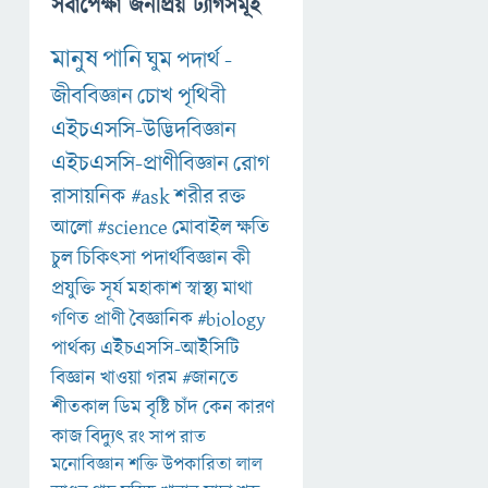
সর্বাপেক্ষা জনপ্রিয় ট্যাগসমূহ
মানুষ
পানি
ঘুম
পদার্থ
-
জীববিজ্ঞান
চোখ
পৃথিবী
এইচএসসি-উদ্ভিদবিজ্ঞান
এইচএসসি-প্রাণীবিজ্ঞান
রোগ
রাসায়নিক
#ask
শরীর
রক্ত
আলো
#science
মোবাইল
ক্ষতি
চুল
চিকিৎসা
পদার্থবিজ্ঞান
কী
প্রযুক্তি
সূর্য
মহাকাশ
স্বাস্থ্য
মাথা
গণিত
প্রাণী
বৈজ্ঞানিক
#biology
পার্থক্য
এইচএসসি-আইসিটি
বিজ্ঞান
খাওয়া
গরম
#জানতে
শীতকাল
ডিম
বৃষ্টি
চাঁদ
কেন
কারণ
কাজ
বিদ্যুৎ
রং
সাপ
রাত
মনোবিজ্ঞান
শক্তি
উপকারিতা
লাল