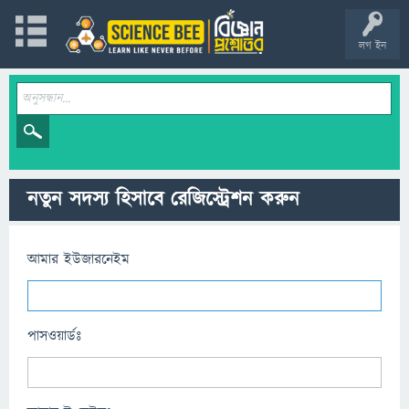
লগ ইন
নতুন সদস্য হিসাবে রেজিস্ট্রেশন করুন
আমার ইউজারনেইম
পাসওয়ার্ডঃ