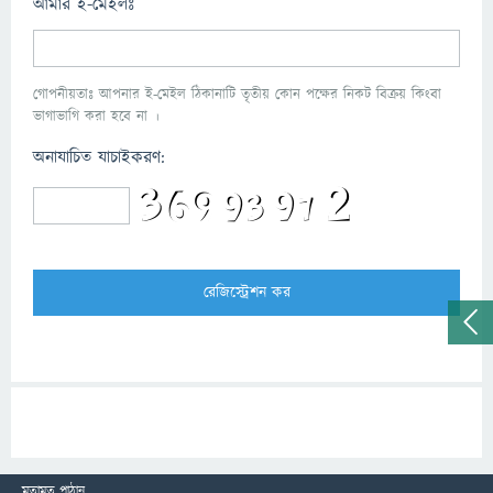
আমার ই-মেইলঃ
গোপনীয়তাঃ আপনার ই-মেইল ঠিকানাটি তৃতীয় কোন পক্ষের নিকট বিক্রয় কিংবা
ভাগাভাগি করা হবে না ।
অনাযাচিত যাচাইকরণ:
মতামত পাঠান