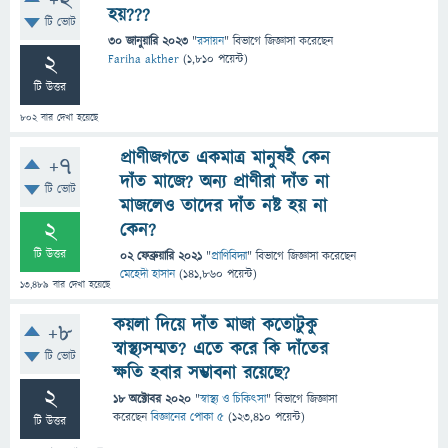
+2
হয়???
টি ভোট
30 জানুয়ারি 2023
"
রসায়ন
" বিভাগে
জিজ্ঞাসা
করেছেন
2
Fariha akther
(
1,810
পয়েন্ট)
টি উত্তর
802
বার দেখা হয়েছে
প্রাণীজগতে একমাত্র মানুষই কেন
+7
দাঁত মাজে? অন্য প্রাণীরা দাঁত না
টি ভোট
মাজলেও তাদের দাঁত নষ্ট হয় না
2
কেন?
টি উত্তর
02 ফেব্রুয়ারি 2021
"
প্রাণিবিদ্যা
" বিভাগে
জিজ্ঞাসা
করেছেন
মেহেদী হাসান
(
141,860
পয়েন্ট)
13,489
বার দেখা হয়েছে
কয়লা দিয়ে দাঁত মাজা কতোটুকু
+8
স্বাস্থ্যসম্মত? এতে করে কি দাঁতের
টি ভোট
ক্ষতি হবার সম্ভাবনা রয়েছে?
2
18 অক্টোবর 2020
"
স্বাস্থ্য ও চিকিৎসা
" বিভাগে
জিজ্ঞাসা
করেছেন
বিজ্ঞানের পোকা ৫
(
123,410
পয়েন্ট)
টি উত্তর