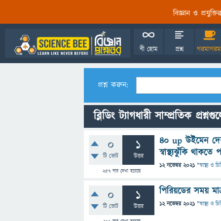
বিজ্ঞান ও প্রযুক্
বী হোম
প্রশ্ন
গরমাগরম
প্রশ্ন করুন:
ব্লিডিং ট্যাগধারী সাম্প্রতিক প্রশ্নগু
40 up উইমেন দের
0
1
স্বাস্থ্যঝুঁকি থাকতে 
টি ভোট
উত্তর
12 নভেম্বর 2021
"
স্বাস্থ্য ও 
257
বার দেখা হয়েছে
পিরিয়ডের সময় মাত
0
1
12 নভেম্বর 2021
"
স্বাস্থ্য ও 
টি ভোট
উত্তর