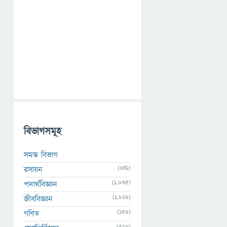
বিভাগসমূহ
সমস্ত বিভাগ
(641)
রসায়ন
(1,035)
পদার্থবিজ্ঞান
(1,829)
জীববিজ্ঞান
(159)
গণিত
(526)