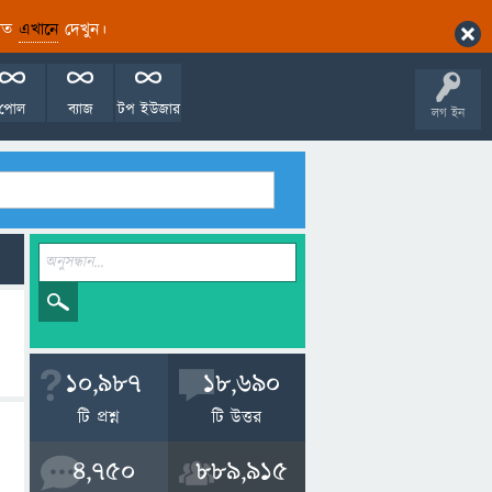
ারিত
এখানে
দেখুন।
পোল
ব্যাজ
টপ ইউজার
লগ ইন
10,987
18,690
টি প্রশ্ন
টি উত্তর
4,750
889,915