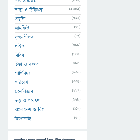
জ্যোতির্বিজ্ঞান
(1,989)
স্বাস্থ্য ও চিকিৎসা
(736)
প্রযুক্তি
(67)
আইকিউ
(81)
সৃজনশীলতা
(388)
লাইফ
(749)
বিবিধ
(385)
চিন্তা ও দক্ষতা
(620)
প্রাণিবিদ্যা
(225)
পরিবেশ
(487)
মনোবিজ্ঞান
(669)
তত্ত্ব ও গবেষণা
(112)
বাংলাদেশ ও বিশ্ব
(62)
মিথোলজি