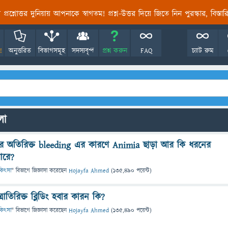
তির প্রশ্নোত্তর দুনিয়ায় আপনাকে স্বাগতম! প্রশ্ন-উত্তর দিয়ে জিতে নিন পুরস্কার, বিস্ত
!
অনুত্তরিত
বিভাগসমূহ
সদস্যবৃন্দ
প্রশ্ন করুন
FAQ
চ্যাট রুম
লো
 অতিরিক্ত bleeding এর কারণে Animia ছাড়া আর কি ধরনের
পারে?
চিকিৎসা
" বিভাগে
জিজ্ঞাসা
করেছেন
Hojayfa Ahmed
(
135,490
পয়েন্ট)
্রাতিরিক্ত ব্লিডিং হবার কারন কি?
চিকিৎসা
" বিভাগে
জিজ্ঞাসা
করেছেন
Hojayfa Ahmed
(
135,490
পয়েন্ট)