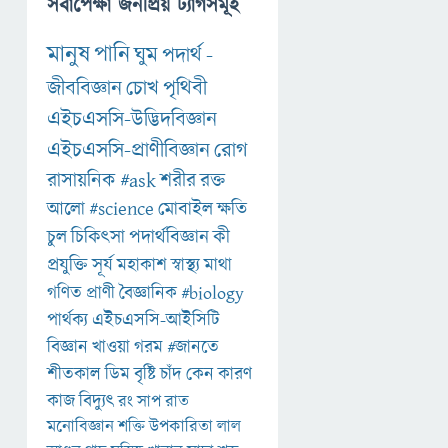
সর্বাপেক্ষা জনপ্রিয় ট্যাগসমূহ
মানুষ
পানি
ঘুম
পদার্থ
-
জীববিজ্ঞান
চোখ
পৃথিবী
এইচএসসি-উদ্ভিদবিজ্ঞান
এইচএসসি-প্রাণীবিজ্ঞান
রোগ
রাসায়নিক
#ask
শরীর
রক্ত
আলো
#science
মোবাইল
ক্ষতি
চুল
চিকিৎসা
পদার্থবিজ্ঞান
কী
প্রযুক্তি
সূর্য
মহাকাশ
স্বাস্থ্য
মাথা
গণিত
প্রাণী
বৈজ্ঞানিক
#biology
পার্থক্য
এইচএসসি-আইসিটি
বিজ্ঞান
খাওয়া
গরম
#জানতে
শীতকাল
ডিম
বৃষ্টি
চাঁদ
কেন
কারণ
কাজ
বিদ্যুৎ
রং
সাপ
রাত
মনোবিজ্ঞান
শক্তি
উপকারিতা
লাল