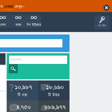
ারিত
এখানে
দেখুন।
পোল
ব্যাজ
টপ ইউজার
লগ ইন
10,987
18,690
টি প্রশ্ন
টি উত্তর
4,750
889,977