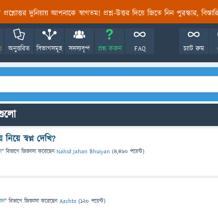
তির প্রশ্নোত্তর দুনিয়ায় আপনাকে স্বাগতম! প্রশ্ন-উত্তর দিয়ে জিতে নিন পুরস্কার, বিস্ত
!
অনুত্তরিত
বিভাগসমূহ
সদস্যবৃন্দ
প্রশ্ন করুন
FAQ
চ্যাট রুম
নগুলো
িয়ে স্বপ্ন দেখি?
ন
" বিভাগে
জিজ্ঞাসা
করেছেন
Nahid Jahan Bhuiyan
(
4,460
পয়েন্ট)
ঞান
" বিভাগে
জিজ্ঞাসা
করেছেন
Aashto
(
120
পয়েন্ট)