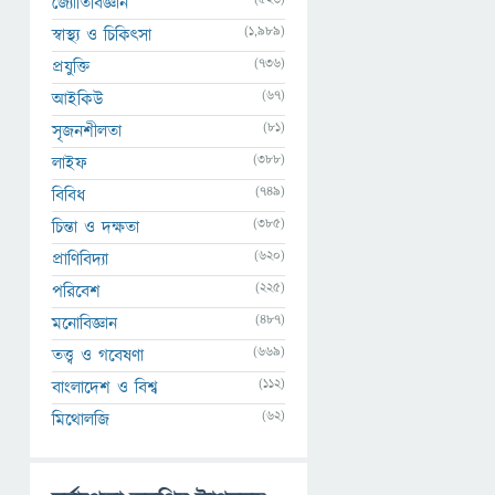
জ্যোতির্বিজ্ঞান
(1,989)
স্বাস্থ্য ও চিকিৎসা
(736)
প্রযুক্তি
(67)
আইকিউ
(81)
সৃজনশীলতা
(388)
লাইফ
(749)
বিবিধ
(385)
চিন্তা ও দক্ষতা
(620)
প্রাণিবিদ্যা
(225)
পরিবেশ
(487)
মনোবিজ্ঞান
(669)
তত্ত্ব ও গবেষণা
(112)
বাংলাদেশ ও বিশ্ব
(62)
মিথোলজি