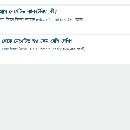
গ্রাম নেগেটিভ ব্যাকটেরিয়া কী?
্ঞান
" বিভাগে
জিজ্ঞাসা
করেছেন
Hojayfa Ahmed
(
135,490
পয়েন্ট)
ন থেকে নেগেটিভ স্বপ্ন কেন বেশি দেখি?
 গবেষণা
" বিভাগে
জিজ্ঞাসা
করেছেন
noshin mahee
(
110,340
পয়েন্ট)