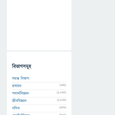
বিভাগসমূহ
সমস্ত বিভাগ
(641)
রসায়ন
(1,035)
পদার্থবিজ্ঞান
(1,829)
জীববিজ্ঞান
(159)
গণিত
(526)