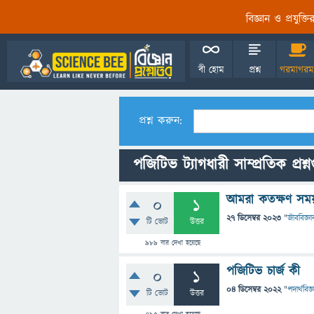
বিজ্ঞান ও প্রযুক্
বী হোম
প্রশ্ন
গরমাগরম
প্রশ্ন করুন:
পজিটিভ ট্যাগধারী সাম্প্রতিক প্রশ্
আমরা কতক্ষণ সময় ন
0
1
27 ডিসেম্বর 2023
"
জীববিজ্ঞা
টি ভোট
উত্তর
989
বার দেখা হয়েছে
পজিটিভ চার্জ কী
0
1
04 ডিসেম্বর 2022
"
পদার্থবিজ্
টি ভোট
উত্তর