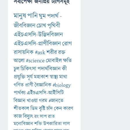
সর্বাপেক্ষা জনপ্রিয় ট্যাগসমূহ
মানুষ
পানি
ঘুম
পদার্থ
-
জীববিজ্ঞান
চোখ
পৃথিবী
এইচএসসি-উদ্ভিদবিজ্ঞান
এইচএসসি-প্রাণীবিজ্ঞান
রোগ
রাসায়নিক
#ask
শরীর
রক্ত
আলো
#science
মোবাইল
ক্ষতি
চুল
চিকিৎসা
পদার্থবিজ্ঞান
কী
প্রযুক্তি
সূর্য
মহাকাশ
স্বাস্থ্য
মাথা
গণিত
প্রাণী
বৈজ্ঞানিক
#biology
পার্থক্য
এইচএসসি-আইসিটি
বিজ্ঞান
খাওয়া
গরম
#জানতে
শীতকাল
ডিম
বৃষ্টি
চাঁদ
কেন
কারণ
কাজ
বিদ্যুৎ
রং
সাপ
রাত
মনোবিজ্ঞান
শক্তি
উপকারিতা
লাল