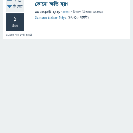
+6
কোনো ক্ষতি হয়?
টি ভোট
09 ফেব্রুয়ারি 2021
"
রসায়ন
" বিভাগে
জিজ্ঞাসা
করেছেন
1
Samsun Nahar Priya
(
47,710
পয়েন্ট)
উত্তর
21,647
বার দেখা হয়েছে