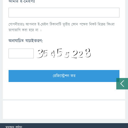
আমার ই-মেইলঃ
গোপনীয়তাঃ আপনার ই-মেইল ঠিকানাটি তৃতীয় কোন পক্ষের নিকট বিক্রয় কিংবা
ভাগাভাগি করা হবে না ।
অনাযাচিত যাচাইকরণ:
মতামত পাঠান