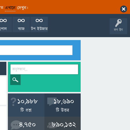
ারিত
এখানে
দেখুন।
পোল
ব্যাজ
টপ ইউজার
লগ ইন
10,988
18,690
টি প্রশ্ন
টি উত্তর
4,750
890,132