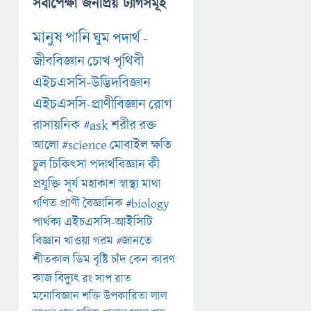
সর্বাপেক্ষা জনপ্রিয় ট্যাগসমূহ
মানুষ
পানি
ঘুম
পদার্থ
-
জীববিজ্ঞান
চোখ
পৃথিবী
এইচএসসি-উদ্ভিদবিজ্ঞান
এইচএসসি-প্রাণীবিজ্ঞান
রোগ
রাসায়নিক
#ask
শরীর
রক্ত
আলো
#science
মোবাইল
ক্ষতি
চুল
চিকিৎসা
পদার্থবিজ্ঞান
কী
প্রযুক্তি
সূর্য
মহাকাশ
স্বাস্থ্য
মাথা
গণিত
প্রাণী
বৈজ্ঞানিক
#biology
পার্থক্য
এইচএসসি-আইসিটি
বিজ্ঞান
খাওয়া
গরম
#জানতে
শীতকাল
ডিম
বৃষ্টি
চাঁদ
কেন
কারণ
কাজ
বিদ্যুৎ
রং
সাপ
রাত
মনোবিজ্ঞান
শক্তি
উপকারিতা
লাল