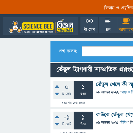
বিজ্ঞান ও প্রযুক্
বী হোম
প্রশ্ন
গরমাগরম
প্রশ্ন করুন:
তেঁতুল ট্যাগধারী সাম্প্রতিক প্রশ্নগ
তেঁতুল খেলে কী স্মৃ
0
1
08 নভেম্বর 2022
"
স্বাস্থ্য ও
টি ভোট
উত্তর
923
বার দেখা হয়েছে
কাউকে তেঁতুল খে
+1
1
09 নভেম্বর 2021
"
বিবিধ
" বি
টি ভোট
উত্তর