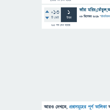
1,366
বার দেখা হয়েছে
কাঁচা মরিচ,তেঁত
+13
1
08 ডিসেম্বর 2019
"
জীববিজ্ঞা
টি ভোট
উত্তর
735
বার দেখা হয়েছে
আরও দেখতে,
প্রশ্নসমূহের পূর্ণ তালিকা