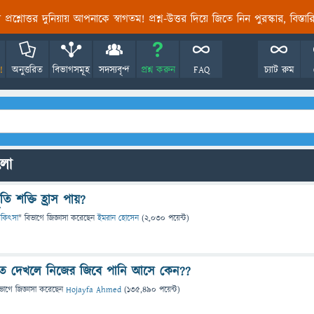
তির প্রশ্নোত্তর দুনিয়ায় আপনাকে স্বাগতম! প্রশ্ন-উত্তর দিয়ে জিতে নিন পুরস্কার, বিস্ত
!
অনুত্তরিত
বিভাগসমূহ
সদস্যবৃন্দ
প্রশ্ন করুন
FAQ
চ্যাট রুম
ুলো
তি শক্তি হ্রাস পায়?
 চিকিৎসা
" বিভাগে
জিজ্ঞাসা
করেছেন
ইমরান হোসেন
(
2,030
পয়েন্ট)
তে দেখলে নিজের জিবে পানি আসে কেন??
ভাগে
জিজ্ঞাসা
করেছেন
Hojayfa Ahmed
(
135,490
পয়েন্ট)