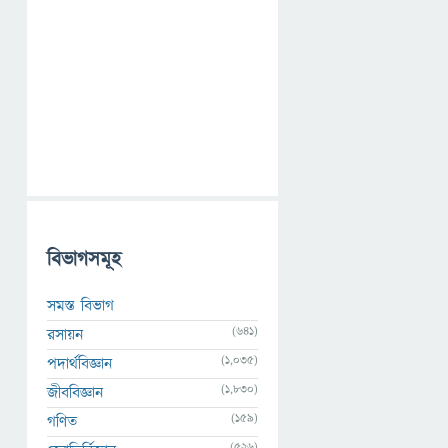
বিভাগসমূহ
সমস্ত বিভাগ
(641)
রসায়ন
(1,035)
পদার্থবিজ্ঞান
(1,830)
জীববিজ্ঞান
(159)
গণিত
(526)