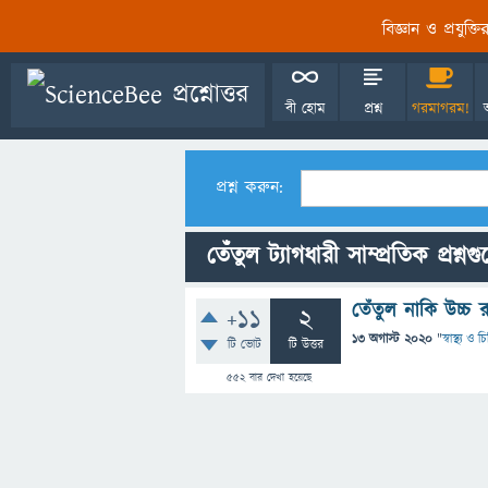
বিজ্ঞান ও প্রযুক্
বী হোম
প্রশ্ন
গরমাগরম!
প্রশ্ন করুন:
তেঁঁতুল ট্যাগধারী সাম্প্রতিক প্রশ্নগ
তেঁতুল নাকি উচ্চ রক
+11
2
13 অগাস্ট 2020
"
স্বাস্থ্য ও 
টি ভোট
টি উত্তর
552
বার দেখা হয়েছে