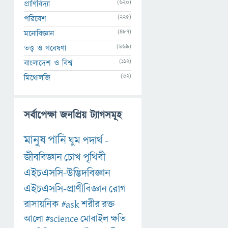
(620)
প্রাণিবিদ্যা
(225)
পরিবেশ
(487)
মনোবিজ্ঞান
(669)
তত্ত্ব ও গবেষণা
(112)
বাংলাদেশ ও বিশ্ব
(62)
মিথোলজি
সর্বাপেক্ষা জনপ্রিয় ট্যাগসমূহ
মানুষ
পানি
ঘুম
পদার্থ
-
জীববিজ্ঞান
চোখ
পৃথিবী
এইচএসসি-উদ্ভিদবিজ্ঞান
এইচএসসি-প্রাণীবিজ্ঞান
রোগ
রাসায়নিক
#ask
শরীর
রক্ত
আলো
#science
মোবাইল
ক্ষতি