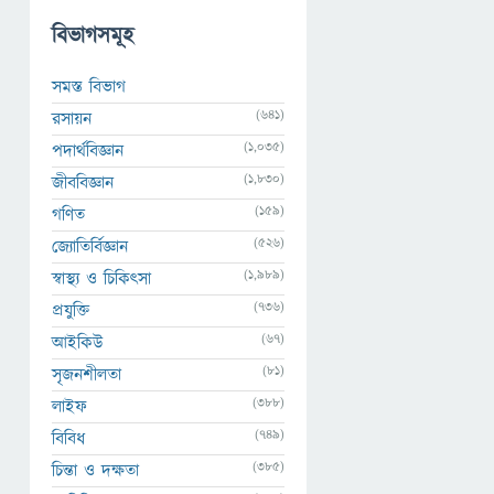
বিভাগসমূহ
সমস্ত বিভাগ
(641)
রসায়ন
(1,035)
পদার্থবিজ্ঞান
(1,830)
জীববিজ্ঞান
(159)
গণিত
(526)
জ্যোতির্বিজ্ঞান
(1,989)
স্বাস্থ্য ও চিকিৎসা
(736)
প্রযুক্তি
(67)
আইকিউ
(81)
সৃজনশীলতা
(388)
লাইফ
(749)
বিবিধ
(385)
চিন্তা ও দক্ষতা