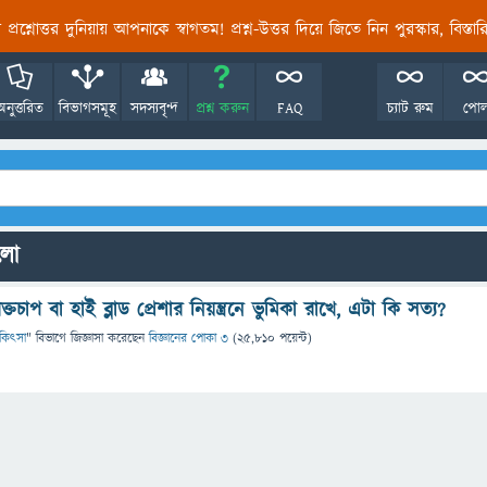
তির প্রশ্নোত্তর দুনিয়ায় আপনাকে স্বাগতম! প্রশ্ন-উত্তর দিয়ে জিতে নিন পুরস্কার, বিস্ত
অনুত্তরিত
বিভাগসমূহ
সদস্যবৃন্দ
প্রশ্ন করুন
FAQ
চ্যাট রুম
পো
ুলো
্তচাপ বা হাই ব্লাড প্রেশার নিয়ন্ত্রনে ভুমিকা রাখে, এটা কি সত্য?
চিকিৎসা
" বিভাগে
জিজ্ঞাসা
করেছেন
বিজ্ঞানের পোকা ৩
(
25,810
পয়েন্ট)