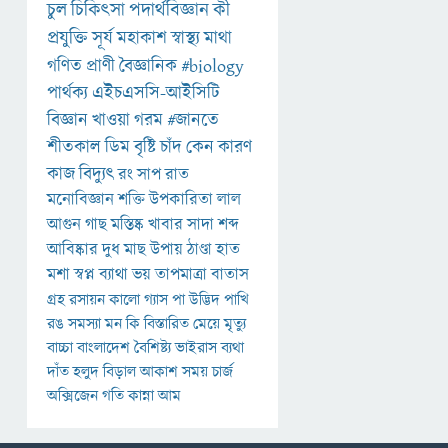
চুল
চিকিৎসা
পদার্থবিজ্ঞান
কী
প্রযুক্তি
সূর্য
মহাকাশ
স্বাস্থ্য
মাথা
গণিত
প্রাণী
বৈজ্ঞানিক
#biology
পার্থক্য
এইচএসসি-আইসিটি
বিজ্ঞান
খাওয়া
গরম
#জানতে
শীতকাল
ডিম
বৃষ্টি
চাঁদ
কেন
কারণ
কাজ
বিদ্যুৎ
রং
সাপ
রাত
মনোবিজ্ঞান
শক্তি
উপকারিতা
লাল
আগুন
গাছ
মস্তিষ্ক
খাবার
সাদা
শব্দ
আবিষ্কার
দুধ
মাছ
উপায়
ঠাণ্ডা
হাত
মশা
স্বপ্ন
ব্যাথা
ভয়
তাপমাত্রা
বাতাস
গ্রহ
রসায়ন
কালো
গ্যাস
পা
উদ্ভিদ
পাখি
রঙ
সমস্যা
মন
কি
বিস্তারিত
মেয়ে
মৃত্যু
বাচ্চা
বাংলাদেশ
বৈশিষ্ট্য
ভাইরাস
ব্যথা
দাঁত
হলুদ
বিড়াল
আকাশ
সময়
চার্জ
অক্সিজেন
গতি
কান্না
আম