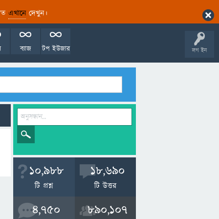
ারিত
এখানে
দেখুন।
ল
ব্যাজ
টপ ইউজার
লগ ইন
10,988
18,690
টি প্রশ্ন
টি উত্তর
4,750
890,107