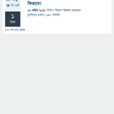
+2
কিভাবে?
টি ভোট
13 এপ্রিল 2021
"
বিবিধ
" বিভাগে
জিজ্ঞাসা
করেছেন
1
মুশফিকুর রহমান
(
190
পয়েন্ট)
উত্তর
378
বার দেখা হয়েছে