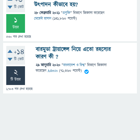
+3
উৎপাদন কীভাবে হয়?
টি ভোট
28 ফেব্রুয়ারি 2021
"
প্রযুক্তি
" বিভাগে
জিজ্ঞাসা
করেছেন
1
মেহেদী হাসান
(
141,860
পয়েন্ট)
উত্তর
530
বার দেখা হয়েছে
বারমুডা ট্রায়াঙ্গেল নিয়ে এতো রহস্যের
+14
কারণ কী ?
টি ভোট
29 জানুয়ারি 2020
"
বাংলাদেশ ও বিশ্ব
" বিভাগে
জিজ্ঞাসা
2
করেছেন
Admin
(
71,360
পয়েন্ট)
টি উত্তর
1,703
বার দেখা হয়েছে