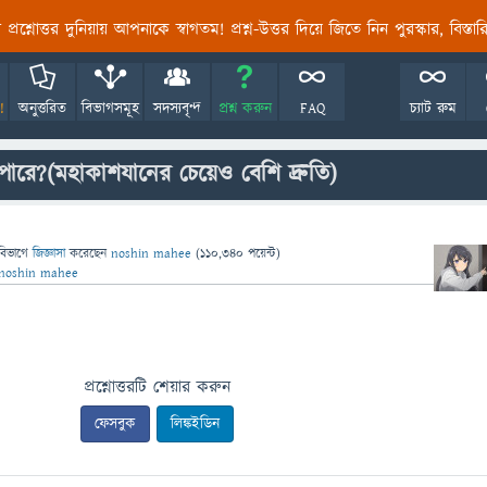
তির প্রশ্নোত্তর দুনিয়ায় আপনাকে স্বাগতম! প্রশ্ন-উত্তর দিয়ে জিতে নিন পুরস্কার, বিস্ত
!
অনুত্তরিত
বিভাগসমূহ
সদস্যবৃন্দ
প্রশ্ন করুন
FAQ
চ্যাট রুম
ারে?(মহাকাশযানের চেয়েও বেশি দ্রুতি)
বিভাগে
জিজ্ঞাসা
করেছেন
noshin mahee
(
110,340
পয়েন্ট)
noshin mahee
প্রশ্নোত্তরটি শেয়ার করুন
ফেসবুক
লিঙ্কইডিন