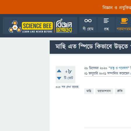
বিজ্ঞান ও প্রযুক্
বী হোম
প্রশ্ন
গরমাগরম
মাছি এত স্পিডে কিভাবে উড়তে প
28 ডিসেম্বর 2020
"
তত্ত্ব ও গবেষণা
" 
+8
21 জানুয়ারি 2021
সম্পাদিত
করেছেন
টি ভোট
323
বার দেখা হয়েছে
মাছি
মহাকাশযান
দ্রুতি