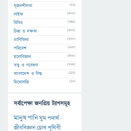
(81)
সৃজনশীলতা
(388)
লাইফ
(749)
বিবিধ
(385)
চিন্তা ও দক্ষতা
(620)
প্রাণিবিদ্যা
(225)
পরিবেশ
(488)
মনোবিজ্ঞান
(669)
তত্ত্ব ও গবেষণা
(112)
বাংলাদেশ ও বিশ্ব
(62)
মিথোলজি
সর্বাপেক্ষা জনপ্রিয় ট্যাগসমূহ
মানুষ
পানি
ঘুম
পদার্থ
-
জীববিজ্ঞান
চোখ
পৃথিবী