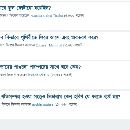
াবে ফুল ফোটানো হয়েছিল?
 বিভাগে
জিজ্ঞাসা
করেছেন
Nusaiba Nahia Tiasha
(
5,800
পয়েন্ট)
ান কিভাবে পৃথিবীতে ফিরে আসে এবং অবতরণ করে?
্ঞান
" বিভাগে
জিজ্ঞাসা
করেছেন
Zubayer Mahmud
(
11,220
পয়েন্ট)
 তাদের পাগুলাে পরস্পরের সাথে ঘষে কেন?
িভাগে
জিজ্ঞাসা
করেছেন
বিজ্ঞানের পোকা ৮
(
54,300
পয়েন্ট)
ণ গতিসম্পন্ন হওয়া সত্ত্বেও চিতাবাঘ কেন হরিণ যে ধরতে ব্যর্থ হয়?
" বিভাগে
জিজ্ঞাসা
করেছেন
noshin mahee
(
110,340
পয়েন্ট)