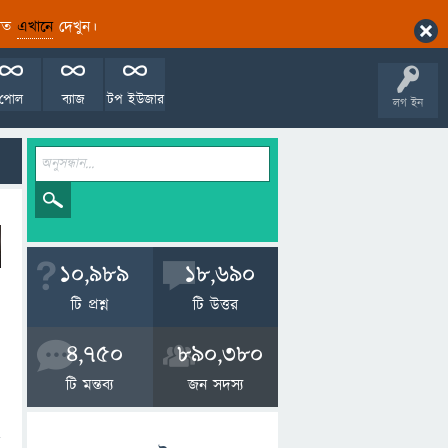
ারিত
এখানে
দেখুন।
পোল
ব্যাজ
টপ ইউজার
লগ ইন
10,989
18,690
টি প্রশ্ন
টি উত্তর
4,750
890,380
টি মন্তব্য
জন সদস্য