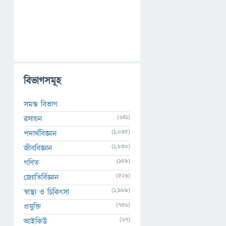
বিভাগসমূহ
সমস্ত বিভাগ
(641)
রসায়ন
(1,035)
পদার্থবিজ্ঞান
(1,830)
জীববিজ্ঞান
(159)
গণিত
(526)
জ্যোতির্বিজ্ঞান
(1,989)
স্বাস্থ্য ও চিকিৎসা
(736)
প্রযুক্তি
(67)
আইকিউ