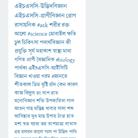
এইচএসসি-উদ্ভিদবিজ্ঞান
এইচএসসি-প্রাণীবিজ্ঞান
রোগ
রাসায়নিক
#ask
শরীর
রক্ত
আলো
#science
মোবাইল
ক্ষতি
চুল
চিকিৎসা
পদার্থবিজ্ঞান
কী
প্রযুক্তি
সূর্য
মহাকাশ
স্বাস্থ্য
মাথা
গণিত
প্রাণী
বৈজ্ঞানিক
#biology
পার্থক্য
এইচএসসি-আইসিটি
বিজ্ঞান
খাওয়া
গরম
#জানতে
শীতকাল
ডিম
বৃষ্টি
চাঁদ
কেন
কারণ
কাজ
বিদ্যুৎ
রং
সাপ
রাত
মনোবিজ্ঞান
শক্তি
উপকারিতা
লাল
আগুন
গাছ
মস্তিষ্ক
খাবার
সাদা
শব্দ
আবিষ্কার
দুধ
মাছ
উপায়
ঠাণ্ডা
হাত
মশা
স্বপ্ন
ব্যাথা
ভয়
তাপমাত্রা
বাতাস
গ্রহ
রসায়ন
কালো
গ্যাস
পা
উদ্ভিদ
পাখি