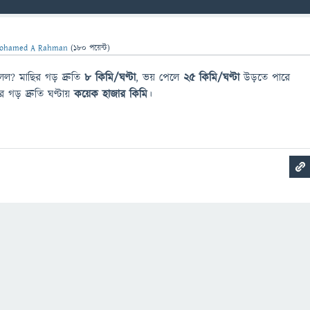
ohamed A Rahman
(
180
পয়েন্ট)
ল? মাছির গড় দ্রুতি
৮ কিমি/ঘণ্টা
, ভয় পেলে
২৫ কিমি/ঘণ্টা
উড়তে পারে
 গড় দ্রুতি ঘণ্টায়
কয়েক হাজার কিমি
।