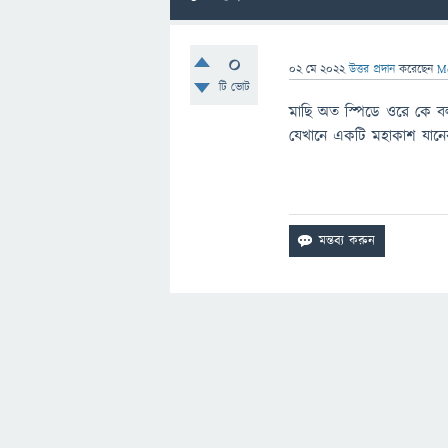
0
02 মে 2022
উত্তর প্রদান
করেছেন
M
টি ভোট
মাছি অত স্পিডে ওরে কে বল
যেখানে একটি মহাকাশ যানের